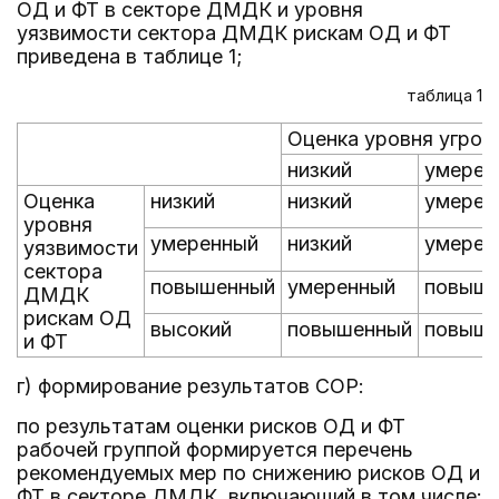
ОД и ФТ в секторе ДМДК и уровня
уязвимости сектора ДМДК рискам ОД и ФТ
приведена в таблице 1;
таблица 1
Оценка уровня угроз
низкий
умерен
Оценка
низкий
низкий
умерен
уровня
умеренный
низкий
умерен
уязвимости
сектора
повышенный
умеренный
повыш
ДМДК
рискам ОД
высокий
повышенный
повыш
и ФТ
г) формирование результатов СОР:
по результатам оценки рисков ОД и ФТ
рабочей группой формируется перечень
рекомендуемых мер по снижению рисков ОД и
ФТ в секторе ДМДК, включающий в том числе: