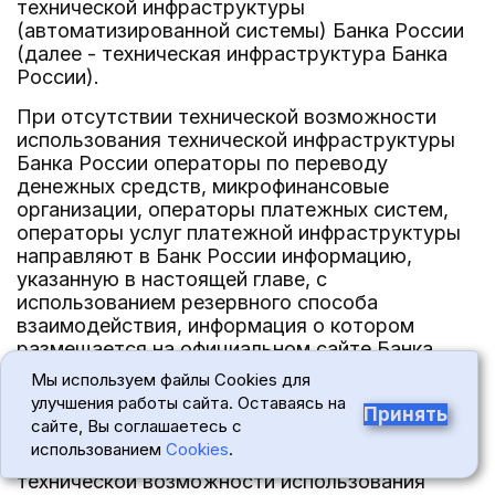
технической инфраструктуры
(автоматизированной системы) Банка России
(далее - техническая инфраструктура Банка
России).
При отсутствии технической возможности
использования технической инфраструктуры
Банка России операторы по переводу
денежных средств, микрофинансовые
организации, операторы платежных систем,
операторы услуг платежной инфраструктуры
направляют в Банк России информацию,
указанную в настоящей главе, с
использованием резервного способа
взаимодействия, информация о котором
размещается на официальном сайте Банка
России в сети "Интернет" (далее - резервный
Мы используем файлы Cookies для
способ).
улучшения работы сайта. Оставаясь на
Принять
сайте, Вы соглашаетесь с
Информация, направленная с использованием
использованием
Cookies
.
резервного способа, при возобновлении
технической возможности использования