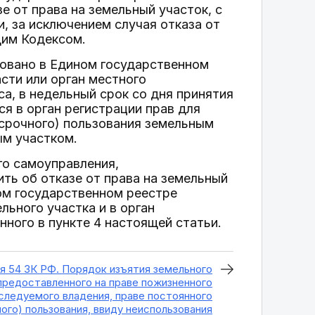
е от права на земельный участок, с
и, за исключением случая отказа от
щим Кодексом.
ровано в Едином государственном
сти или орган местного
а, в недельный срок со дня принятия
ся в орган регистрации прав для
ссрочного) пользования земельным
ым участком.
го самоуправления,
ть об отказе от права на земельный
ном государственном реестре
льного участка и в орган
нного в пункте 4 настоящей статьи.
я 54 ЗК РФ. Порядок изъятия земельного
 предоставленного на праве пожизненного
следуемого владения, праве постоянного
ого) пользования, ввиду неиспользования