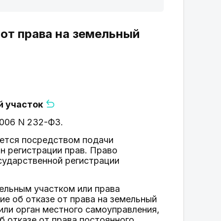
 от права на земельный
ый участок
.2006 N 232-ФЗ.
яется посредством подачи
ан регистрации прав. Право
сударственной регистрации
мельным участком или права
е об отказе от права на земельный
или орган местного самоуправления,
б отказе от права постоянного