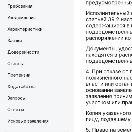
предусмотренных 
Требования
Исполнительный о
Уведомления
статьей 39.2 нас
содержащиеся в н
Характеристики
подведомственных
распоряжении ко
Заявки
Документы, удост
Доверенности
находятся в расп
подведомственны
Отзывы
4. При отказе от
Претензии
пожизненного на
власти или орган
Ходатайства
основании заявле
заявления приним
Запросы
участком или пра
Ответы
Копия указанного
лицу, подавшему 
Исковые заявления
5. Право на земе