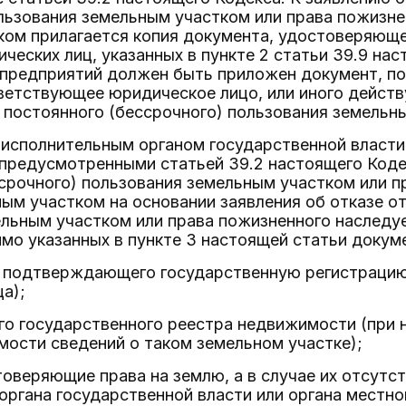
льзования земельным участком или права пожизн
ом прилагается копия документа, удостоверяющег
ческих лиц, указанных в пункте 2 статьи 39.9 на
 предприятий должен быть приложен документ, п
ветствующее юридическое лицо, или иного действ
а постоянного (бессрочного) пользования земельн
я исполнительным органом государственной власти
 предусмотренными статьей 39.2 настоящего Коде
срочного) пользования земельным участком или 
ым участком на основании заявления об отказе от
ельным участком или права пожизненного наследу
мо указанных в пункте 3 настоящей статьи доку
, подтверждающего государственную регистрацию
а);
го государственного реестра недвижимости (при 
ости сведений о таком земельном участке);
оверяющие права на землю, а в случае их отсутст
органа государственной власти или органа местно