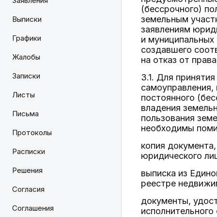
Заявления
(бессрочного) по
земельным участк
Выписки
заявлениям юриди
Графики
и муниципальных
создавшего соот
Жалобы
на отказ от прав
Записки
3.1. Для приняти
самоуправления,
Листы
постоянного (бес
владения земельн
Письма
пользования зем
необходимы поми
Протоколы
копия документа
Расписки
юридического лиц
Решения
выписка из Едино
реестре недвижим
Согласия
документы, удост
Соглашения
исполнительного 