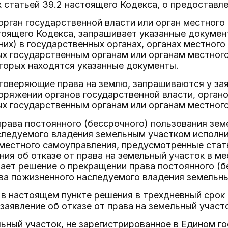
статьей 39.2 настоящего Кодекса, о предоставле
рган государственной власти или орган местног
тоящего Кодекса, запрашивает указанные документ
их) в государственных органах, органах местного
 государственным органам или органам местного
торых находятся указанные документы.
оверяющие права на землю, запрашиваются у заяв
оряжении органов государственной власти, орган
х государственным органам или органам местного
 права постоянного (бессрочного) пользования зе
следуемого владения земельным участком исполни
 местного самоуправления, предусмотренные стать
ния об отказе от права на земельный участок в ме
ает решение о прекращении права постоянного (
ва пожизненного наследуемого владения земельн
 в настоящем пункте решения в трехдневный срок 
заявление об отказе от права на земельный участ
льный участок, не зарегистрированное в Едином г