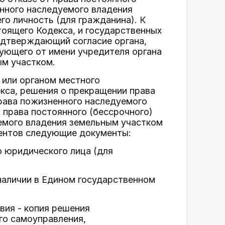
енного наследуемого владения
о личность (для гражданина). К
стоящего Кодекса, и государственных
одтверждающий согласие органа,
ующего от имени учредителя органа
ым участком.
 или органом местного
кса, решения о прекращении права
права пожизненного наследуемого
 права постоянного (бессрочного)
емого владения земельным участком
ментов следующие документы:
 юридического лица (для
наличии в Едином государственном
вия - копия решения
го самоуправления,