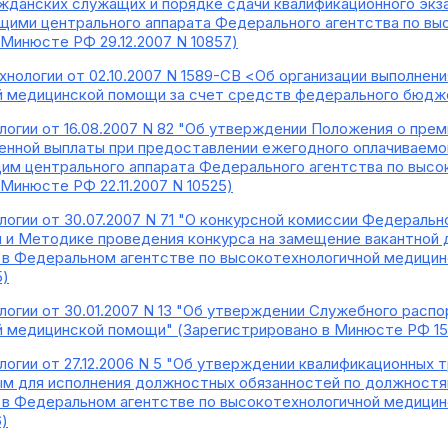
жданских служащих и порядке сдачи квалификационного эк
щими центрального аппарата Федерального агентства по вы
 Минюсте РФ 29.12.2007 N 10857)
ологии от 02.10.2007 N 1589-СВ <Об организации выполнени
 медицинской помощи за счет средств федерального бюдже
огии от 16.08.2007 N 82 "Об утверждении Положения о прем
енной выплаты при предоставлении ежегодного оплачиваем
им центрального аппарата Федерального агентства по высо
Минюсте РФ 22.11.2007 N 10525)
огии от 30.07.2007 N 71 "О конкурсной комиссии Федеральн
 и Методике проведения конкурса на замещение вакантной
 в Федеральном агентстве по высокотехнологичной медици
5)
огии от 30.01.2007 N 13 "Об утверждении Служебного распо
 медицинской помощи" (Зарегистрировано в Минюсте РФ 15.
огии от 27.12.2006 N 5 "Об утверждении квалификационных 
ым для исполнения должностных обязанностей по должност
 в Федеральном агентстве по высокотехнологичной медици
6)