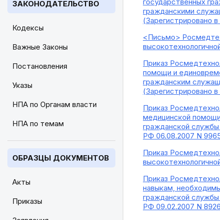
государственных гра
ЗАКОНОДАТЕЛЬСТВО
гражданскими служа
(Зарегистрировано в
Кодексы
<Письмо> Росмедтехн
высокотехнологичной
Важные Законы
Приказ Росмедтехнол
Постановления
помощи и единоврем
гражданским служащ
Указы
(Зарегистрировано в 
НПА по Органам власти
Приказ Росмедтехнол
медицинской помощи
НПА по темам
гражданской службы
РФ 06.08.2007 N 996
Приказ Росмедтехнол
ОБРАЗЦЫ ДОКУМЕНТОВ
высокотехнологичной
Приказ Росмедтехнол
Акты
навыкам, необходим
гражданской службы
Приказы
РФ 09.02.2007 N 892