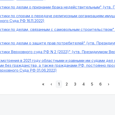
ктики по делам о признании брака недействительным" (утв. 
ктики по спорам о передаче религиозным организациям имуще
ого Суда РФ 16.11.2022)
ктики по делам, связанным с самовольным строительством"
ктики по делам о защите прав потребителей" (утв. Президиу
тики Верховного суда РФ N 2 (2022)" (утв. Президиумом Вер
смотрения в 2021 году областными и равными им судами дел
ми без гражданства, а также гражданами РФ, постоянно п
ерховного Суда РФ 01.06.2022)
«
‹
1
2
3
4
5
6
›