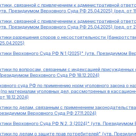
ктики, связанной с привлечением к административной ответ
тв. Президиумом Верховного Суда РФ 25.04.2025) (ред. от 19
ктики, связанной с привлечением к административной ответ
тв. Президиумом Верховного Суда РФ 25.04.2025) (ред. от 22
ктики разрешения споров о несостоятельности (банкротстве
25.04.2025)
тики Верховного Суда РФ N 1 (2025)" (утв. Президиумом Вер
ктики по вопросам, связанным с индексацией присужденных
Президиумом Верховного Суда РФ 18.12.2024)
овного суда РФ по применению норм уголовного закона о наз
 (по материалам уголовных дел, рассмотренных в кассацион
т 18.12.2024)
ктики по делам, связанным с применением законодательств
резидиумом Верховного Суда РФ 27.11.2024)
тики Верховного Суда РФ N 2, 3 (2024)" (утв. Президиумом В
ктики по делам о защите прав потребителей" (утв. Президиу