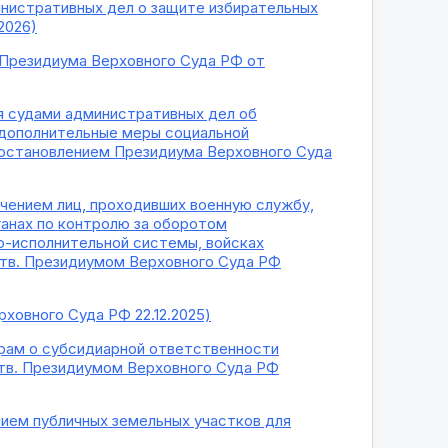
инистративных дел о защите избирательных
2026)
м Президиума Верховного Суда РФ от
я судами административных дел об
 дополнительные меры социальной
 Постановлением Президиума Верховного Суда
чением лиц, проходивших военную службу,
ганах по контролю за оборотом
о-исполнительной системы, войсках
(утв. Президиумом Верховного Суда РФ
ховного Суда РФ 22.12.2025)
рам о субсидиарной ответственности
тв. Президиумом Верховного Суда РФ
нием публичных земельных участков для