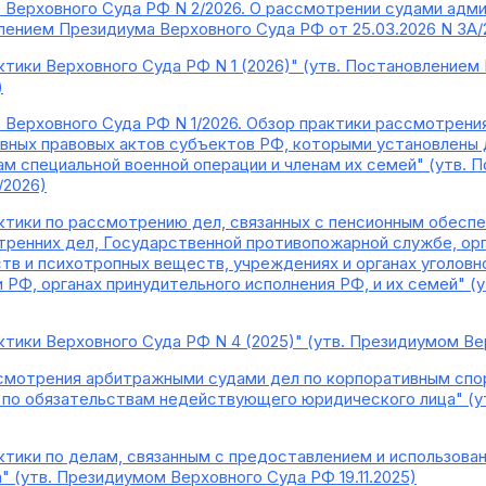
 Верховного Суда РФ N 2/2026. О рассмотрении судами адм
влением Президиума Верховного Суда РФ от 25.03.2026 N 3А/
ктики Верховного Суда РФ N 1 (2026)" (утв. Постановление
)
 Верховного Суда РФ N 1/2026. Обзор практики рассмотрени
вных правовых актов субъектов РФ, которыми установлены
м специальной военной операции и членам их семей" (утв.
/2026)
ктики по рассмотрению дел, связанных с пенсионным обеспе
утренних дел, Государственной противопожарной службе, ор
тв и психотропных веществ, учреждениях и органах уголовн
и РФ, органах принудительного исполнения РФ, и их семей" 
тики Верховного Суда РФ N 4 (2025)" (утв. Президиумом Вер
смотрения арбитражными судами дел по корпоративным спо
по обязательствам недействующего юридического лица" (у
ктики по делам, связанным с предоставлением и использова
 (утв. Президиумом Верховного Суда РФ 19.11.2025)