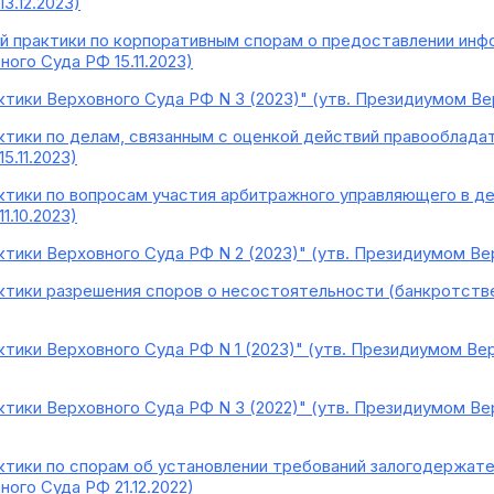
3.12.2023)
 практики по корпоративным спорам о предоставлении инф
ого Суда РФ 15.11.2023)
тики Верховного Суда РФ N 3 (2023)" (утв. Президиумом Вер
ктики по делам, связанным с оценкой действий правооблада
5.11.2023)
ктики по вопросам участия арбитражного управляющего в де
1.10.2023)
ктики Верховного Суда РФ N 2 (2023)" (утв. Президиумом Вер
ктики разрешения споров о несостоятельности (банкротстве)
тики Верховного Суда РФ N 1 (2023)" (утв. Президиумом Вер
тики Верховного Суда РФ N 3 (2022)" (утв. Президиумом Верх
ктики по спорам об установлении требований залогодержате
ого Суда РФ 21.12.2022)