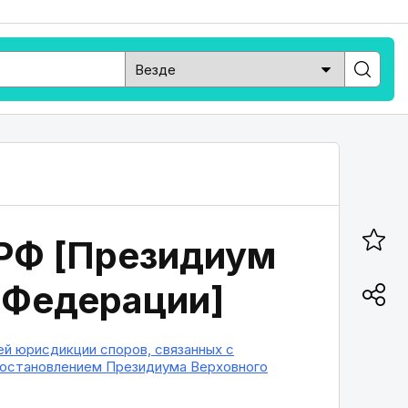
 РФ [Президиум
 Федерации]
й юрисдикции споров, связанных с
 Постановлением Президиума Верховного