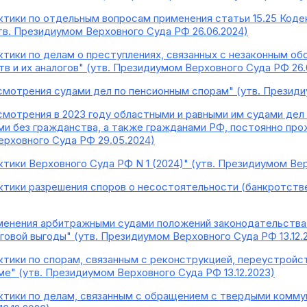
ктики по отдельным вопросам применения статьи 15.25 Код
тв. Президиумом Верховного Суда РФ 26.06.2024)
ктики по делам о преступлениях, связанных с незаконным о
 и их аналогов" (утв. Президиумом Верховного Суда РФ 26.06
смотрения судами дел по пенсионным спорам" (утв. Президи
смотрения в 2023 году областными и равными им судами дел
ми без гражданства, а также гражданами РФ, постоянно п
ерховного Суда РФ 29.05.2024)
ктики Верховного Суда РФ N 1 (2024)" (утв. Президиумом Ве
ктики разрешения споров о несостоятельности (банкротстве)
менения арбитражными судами положений законодательства о
говой выгоды" (утв. Президиумом Верховного Суда РФ 13.12.
ктики по спорам, связанным с реконструкцией, переустройс
е" (утв. Президиумом Верховного Суда РФ 13.12.2023)
ктики по делам, связанным с обращением с твердыми комму