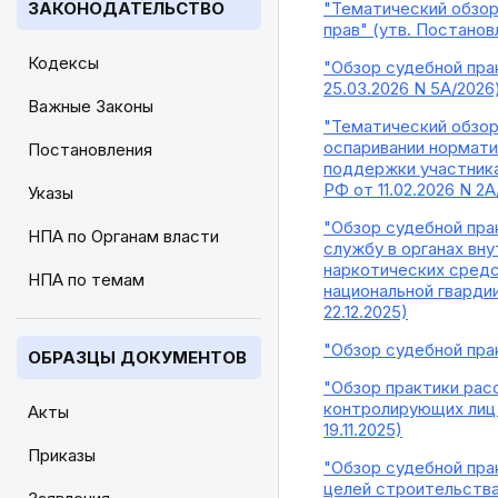
ЗАКОНОДАТЕЛЬСТВО
"Тематический обзор
прав" (утв. Постано
Кодексы
"Обзор судебной пра
25.03.2026 N 5А/2026
Важные Законы
"Тематический обзор
оспаривании нормати
Постановления
поддержки участника
РФ от 11.02.2026 N 2А
Указы
"Обзор судебной пра
НПА по Органам власти
службу в органах вн
наркотических средс
НПА по темам
национальной гварди
22.12.2025)
"Обзор судебной прак
ОБРАЗЦЫ ДОКУМЕНТОВ
"Обзор практики рас
контролирующих лиц 
Акты
19.11.2025)
Приказы
"Обзор судебной пра
целей строительства"