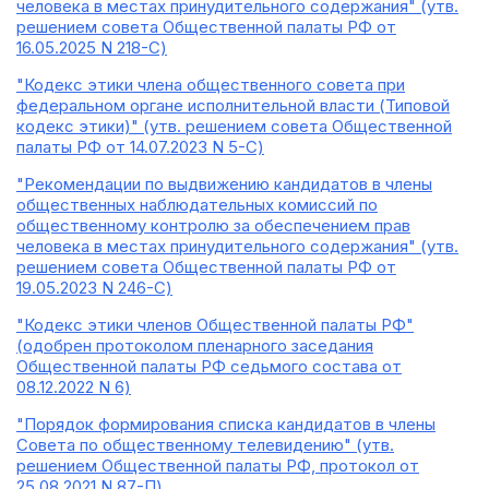
человека в местах принудительного содержания" (утв.
решением совета Общественной палаты РФ от
16.05.2025 N 218-С)
"Кодекс этики члена общественного совета при
федеральном органе исполнительной власти (Типовой
кодекс этики)" (утв. решением совета Общественной
палаты РФ от 14.07.2023 N 5-С)
"Рекомендации по выдвижению кандидатов в члены
общественных наблюдательных комиссий по
общественному контролю за обеспечением прав
человека в местах принудительного содержания" (утв.
решением совета Общественной палаты РФ от
19.05.2023 N 246-С)
"Кодекс этики членов Общественной палаты РФ"
(одобрен протоколом пленарного заседания
Общественной палаты РФ седьмого состава от
08.12.2022 N 6)
"Порядок формирования списка кандидатов в члены
Совета по общественному телевидению" (утв.
решением Общественной палаты РФ, протокол от
25.08.2021 N 87-П)