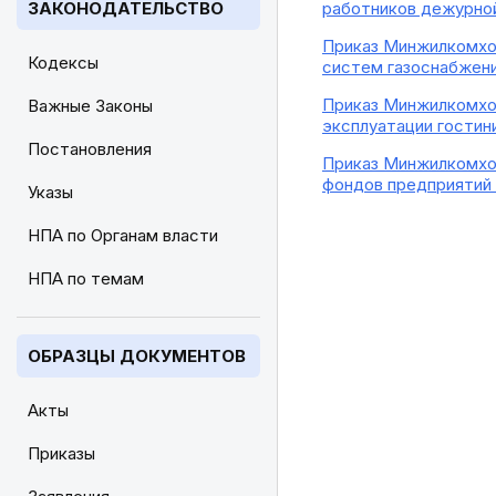
ЗАКОНОДАТЕЛЬСТВО
работников дежурной
Приказ Минжилкомхоз
Кодексы
систем газоснабжени
Приказ Минжилкомхоз
Важные Законы
эксплуатации гостин
Постановления
Приказ Минжилкомхоз
фондов предприятий
Указы
НПА по Органам власти
НПА по темам
ОБРАЗЦЫ ДОКУМЕНТОВ
Акты
Приказы