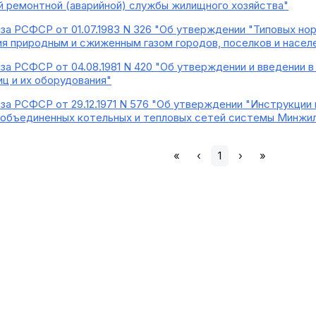
 ремонтной (аварийной) службы жилищного хозяйства"
а РСФСР от 01.07.1983 N 326 "Об утверждении "Типовых но
я природным и сжиженным газом городов, поселков и насел
а РСФСР от 04.08.1981 N 420 "Об утверждении и введении в
иц и их оборудования"
а РСФСР от 29.12.1971 N 576 "Об утверждении "Инструкции 
 объединенных котельных и тепловых сетей системы Минж
«
‹
1
›
»