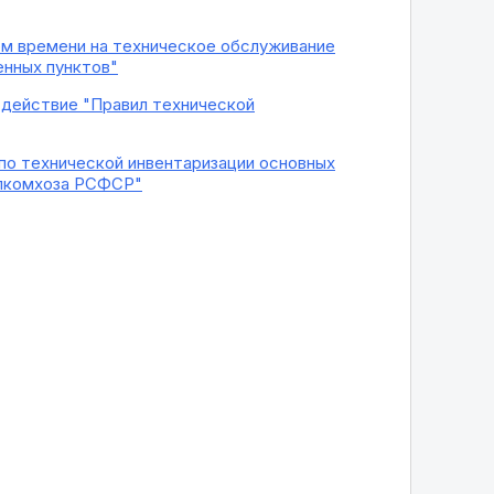
рм времени на техническое обслуживание
енных пунктов"
 действие "Правил технической
по технической инвентаризации основных
илкомхоза РСФСР"