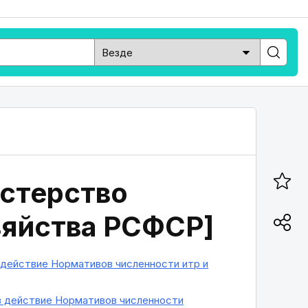
стерство
яйства РСФСР]
 действие Нормативов численности итр и
в действие Нормативов численности