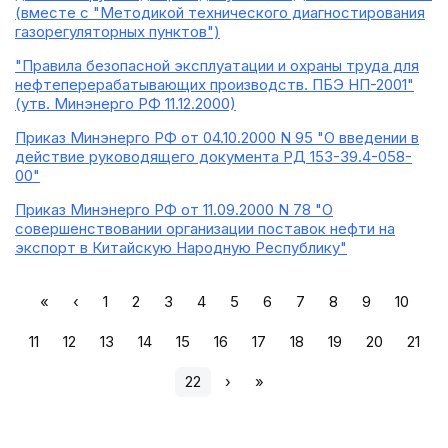
(вместе с "Методикой технического диагностирования
газорегуляторных пунктов")
"Правила безопасной эксплуатации и охраны труда для
нефтеперерабатывающих производств. ПБЭ НП-2001"
(утв. Минэнерго РФ 11.12.2000)
Приказ Минэнерго РФ от 04.10.2000 N 95 "О введении в
действие руководящего документа РД 153-39.4-058-
00"
Приказ Минэнерго РФ от 11.09.2000 N 78 "О
совершенствовании организации поставок нефти на
экспорт в Китайскую Народную Республику"
«
‹
1
2
3
4
5
6
7
8
9
10
11
12
13
14
15
16
17
18
19
20
21
22
›
»