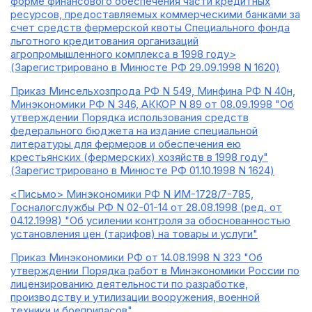
форме финансового обеспечения части кредитных
ресурсов, предоставляемых коммерческими банками за
счет средств фермерской квоты Специального фонда
льготного кредитования организаций
агропромышленного комплекса в 1998 году>
(Зарегистрировано в Минюсте РФ 29.09.1998 N 1620)
Приказ Минсельхозпрода РФ N 549, Минфина РФ N 40н,
Минэкономики РФ N 346, АККОР N 89 от 08.09.1998 "Об
утверждении Порядка использования средств
федерального бюджета на издание специальной
литературы для фермеров и обеспечения ею
крестьянских (фермерских) хозяйств в 1998 году"
(Зарегистрировано в Минюсте РФ 01.10.1998 N 1624)
<Письмо> Минэкономики РФ N ИМ-1728/7-785,
Госналогслужбы РФ N 02-01-14 от 28.08.1998 (ред. от
04.12.1998) "Об усилении контроля за обоснованностью
установления цен (тарифов) на товары и услуги"
Приказ Минэкономики РФ от 14.08.1998 N 323 "Об
утверждении Порядка работ в Минэкономики России по
лицензированию деятельности по разработке,
производству и утилизации вооружения, военной
техники и боеприпасов"