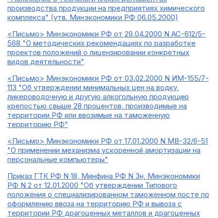
производства продукции на предприятиях химического
комплекса" (утв. Минэкономики РФ 06.05.2000)
<Письмо> Минэкономики РФ от 29.04.2000 N АС-612/5-
568 "О методических рекомендациях по разработке
проектов положений о лицензировании конкретных
видов деятельности"
<Письмо> Минэкономики РФ от 03.02.2000 N ИМ-155/7-
113 "Об утверждении минимальных цен на водку,
ликероводочную и другую алкогольную продукцию
крепостью свыше 28 процентов, производимые на
территории РФ или ввозимые на таможенную
территорию РФ"
<Письмо> Минэкономики РФ от 17.01.2000 N МВ-32/6-51
"О применении механизма ускоренной амортизации на
персональные компьютеры"
Приказ ГТК РФ N 18, Минфина РФ N 3н, Минэкономики
РФ N 2 от 12.01.2000 "Об утверждении Типового
положения о специализированном таможенном посте по
оформлению ввоза на территорию РФ и вывоза с
территории РФ драгоценных металлов и драгоценных