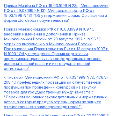
Приказ Минфина РФ от 19.03.1999 N 23н, Минэкономики
РФ от 29.03.1999 N 131, Минсельхозпрода РФ от
19.03.1999 N 131 "Об утверждении формы Соглашения и
формы Договора поручительства"
Приказ Минэкономики РФ от 16.03.1999 N 109 "О
внесении изменений и дополнений в Приказ
Минэкономики России от 29 августа 1997 г. N 96 "О
мерах по выполнению в Минэкономики России
Постановления Правительства РФ от 13 августа 1997 г.
N 1009 "Об утверждении Правил подготовки
нормативных правовых актов федеральных органов
исполнительной власти и их государственной
регистрации"
<Письмо> Минэкономики РФ от 04.03.1999 N АС-176/2-
208 "О преференциях поставщикам отечественной
продукции при проведении конкурсов на закупку
товаров для государственных нужд" (вместе с
"Перечнем основных законодательных и нормативных
актов, в которых предусмотрены нормы по защите
отечественных товаропроизводителей")
Циркулярное Письмо Минэкономики РФ от 22.02.1999 N