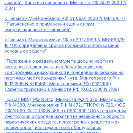
камней" (Зарегистрировано в Минюсте РФ 24.02.2000 N
2134)
<Письмо> Минэкономики РФ от 06.01.2000 N МВ-6/6-17
"Разъяснение о применении единых норм
амортизационных отчислений"
<Письмо> Минэкономики РФ от 29.12.1999 N МВ-890/6-
16 "Об определении сроков полезного использования
основных средств"
"Положение о раздельном учете добычи нефти из
введенных в эксплуатацию бездействующих,
контрольных и находящихся в консервации скважин на
нефтяных месторождениях" (утв. Минтопэнерго РФ
10.12.1999 N К-10439, Минэкономики РФ 01.12.1999)
(Зарегистрировано в Минюсте РФ 10.02.2000 N 2109)
Приказ МВД РФ N 840, Минюста РФ N 320, Минздрава
РФ N 388, Минэкономики РФ N 472, ГТК РФ N 726, ФСБ
РФ N 530, ФПС РФ N 585 от 09.11.1999 "Об утверждении
Инструкции о порядке изъятия из незаконного оборота
наркотических средств, психотропных веществ и их
прекурсоров, инструментов и оборудования,