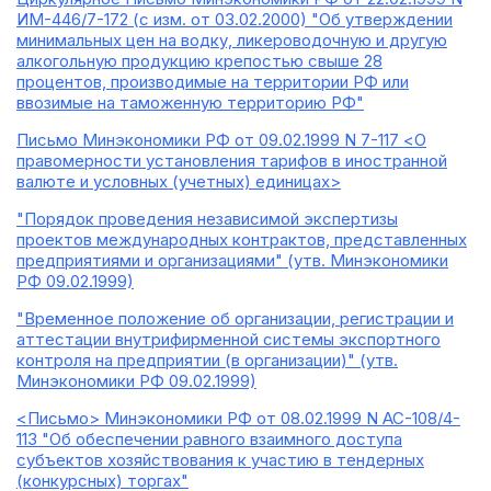
ИМ-446/7-172 (с изм. от 03.02.2000) "Об утверждении
минимальных цен на водку, ликероводочную и другую
алкогольную продукцию крепостью свыше 28
процентов, производимые на территории РФ или
ввозимые на таможенную территорию РФ"
Письмо Минэкономики РФ от 09.02.1999 N 7-117 <О
правомерности установления тарифов в иностранной
валюте и условных (учетных) единицах>
"Порядок проведения независимой экспертизы
проектов международных контрактов, представленных
предприятиями и организациями" (утв. Минэкономики
РФ 09.02.1999)
"Временное положение об организации, регистрации и
аттестации внутрифирменной системы экспортного
контроля на предприятии (в организации)" (утв.
Минэкономики РФ 09.02.1999)
<Письмо> Минэкономики РФ от 08.02.1999 N АС-108/4-
113 "Об обеспечении равного взаимного доступа
субъектов хозяйствования к участию в тендерных
(конкурсных) торгах"