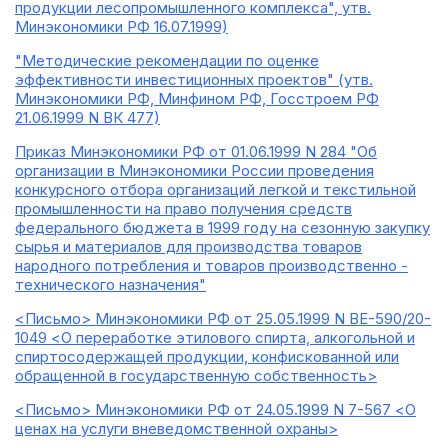
продукции лесопромышленного комплекса", утв.
Минэкономики РФ 16.07.1999)
"Методические рекомендации по оценке
эффективности инвестиционных проектов" (утв.
Минэкономики РФ, Минфином РФ, Госстроем РФ
21.06.1999 N ВК 477)
Приказ Минэкономики РФ от 01.06.1999 N 284 "Об
организации в Минэкономики России проведения
конкурсного отбора организаций легкой и текстильной
промышленности на право получения средств
федерального бюджета в 1999 году на сезонную закупку
сырья и материалов для производства товаров
народного потребления и товаров производственно -
технического назначения"
<Письмо> Минэкономики РФ от 25.05.1999 N ВЕ-590/20-
1049 <О переработке этилового спирта, алкогольной и
спиртосодержащей продукции, конфискованной или
обращенной в государственную собственность>
<Письмо> Минэкономики РФ от 24.05.1999 N 7-567 <О
ценах на услуги вневедомственной охраны>