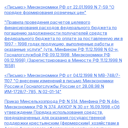
<Письмо> Минэкономики РФ от 22.01.1999 N 7-59 "О
порядке формирования розничных цен"
"Правила проведения расчетов целевого
финансирования расходов федерального бюджета по
погашению задолженности получателей средств
федерального бюджета по оплате за поставленную им в
1997 - 1998 годах продукцию, выполненные работы и
оказанные услуги" (утв. Минфином РФ 11.12.1998 N 62-н,
Госналогслужбой РФ 09.12.1998, Минэкономики РФ
09.12.1998) (Зарегистрировано в Минюсте РФ 11.12.1998 N
1658)
<Письмо> Минэкономики РФ от 04.12.1998 N МВ-748/7-
1107 "О внесении изменений в письмо Минэкономики
России и Госналогслужбы России от 28.08.98 N
ИМ-1728/7-785, N 02-01-14"
Приказ Минсельхозпрода РФ N 514, Минфина РФ N 44н,
Минэкономики РФ N 374, АККОР N 30 от 16.09.1998 <Об
утверждении Порядка использования средств,
предназначенных для оказания государственной
поддержки крестьянским (фермерским) хозяйствам в