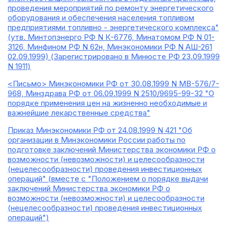
проведения мероприятий по ремонту энергетического
оборудования и обеспечения населения топливом
предприятиями топливно - энергетического комплекса"
(утв. Минтопэнерго РФ N К-6776, Минатомом РФ N 01-
3126, Минфином РФ N 62н, Минэкономики РФ N АШ-261
02.09.1999) (Зарегистрировано в Минюсте РФ 23.09.1999
N 1911)
<Письмо> Минэкономики РФ от 30.08.1999 N МВ-576/7-
968, Минздрава РФ от 06.09.1999 N 2510/9695-99-32 "О
порядке применения цен на жизненно необходимые и
важнейшие лекарственные средства"
Приказ Минэкономики РФ от 24.08.1999 N 421 "Об
организации в Минэкономики России работы по
подготовке заключений Министерства экономики РФ о
возможности (невозможности) и целесообразности
(нецелесообразности) проведения инвестиционных
операций" (вместе с "Положением о порядке выдачи
заключений Министерства экономики РФ о
возможности (невозможности) и целесообразности
(нецелесообразности) проведения инвестиционных
операций")