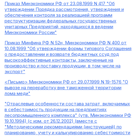
Приказ Минэкономики РФ от 23.08.1999 N 417 "Об
утверждении Порядка рассмотрения, утверждения и
обеспечения контроля за реализацией программ
реструктуризации федеральных государственных
унитарных Предприятий, находящихся в ведении
Минэкономики России"
Приказ Минфина РФ N 52н, Минэкономики РФ N 400 от
10.08.1999 "Об утверждении формы типового Соглашения
о предоставлении и возврате бюджетных ссуд под
высокоэффективные контракты, заключенные на
производство и поставку продукции, в том числе на
экспорт"
<Письмо> Минэкономики РФ от 29.07.1999 N 19-1576 "О
вывозе на переработку вне таможенной территории
лома меди"
"Отраслевые особенности состава затрат, включаемых
в себестоимость продукции на предприятиях
лесопромышленного комплекса" (утв. Минэкономики РФ
19.10.1994) (с изм. от 26.12.2002) (вместе с
"Методическими рекомендациями (инструкцией) по
планированию, учету и калькулированию себестоимости