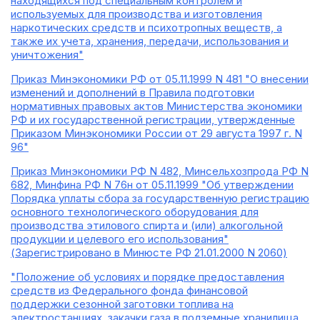
находящихся под специальным контролем и
используемых для производства и изготовления
наркотических средств и психотропных веществ, а
также их учета, хранения, передачи, использования и
уничтожения"
Приказ Минэкономики РФ от 05.11.1999 N 481 "О внесении
изменений и дополнений в Правила подготовки
нормативных правовых актов Министерства экономики
РФ и их государственной регистрации, утвержденные
Приказом Минэкономики России от 29 августа 1997 г. N
96"
Приказ Минэкономики РФ N 482, Минсельхозпрода РФ N
682, Минфина РФ N 76н от 05.11.1999 "Об утверждении
Порядка уплаты сбора за государственную регистрацию
основного технологического оборудования для
производства этилового спирта и (или) алкогольной
продукции и целевого его использования"
(Зарегистрировано в Минюсте РФ 21.01.2000 N 2060)
"Положение об условиях и порядке предоставления
средств из Федерального фонда финансовой
поддержки сезонной заготовки топлива на
электростанциях, закачки газа в подземные хранилища,