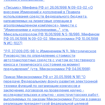
<Письмо> Минфина РФ от 26.06.1998 N 09-03-02 <О
внесении Изменений и дополнений в Правила
использования средств федерального бюджета,
направляемых на лизинговые операции в
агропромышленном комплексе> (вместе с
"Изменениями и дополнениями...", утв.
Минсельхозпродом РФ 16.06.1998 N 5-18/986, Минфином
РФ 05.06.1998 N 09-03-02, Минэкономики РФ 10.06.1998
N ИС-1027)
"РД 37.009.015-98 (с Изменением N 1). Методическое
Руководство по определению стоимости
автотранспортных средств с учетом естественного
износа и технического состояния на момент
предъявления" (утв. Минэкономики РФ 04.06.1998)
Приказ Минэкономики РФ от 20.05.1998 N 181 "О
передаче Федеральному фонду развития электронной
техники функций по организации конкурсов и
заключению договоров на проведение научно -
исследовательских и опытно - конструкторских работ,
выполняемых по заказам Минэкономики России в рамках
реализации президентской федеральной целевой