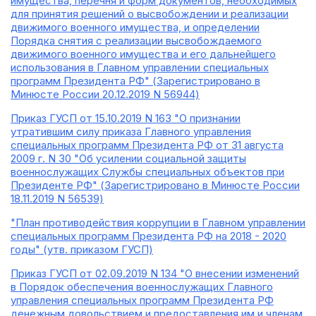
имущества, перечня и форм документов, необходимых
для принятия решений о высвобождении и реализации
движимого военного имущества, и определении
Порядка снятия с реализации высвобождаемого
движимого военного имущества и его дальнейшего
использования в Главном управлении специальных
программ Президента РФ" (Зарегистрировано в
Минюсте России 20.12.2019 N 56944)
Приказ ГУСП от 15.10.2019 N 163 "О признании
утратившим силу приказа Главного управления
специальных программ Президента РФ от 31 августа
2009 г. N 30 "Об усилении социальной защиты
военнослужащих Службы специальных объектов при
Президенте РФ" (Зарегистрировано в Минюсте России
18.11.2019 N 56539)
"План противодействия коррупции в Главном управлении
специальных программ Президента РФ на 2018 - 2020
годы" (утв. приказом ГУСП)
Приказ ГУСП от 02.09.2019 N 134 "О внесении изменений
в Порядок обеспечения военнослужащих Главного
управления специальных программ Президента РФ
денежным довольствием и предоставления им и членам