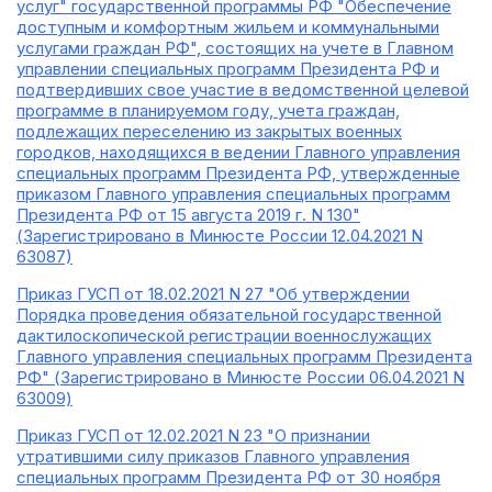
услуг" государственной программы РФ "Обеспечение
доступным и комфортным жильем и коммунальными
услугами граждан РФ", состоящих на учете в Главном
управлении специальных программ Президента РФ и
подтвердивших свое участие в ведомственной целевой
программе в планируемом году, учета граждан,
подлежащих переселению из закрытых военных
городков, находящихся в ведении Главного управления
специальных программ Президента РФ, утвержденные
приказом Главного управления специальных программ
Президента РФ от 15 августа 2019 г. N 130"
(Зарегистрировано в Минюсте России 12.04.2021 N
63087)
Приказ ГУСП от 18.02.2021 N 27 "Об утверждении
Порядка проведения обязательной государственной
дактилоскопической регистрации военнослужащих
Главного управления специальных программ Президента
РФ" (Зарегистрировано в Минюсте России 06.04.2021 N
63009)
Приказ ГУСП от 12.02.2021 N 23 "О признании
утратившими силу приказов Главного управления
специальных программ Президента РФ от 30 ноября