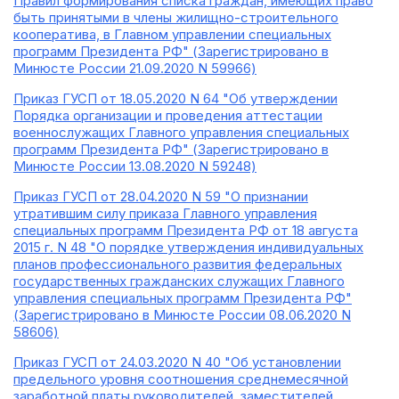
Правил формирования списка граждан, имеющих право
быть принятыми в члены жилищно-строительного
кооператива, в Главном управлении специальных
программ Президента РФ" (Зарегистрировано в
Минюсте России 21.09.2020 N 59966)
Приказ ГУСП от 18.05.2020 N 64 "Об утверждении
Порядка организации и проведения аттестации
военнослужащих Главного управления специальных
программ Президента РФ" (Зарегистрировано в
Минюсте России 13.08.2020 N 59248)
Приказ ГУСП от 28.04.2020 N 59 "О признании
утратившим силу приказа Главного управления
специальных программ Президента РФ от 18 августа
2015 г. N 48 "О порядке утверждения индивидуальных
планов профессионального развития федеральных
государственных гражданских служащих Главного
управления специальных программ Президента РФ"
(Зарегистрировано в Минюсте России 08.06.2020 N
58606)
Приказ ГУСП от 24.03.2020 N 40 "Об установлении
предельного уровня соотношения среднемесячной
заработной платы руководителей, заместителей