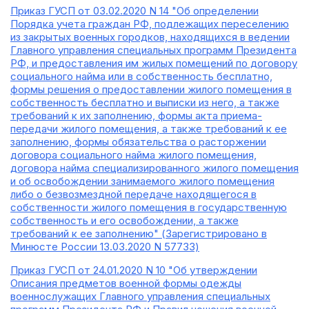
Приказ ГУСП от 03.02.2020 N 14 "Об определении
Порядка учета граждан РФ, подлежащих переселению
из закрытых военных городков, находящихся в ведении
Главного управления специальных программ Президента
РФ, и предоставления им жилых помещений по договору
социального найма или в собственность бесплатно,
формы решения о предоставлении жилого помещения в
собственность бесплатно и выписки из него, а также
требований к их заполнению, формы акта приема-
передачи жилого помещения, а также требований к ее
заполнению, формы обязательства о расторжении
договора социального найма жилого помещения,
договора найма специализированного жилого помещения
и об освобождении занимаемого жилого помещения
либо о безвозмездной передаче находящегося в
собственности жилого помещения в государственную
собственность и его освобождении, а также
требований к ее заполнению" (Зарегистрировано в
Минюсте России 13.03.2020 N 57733)
Приказ ГУСП от 24.01.2020 N 10 "Об утверждении
Описания предметов военной формы одежды
военнослужащих Главного управления специальных