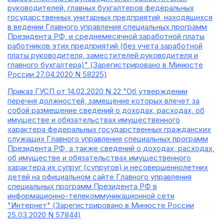
руководителей, главных бухгалтеров федеральных
государственных унитарных предприятий, находящихся
в ведении Главного управления специальных программ
Президента РФ, и среднемесячной заработной платы
работников этих предприятий (без учета заработной
платы руководителя, заместителей руководителя и
главного бухгалтера)" (Зарегистрировано в Минюсте
России 27.04.2020 N 58225)
Приказ ГУСП от 14.02.2020 N 22 "Об утверждении
перечня должностей, замещение которых влечет за
собой размещение сведений о доходах, расходах, об
имуществе и обязательствах имущественного
характера федеральных государственных гражданских
служащих Главного управления специальных программ
Президента РФ, а также сведений о доходах, расходах,
об имуществе и обязательствах имущественного
характера их супруг (супругов) и несовершеннолетних
детей на официальном сайте Главного управления
специальных программ Президента РФ в
информационно-телекоммуникационной сети
"Интернет" (Зарегистрировано в Минюсте России
25.03.2020 N 57844)