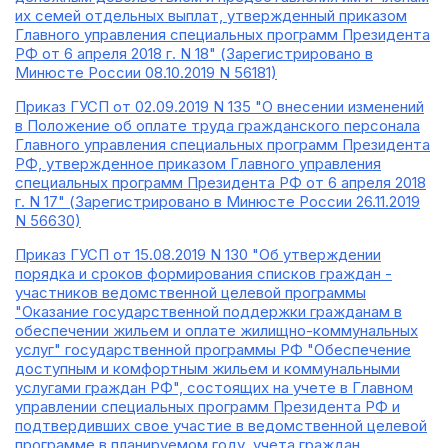
их семей отдельных выплат, утвержденный приказом
Главного управления специальных программ Президента
РФ от 6 апреля 2018 г. N 18" (Зарегистрировано в
Минюсте России 08.10.2019 N 56181)
Приказ ГУСП от 02.09.2019 N 135 "О внесении изменений
в Положение об оплате труда гражданского персонала
Главного управления специальных программ Президента
РФ, утвержденное приказом Главного управления
специальных программ Президента РФ от 6 апреля 2018
г. N 17" (Зарегистрировано в Минюсте России 26.11.2019
N 56630)
Приказ ГУСП от 15.08.2019 N 130 "Об утверждении
порядка и сроков формирования списков граждан -
участников ведомственной целевой программы
"Оказание государственной поддержки гражданам в
обеспечении жильем и оплате жилищно-коммунальных
услуг" государственной программы РФ "Обеспечение
доступным и комфортным жильем и коммунальными
услугами граждан РФ", состоящих на учете в Главном
управлении специальных программ Президента РФ и
подтвердивших свое участие в ведомственной целевой
программе в планируемом году, учета граждан,