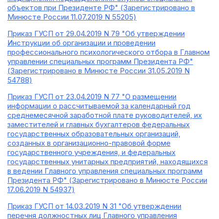
объектов при Президенте РФ" (Зарегистрировано в
Минюсте России 11.07.2019 N 55205)
Приказ ГУСП от 29.04.2019 N 79 "Об утверждении
Инструкции об организации и проведении
профессионального психологического отбора в Главном
управлении специальных программ Президента РФ"
(Зарегистрировано в Минюсте России 31.05.2019 N
54788)
Приказ ГУСП от 23.04.2019 N 77 "О размещении
информации о рассчитываемой за календарный год
среднемесячной заработной плате руководителей, их
заместителей и главных бухгалтеров федеральных
государственных образовательных организаций,
созданных в организационно-правовой форме
государственного учреждения, и федеральных
государственных унитарных предприятий, находящихся
в ведении Главного управления специальных программ
Президента РФ" (Зарегистрировано в Минюсте России
17.06.2019 N 54937)
Приказ ГУСП от 14.03.2019 N 31 "Об утверждении
перечня должностных лиц Главного управления