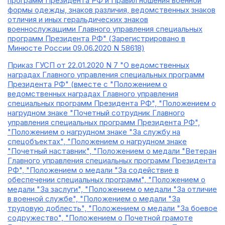
программ Президента РФ и Правил ношения военной
формы одежды, знаков различия, ведомственных знаков
отличия и иных геральдических знаков
военнослужащими Главного управления специальных
программ Президента РФ" (Зарегистрировано в
Минюсте России 09.06.2020 N 58618)
Приказ ГУСП от 22.01.2020 N 7 "О ведомственных
наградах Главного управления специальных программ
Президента РФ" (вместе с "Положением о
ведомственных наградах Главного управления
специальных программ Президента РФ", "Положением о
нагрудном знаке "Почетный сотрудник Главного
управления специальных программ Президента РФ",
"Положением о нагрудном знаке "За службу на
спецобъектах", "Положением о нагрудном знаке
"Почетный наставник", "Положением о медали "Ветеран
Главного управления специальных программ Президента
РФ", "Положением о медали "За содействие в
обеспечении специальных программ", "Положением о
медали "За заслуги", "Положением о медали "За отличие
в военной службе", "Положением о медали "За
трудовую доблесть", "Положением о медали "За боевое
содружество", "Положением о Почетной грамоте