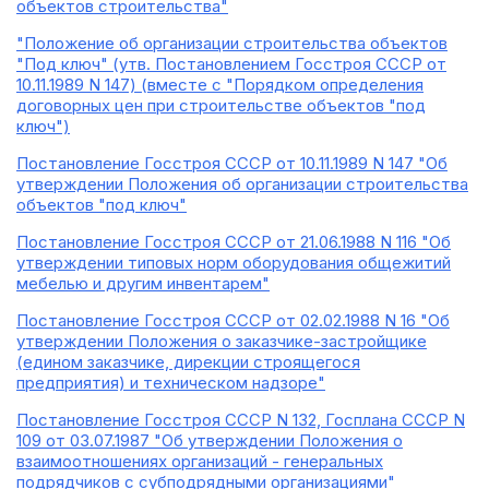
объектов строительства"
"Положение об организации строительства объектов
"Под ключ" (утв. Постановлением Госстроя СССР от
10.11.1989 N 147) (вместе с "Порядком определения
договорных цен при строительстве объектов "под
ключ")
Постановление Госстроя СССР от 10.11.1989 N 147 "Об
утверждении Положения об организации строительства
объектов "под ключ"
Постановление Госстроя СССР от 21.06.1988 N 116 "Об
утверждении типовых норм оборудования общежитий
мебелью и другим инвентарем"
Постановление Госстроя СССР от 02.02.1988 N 16 "Об
утверждении Положения о заказчике-застройщике
(едином заказчике, дирекции строящегося
предприятия) и техническом надзоре"
Постановление Госстроя СССР N 132, Госплана СССР N
109 от 03.07.1987 "Об утверждении Положения о
взаимоотношениях организаций - генеральных
подрядчиков с субподрядными организациями"