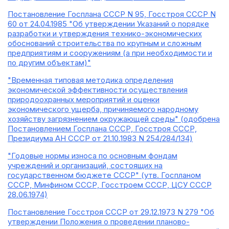
Постановление Госплана СССР N 95, Госстроя СССР N
60 от 24.04.1985 "Об утверждении Указаний о порядке
разработки и утверждения технико-экономических
обоснований строительства по крупным и сложным
предприятиям и сооружениям (а при необходимости и
по другим объектам)"
"Временная типовая методика определения
экономической эффективности осуществления
природоохранных мероприятий и оценки
экономического ущерба, причиняемого народному
хозяйству загрязнением окружающей среды" (одобрена
Постановлением Госплана СССР, Госстроя СССР,
Президиума АН СССР от 21.10.1983 N 254/284/134)
"Годовые нормы износа по основным фондам
учреждений и организаций, состоящих на
государственном бюджете СССР" (утв. Госпланом
СССР, Минфином СССР, Госстроем СССР, ЦСУ СССР
28.06.1974)
Постановление Госстроя СССР от 29.12.1973 N 279 "Об
утверждении Положения о проведении планово-