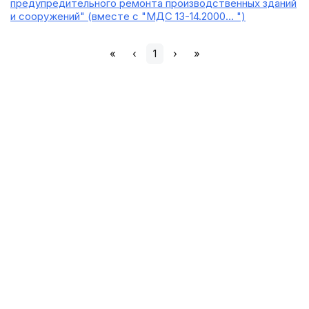
предупредительного ремонта производственных зданий
и сооружений" (вместе с "МДС 13-14.2000... ")
«
‹
1
›
»