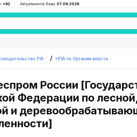
ю:
+82
Актуальность базы:
07.08.2026
конодательство РФ
НПА по Органам власти
еспром России [Государс
кой Федерации по лесной
й и деревообрабатываю
енности]