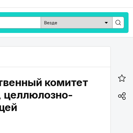
твенный комитет
, целлюлозно-
щей