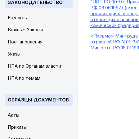
"ПОТ РО 00-97. Прав
ЗАКОНОДАТЕЛЬСТВО
РФ 06.06.1997) (вме
организациях лесопр
Кодексы
относящихся к авария
химических предприя
Важные Законы
<Письмо> Минтруда Р
Постановления
отраслей РФ N 01-351
Минюсте РФ 15.01.199
Указы
НПА по Органам власти
НПА по темам
ОБРАЗЦЫ ДОКУМЕНТОВ
Акты
Приказы