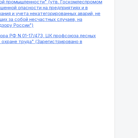
кой промышленности" (утв. Госкомлеспромом
шенной опасности на предприятиях и в
ния и учета некатегорированных аварий, не
ших за собой несчастных случаев, на
дзору России")
ора РФ N 01-17/473, ЦК профсоюза лесных
о охране труда" (Зарегистрировано в