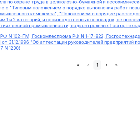
ила по охране труда в целлюлозно-бумажной и лесохимичес
сте с "Типовым положением о порядке выполнения работ повы
омышленного комплекса", "Положением о порядке расследова
м 1 и 2 категорий, и производственных неполадок, не повлек
тиях лесной промышленности, подконтрольных Госгортехна
Ф N 102-ГМ, Госкомлеспрома РФ N 1-17-822, Госгортехнадз
 от 31.12.1996 "Об аттестации руководителей предприятий п
7 N 1230)
«
‹
1
›
»