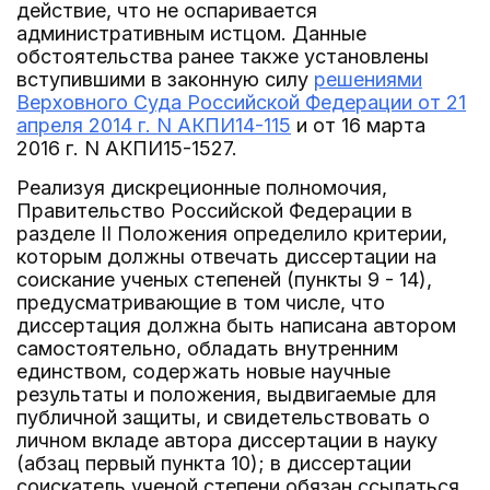
действие, что не оспаривается
административным истцом. Данные
обстоятельства ранее также установлены
вступившими в законную силу
решениями
Верховного Суда Российской Федерации от 21
апреля 2014 г. N АКПИ14-115
и от 16 марта
2016 г. N АКПИ15-1527.
Реализуя дискреционные полномочия,
Правительство Российской Федерации в
разделе II Положения определило критерии,
которым должны отвечать диссертации на
соискание ученых степеней (пункты 9 - 14),
предусматривающие в том числе, что
диссертация должна быть написана автором
самостоятельно, обладать внутренним
единством, содержать новые научные
результаты и положения, выдвигаемые для
публичной защиты, и свидетельствовать о
личном вкладе автора диссертации в науку
(абзац первый пункта 10); в диссертации
соискатель ученой степени обязан ссылаться