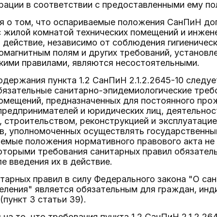
рации в соответствии с предоставленными ему п
я о том, что оспариваемые положения СанПиН до
с жилой комнатой технических помещений и инжен
в действие, независимо от соблюдения гигиеничес
ромагнитным полям и других требований, установ
кими правилами, являются несостоятельными.
одержания пункта 1.2 СанПиН 2.1.2.2645-10 следу
язательные санитарно-эпидемиологические требов
омещений, предназначенных для постоянного прож
редпринимателей и юридических лиц, деятельнос
 строительством, реконструкцией и эксплуатацие
ов, уполномоченных осуществлять государственны
емые положения нормативного правового акта не
оторыми требования санитарных правил обязатель
е введения их в действие.
тарных правил в силу Федерального закона "О са
еления" является обязательным для граждан, ин
(пункт 3 статьи 39).
 на то, что требования пункта 1.2 СанПиН 2.1.2.26