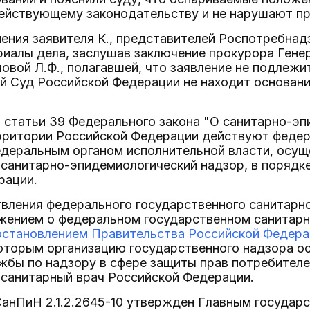
ействующему законодательству и не нарушают пр
ния заявителя К., представителей Роспотребнадз
риалы дела, заслушав заключение прокурора Гене
вой Л.Ф., полагавшей, что заявление не подлежи
й Суд Российской Федерации не находит основан
1 статьи 39 Федерального закона "О санитарно-э
ерритории Российской Федерации действуют федер
деральным органом исполнительной власти, осу
 санитарно-эпидемиологический надзор, в порядк
рации.
вления федерального государственного санитарн
жением о федеральном государственном санитарн
остановлением Правительства Российской Федераци
которым организацию государственного надзора о
бы по надзору в сфере защиты прав потребителей
 санитарный врач Российской Федерации.
СанПиН 2.1.2.2645-10 утвержден Главным госуда