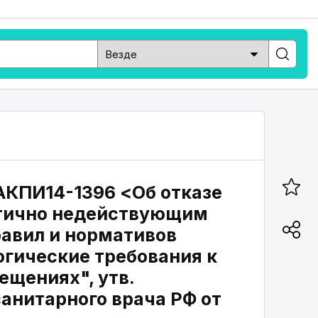
 АКПИ14-1396 <Об отказе
стично недействующим
равил и нормативов
огические требования к
ещениях", утв.
анитарного врача РФ от