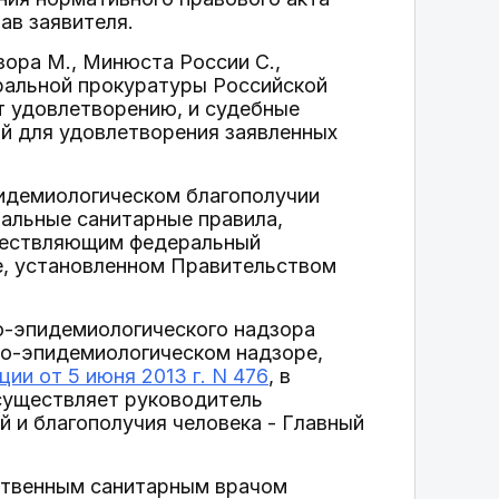
ав заявителя.
ора М., Минюста России С.,
ральной прокуратуры Российской
т удовлетворению, и судебные
ий для удовлетворения заявленных
пидемиологическом благополучии
альные санитарные правила,
ществляющим федеральный
е, установленном Правительством
о-эпидемиологического надзора
о-эпидемиологическом надзоре,
и от 5 июня 2013 г. N 476
, в
существляет руководитель
 и благополучия человека - Главный
рственным санитарным врачом