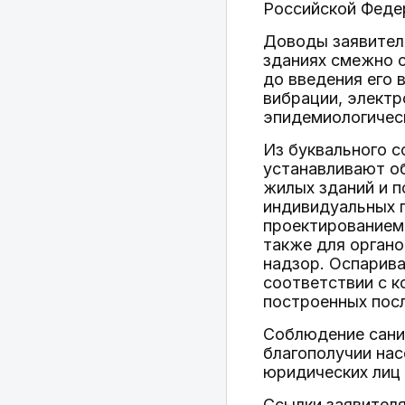
Российской Феде
Доводы заявител
зданиях смежно 
до введения его 
вибрации, элект
эпидемиологичес
Из буквального с
устанавливают об
жилых зданий и п
индивидуальных п
проектированием,
также для орган
надзор. Оспарива
соответствии с к
построенных посл
Соблюдение сани
благополучии нас
юридических лиц 
Ссылки заявителя