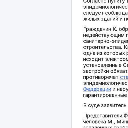
Согласно пункту 
эпидемиологическ
следует соблюдат
жилых зданий и п
Гражданин К. обр
недействующим пу
санитарно-эпидем
строительства. К
одна из которых 
исходит электром
установленные Са
застройки обяза
противоречат
ст
эпидемиологичес
Федерации
и нар
гарантированны
В суде заявитель
Представители Ф
человека М., Ми
заявленных требо