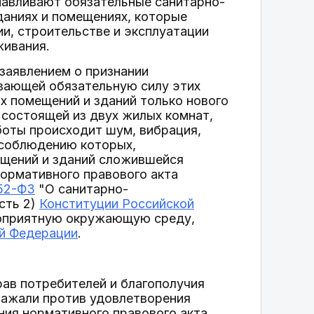
анавливают обязательные санитарно-
даниях и помещениях, которые
и, строительстве и эксплуатации
живания.
заявлением о признании
ивающей обязательную силу этих
х помещений и зданий только нового
, состоящей из двух жилых комнат,
боты происходит шум, вибрация,
 соблюдению которых,
ещений и зданий сложившейся
ормативного правового акта
 52-ФЗ
"О санитарно-
сть 2)
Конституции Российской
гоприятную окружающую среду,
й Федерации
.
ав потребителей и благополучия
ражали против удовлетворения
ния нормативного правового акта