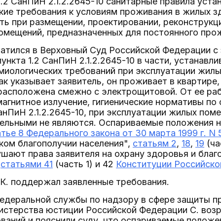
1.2 СанПиН 2.1.2.2645-10 санитарные правила уст
ие требования к условиям проживания в жилых з
ь при размещении, проектировании, реконструкци
омещений, предназначенных для постоянного про
атился в Верховный Суд Российской Федерации с 
нкта 1.2 СанПиН 2.1.2.2645-10 в части, устанавл
иологических требований при эксплуатации жилы
ак указывает заявитель, он проживает в квартире
расположена смежно с электрощитовой. От ее ра
агнитное излучение, гигиенические нормативы по
нПиН 2.1.2.2645-10, при эксплуатации жилых пом
тельными не являются. Оспариваемые положения н
атье 8 Федерального закона от 30 марта 1999 г. N
ком благополучии населения",
статьям 2
,
18
,
19
(ча
ушают права заявителя на охрану здоровья и бла
е
статьями 41
(часть 1) и 42
Конституции Российско
 К. поддержал заявленные требования.
едеральной службы по надзору в сфере защиты пр
нистерства юстиции Российской Федерации С. воз
ваний и пояснили суду, что оспариваемые положе