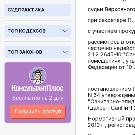
судьи Верховного
СУДПРАКТИКА
при секретаре П.,
с участием проку
ТОП КОДЕКСОВ
рассмотрев в отк
частично недейс
ТОП ЗАКОНОВ
2.1.2.2645-10 "С
помещениях", ут
Федерации от 10 и
постановлением Г
N 64 утверждены 
Бесплатно на 2 дня
"Санитарно-эпид
(далее - СанПиН 2
Получить доступ
Нормативный пра
2010 г., регистра