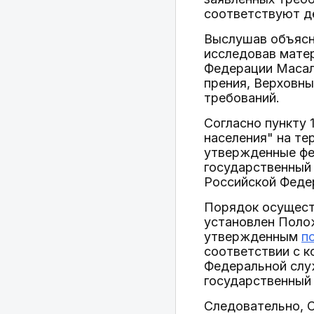
соответствуют д
Выслушав объясне
исследовав мате
Федерации Масало
прения, Верховны
требований.
Согласно пункту 
населения" на т
утвержденные фе
государственный
Российской Феде
Порядок осущест
установлен Поло
утвержденным
п
соответствии с 
Федеральной служ
государственный
Следовательно, 