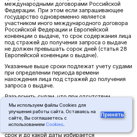
международными договорами Российской
Федерации. При этом если запрашивающее
государство одновременно является
участником иного международного договора
Российской Федерации и Европейской
конвенции о выдаче, то срок содержания лица
под стражей до получения запроса о выдаче
не должен превышать сорок дней (статья 28
Европейской конвенции о выдаче).
Указанные выше сроки подлежат учету судами
при определении периода времени
нахождения лица под стражей до получения
запроса о выдаче.
Разъяснить судам, что при отсутствии
запроса о выдаче мера пресечения в виде
Мы используем файлы Cookies для
заключения под стражу избирается и в
улучшения работы сайта. Оставаясь на
Принять
дальнейшем продлевается, в том числе при
сайте, Вы соглашаетесь с
получении запроса о выдаче, только судом
использованием
Cookies
.
Российской Федерации с указанием, на какой
срок и до какой даты избирается