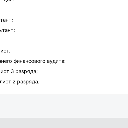
тант;
ьтант;
лист.
ннего финансового аудита:
лист 3 разряда;
лист 2 разряда.