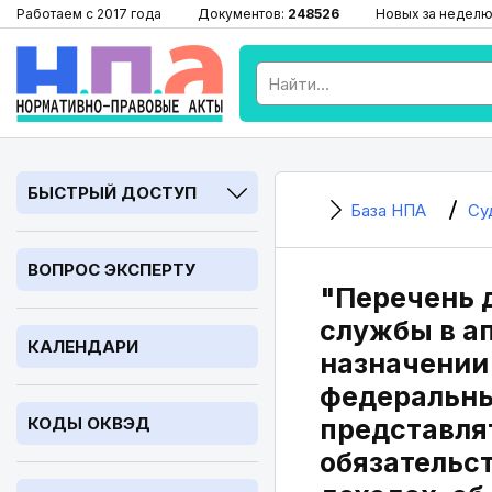
Работаем с 2017 года
Документов:
248526
Новых за неделю
БЫСТРЫЙ ДОСТУП
База НПА
Су
ВОПРОС ЭКСПЕРТУ
"Перечень 
службы в а
КАЛЕНДАРИ
назначении
федеральны
КОДЫ ОКВЭД
представлят
обязательст