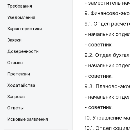
- заместитель на
Требования
9. Финансово-эко
Уведомления
9.1. Отдел расчет
Характеристики
- начальник отде
Заявки
- советник.
Доверенности
9.2. Отдел бухга
Отзывы
- начальник отде
Претензии
- советник.
Ходатайства
9.3. Планово-эко
Запросы
- начальник отде
- советник.
Ответы
10. Управление м
Исковые заявления
10.1. Отдел соци