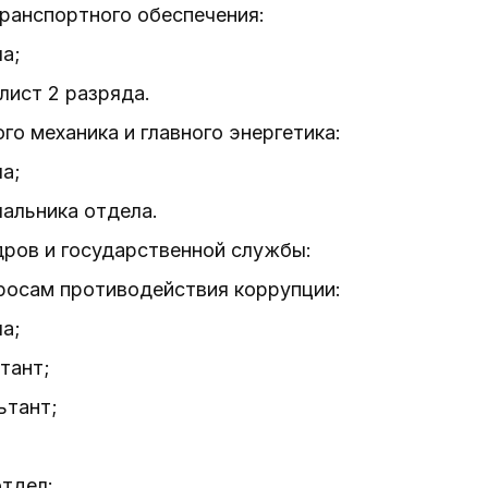
транспортного обеспечения:
ла;
лист 2 разряда.
ого механика и главного энергетика:
ла;
чальника отдела.
адров и государственной службы:
опросам противодействия коррупции:
ла;
тант;
ьтант;
отдел: