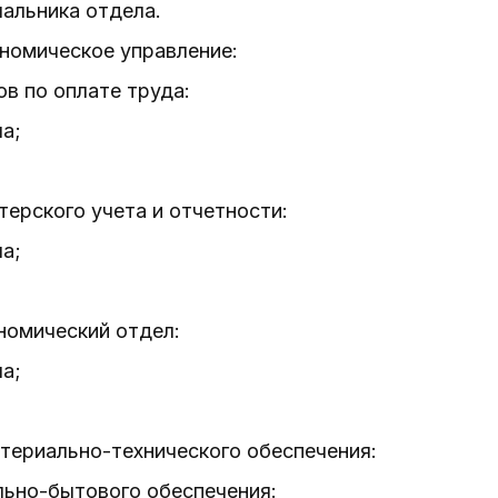
чальника отдела.
номическое управление:
ов по оплате труда:
ла;
лтерского учета и отчетности:
ла;
номический отдел:
ла;
атериально-технического обеспечения:
ально-бытового обеспечения: