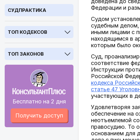
доведена до свед
Федерации и раз
СУДПРАКТИКА
Судом установлен
судебным делом, 
иными лицами с п
ТОП КОДЕКСОВ
находящимся в ар
которым было ок
ТОП ЗАКОНОВ
Суд, проанализир
соответствие фед
Инструкции проти
Российской Федер
кодекса Российс
статье 47 Уголов
участвующих в де
Бесплатно на 2 дня
Удовлетворяя зая
обеспечение на о
Получить доступ
неотъемлемой со
правосудию. То о
основанием для д
дела с письменно