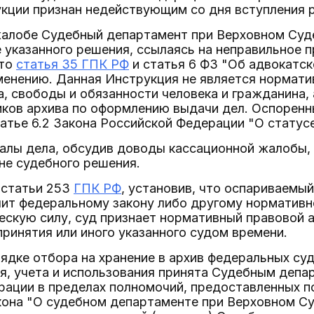
укции признан недействующим со дня вступления р
жалобе Судебный департамент при Верховном Суд
 указанного решения, ссылаясь на неправильное 
что
статья 35 ГПК РФ
и статья 6 ФЗ "Об адвокатск
менению. Данная Инструкция не является нормати
а, свободы и обязанности человека и гражданина,
ков архива по оформлению выдачи дел. Оспоренны
атье 6.2 Закона Российской Федерации "О статус
алы дела, обсудив доводы кассационной жалобы, 
не судебного решения.
 статьи 253
ГПК РФ
, установив, что оспариваемы
чит федеральному закону либо другому норматив
скую силу, суд признает нормативный правовой 
 принятия или иного указанного судом времени.
ядке отбора на хранение в архив федеральных с
я, учета и использования принята Судебным деп
ации в пределах полномочий, предоставленных по
кона "О судебном департаменте при Верховном Су