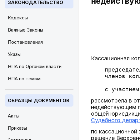
недейству
ЗАКОНОДАТЕЛЬСТВО
Кодексы
Важные Законы
Постановления
Указы
Кассационная кол
НПА по Органам власти
    председате
    членов кол
НПА по темам
              
рассмотрела в от
ОБРАЗЦЫ ДОКУМЕНТОВ
недействующим пу
общей юрисдикции
Акты
Судебного департ
Приказы
по кассационной
решение Верховно