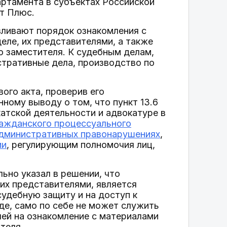
артамента в субъектах Российской
т Плюс.
вливают порядок ознакомления с
еле, их представителями, а также
о заместителя. К судебным делам,
стративные дела, производство по
ого акта, проверив его
ному выводу о том, что пункт 13.6
атской деятельности и адвокатуре в
ражданского процессуального
административных правонарушениях
,
ии
, регулирующим полномочия лиц,
ьно указал в решении, что
 их представителями, является
удебную защиту и на доступ к
де, само по себе не может служить
лей на ознакомление с материалами
теля.