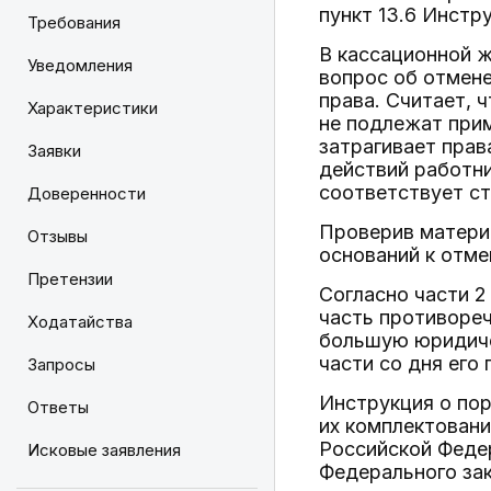
пункт 13.6 Инстр
Требования
В кассационной 
Уведомления
вопрос об отмене
права. Считает, 
Характеристики
не подлежат при
затрагивает прав
Заявки
действий работни
соответствует ст
Доверенности
Проверив матери
Отзывы
оснований к отме
Претензии
Согласно части 2
часть противоре
Ходатайства
большую юридиче
части со дня его
Запросы
Инструкция о пор
Ответы
их комплектовани
Российской Федер
Исковые заявления
Федерального за