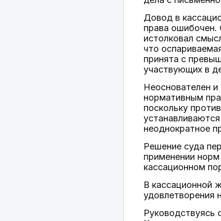
Довод в кассаци
права ошибочен. 
истолковал смысл
что оспариваема
принята с превыш
участвующих в де
Неоснователен и 
нормативным прав
поскольку проти
устанавливаются 
неоднократное п
Решение суда пер
применении норм
кассационном пор
В кассационной ж
удовлетворения н
Руководствуясь 