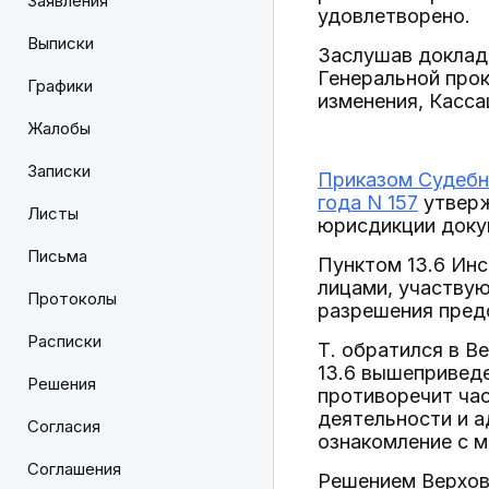
Заявления
удовлетворено.
Выписки
Заслушав доклад 
Генеральной про
Графики
изменения, Касса
Жалобы
Записки
Приказом Судебн
года N 157
утверж
Листы
юрисдикции докум
Письма
Пунктом 13.6 Инс
лицами, участвую
Протоколы
разрешения предс
Расписки
Т. обратился в В
13.6 вышеприведе
Решения
противоречит час
деятельности и а
Согласия
ознакомление с м
Соглашения
Решением Верховн