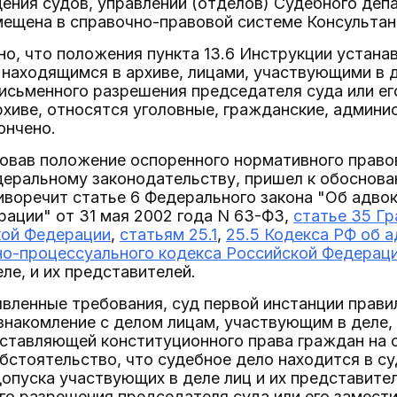
ения судов, управлений (отделов) Судебного деп
мещена в справочно-правовой системе Консультан
о, что положения пункта 13.6 Инструкции устана
находящимся в архиве, лицами, участвующими в д
исьменного разрешения председателя суда или ег
хиве, относятся уголовные, гражданские, админи
ончено.
овав положение оспоренного нормативного правов
еральному законодательству, пришел к обоснован
воречит статье 6 Федерального закона "Об адвок
ации" от 31 мая 2002 года N 63-ФЗ,
статье 35 Г
кой Федерации
,
статьям 25.1
,
25.5 Кодекса РФ об 
но-процессуального кодекса Российской Федерац
ле, и их представителей.
вленные требования, суд первой инстанции правил
знакомление с делом лицам, участвующим в деле,
ставляющей конституционного права граждан на с
бстоятельство, что судебное дело находится в су
опуска участвующих в деле лиц и их представите
го разрешения председателя суда или его замести