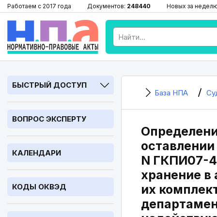
Работаем с 2017 года
Документов:
248440
Новых за недел
БЫСТРЫЙ ДОСТУП
База НПА
Су
ВОПРОС ЭКСПЕРТУ
Определение
оставлении 
КАЛЕНДАРИ
N ГКПИ07-40
хранение в
КОДЫ ОКВЭД
их комплект
департамент