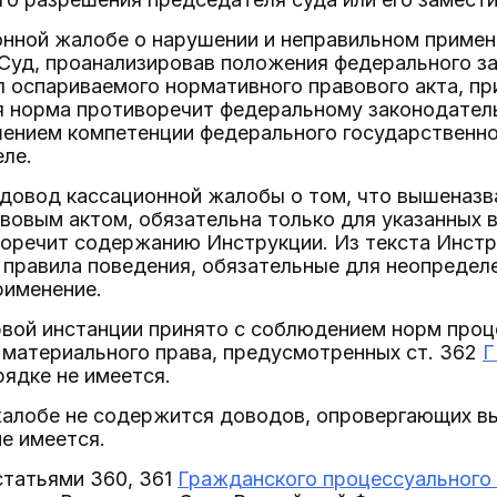
онной жалобе о нарушении и неправильном примен
Суд, проанализировав положения федерального з
 оспариваемого нормативного правового акта, пр
я норма противоречит федеральному законодател
ением компетенции федерального государственног
ле.
довод кассационной жалобы о том, что вышеназв
овым актом, обязательна только для указанных в
воречит содержанию Инструкции. Из текста Инстр
правила поведения, обязательные для неопределе
рименение.
вой инстанции принято с соблюдением норм проц
 материального права, предусмотренных ст. 362
Г
ядке не имеется.
алобе не содержится доводов, опровергающих вы
е имеется.
статьями 360, 361
Гражданского процессуального