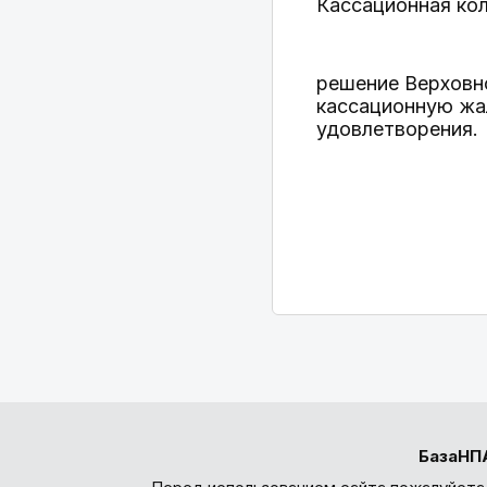
Кассационная ко
решение Верховно
кассационную жа
удовлетворения.
БазаНП