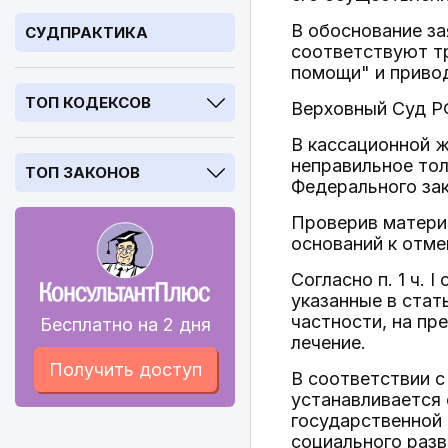
В обоснование за
СУДПРАКТИКА
соответствуют тр
помощи" и привод
ТОП КОДЕКСОВ
Верховный Суд Р
В кассационной ж
неправильное толк
ТОП ЗАКОНОВ
Федерального за
Проверив матери
оснований к отме
Согласно п. 1 ч.
указанные в стат
частности, на пр
Бесплатно на 2 дня
лечение.
Получить доступ
В соответствии с
устанавливается
государственной 
социального разв