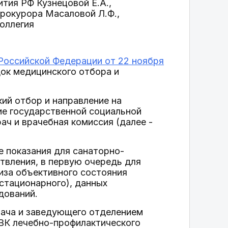
тия РФ Кузнецовой Е.А.,
рокурора Масаловой Л.Ф.,
оллегия
Российской Федерации от 22 ноября
док медицинского отбора и
ий отбор и направление на
ие государственной социальной
ач и врачебная комиссия (далее -
е показания для санаторно-
твления, в первую очередь для
иза объективного состояния
стационарного), данных
дований.
рача и заведующего отделением
 ВК лечебно-профилактического