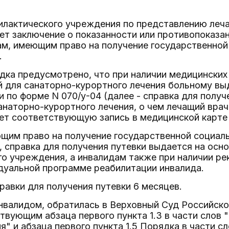
илактического учреждения по представлению леч
ет заключение о показанности или противопоказа
ам, имеющим право на получение государственной
.
дка предусмотрено, что при наличии медицинских
 для санаторно-курортного лечения больному выд
и по форме N 070/у-04 (далее - справка для получ
наторно-курортного лечения, о чем лечащий вра
ет соответствующую запись в медицинской карте 
щим право на получение государственной социал
, справка для получения путевки выдается на осн
го учреждения, а инвалидам также при наличии р
дуальной программе реабилитации инвалида.
равки для получения путевки 6 месяцев.
нвалидом, обратилась в Верховный Суд Российско
твующим абзаца первого пункта 1.3 в части слов 
я" и абзаца первого пункта 1.5 Порядка в части с