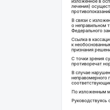
изложенное в осп
лечения) осущест
противопоказани
В связи с изложе
о неправильном 
Федерального зак
Ссылка в кассаци
к необоснованны
признания решен
С точки зрения с
противоречат но
В случае наруше
неправомерного п
соответствующие
По изложенным м
Руководствуясь с