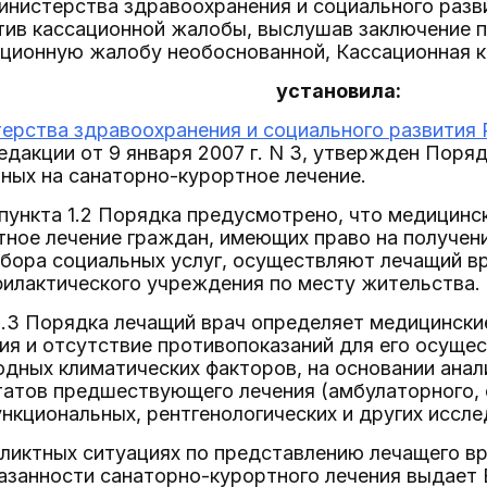
нистерства здравоохранения и социального разви
тив кассационной жалобы, выслушав заключение п
ационную жалобу необоснованной, Кассационная к
установила:
ерства здравоохранения и социального развития 
редакции от 9 января 2007 г. N 3, утвержден Поря
ных на санаторно-курортное лечение.
ункта 1.2 Порядка предусмотрено, что медицинск
ное лечение граждан, имеющих право на получен
бора социальных услуг, осуществляют лечащий вр
филактического учреждения по месту жительства.
1.3 Порядка лечащий врач определяет медицински
ия и отсутствие противопоказаний для его осущес
дных климатических факторов, на основании анал
татов предшествующего лечения (амбулаторного, 
нкциональных, рентгенологических и других иссле
фликтных ситуациях по представлению лечащего в
азанности санаторно-курортного лечения выдает