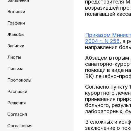
Заявления
представителя Ми
возразившей про
Выписки
полагавшей касс
Графики
Жалобы
Приказом Минист
2004 г. N 256
, в 
Записки
направления боль
Листы
Абзацем вторым п
санаторно-курорт
Письма
помощи в виде на
ВК) лечебно-про
Протоколы
Согласно пункту 
Расписки
курортного лечен
применения приро
Решения
больного, резуль
лабораторных, фу
Согласия
В сложных и кон
Соглашения
заключение о пок