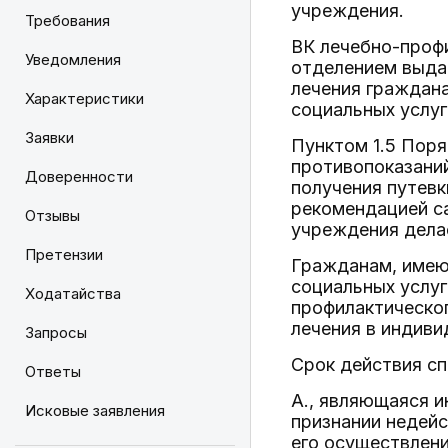
учреждения.
Требования
ВК лечебно-проф
Уведомления
отделением выда
лечения граждан
Характеристики
социальных услуг
Заявки
Пунктом 1.5 Поря
противопоказаний
Доверенности
получения путевк
рекомендацией са
Отзывы
учреждения дела
Претензии
Гражданам, имею
социальных услуг
Ходатайства
профилактическо
лечения в индиви
Запросы
Срок действия сп
Ответы
А., являющаяся и
Исковые заявления
признании недейс
его осуществлени