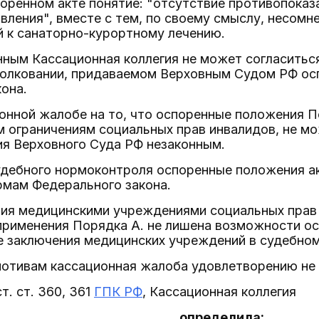
оренном акте понятие: "отсутствие противопоказ
вления", вместе с тем, по своему смыслу, несомне
й к санаторно-курортному лечению.
нным Кассационная коллегия не может согласитьс
толковании, придаваемом Верховным Судом РФ ос
она.
онной жалобе на то, что оспоренные положения П
м ограничениям социальных прав инвалидов, не м
ия Верховного Суда РФ незаконным.
удебного нормоконтроля оспоренные положения ак
рмам Федерального закона.
ния медицинскими учреждениями социальных прав 
рименения Порядка А. не лишена возможности ос
 заключения медицинских учреждений в судебном
отивам кассационная жалоба удовлетворению не
т. ст. 360, 361
ГПК РФ
, Кассационная коллегия
определила: