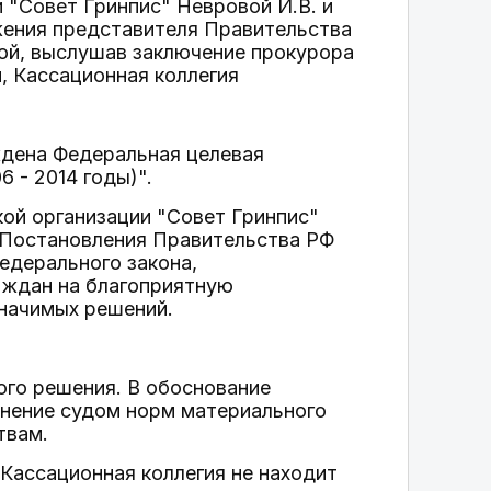
"Совет Гринпис" Невровой И.В. и
жения представителя Правительства
ой, выслушав заключение прокурора
, Кассационная коллегия
ждена Федеральная целевая
 - 2014 годы)".
ой организации "Совет Гринпис"
о Постановления Правительства РФ
едерального закона,
аждан на благоприятную
значимых решений.
ого решения. В обоснование
енение судом норм материального
твам.
Кассационная коллегия не находит