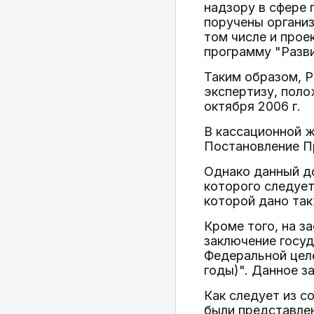
надзору в сфере
поручены организ
том числе и про
программу "Разви
Таким образом, 
экспертизу, пол
октября 2006 г.
В кассационной ж
Постановление Пр
Однако данный дов
которого следует
которой дано та
Кроме того, на з
заключение госуд
Федеральной целе
годы)". Данное з
Как следует из с
были представле