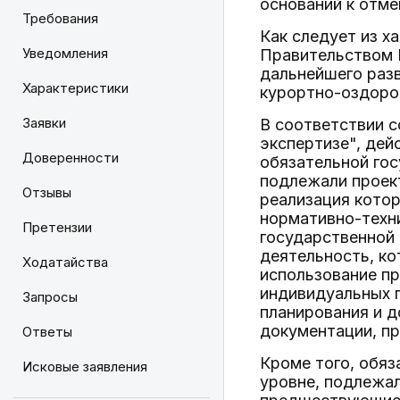
оснований к отме
Требования
Как следует из х
Уведомления
Правительством 
дальнейшего раз
Характеристики
курортно-оздоро
Заявки
В соответствии 
экспертизе", дей
Доверенности
обязательной гос
подлежали проек
Отзывы
реализация кото
нормативно-техн
Претензии
государственной
деятельность, к
Ходатайства
использование п
индивидуальных 
Запросы
планирования и д
документации, п
Ответы
Кроме того, обяз
Исковые заявления
уровне, подлежа