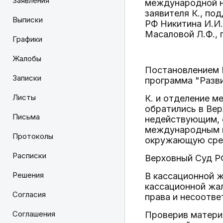
Заявления
международной н
заявителя К., п
Выписки
РФ Никитина И.И
Масаловой Л.Ф., 
Графики
Жалобы
Постановлением 
Записки
программа "Разви
Листы
К. и отделение 
обратились в Вер
Письма
недействующим, с
международным н
Протоколы
окружающую среду
Расписки
Верховный Суд Р
Решения
В кассационной ж
кассационной жа
Согласия
права и несоотв
Соглашения
Проверив матери