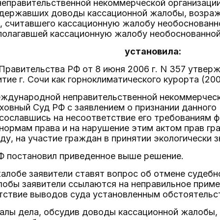
еправительственной некоммерческой организации 
оддержавших доводы кассационной жалобы, возра
., считавшего кассационную жалобу необоснованн
полагавшей кассационную жалобу необоснованной
установила:
Правительства РФ от 8 июня 2006 г. N 357 утвер
тие г. Сочи как горноклиматического курорта (2006
международной неправительственной некоммерческ
ховный Суд РФ с заявлением о признании данног
ославшись на несоответствие его требованиям ф
ормам права и на нарушение этим актом прав гр
, на участие граждан в принятии экологически 
Ф постановил приведенное выше решение.
алобе заявители ставят вопрос об отмене судебн
лобы заявители ссылаются на неправильное прим
етствие выводов суда установленным обстоятельс
алы дела, обсудив доводы кассационной жалобы, 