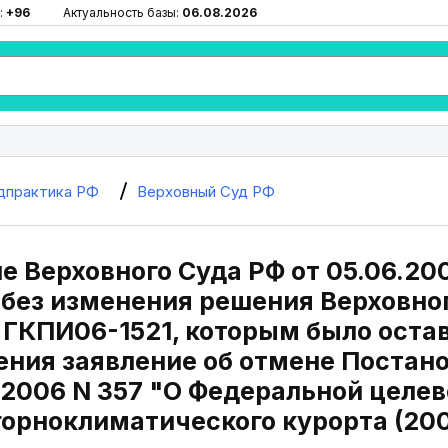
:
+96
Актуальность базы:
06.08.2026
дпрактика РФ
Верховный Суд РФ
е Верховного Суда РФ от 05.06.20
без изменения решения Верховног
 ГКПИ06-1521, которым было оста
ения заявление об отмене Постан
6.2006 N 357 "О Федеральной целе
 горноклиматического курорта (200