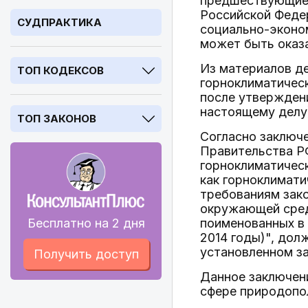
предшествующие 
Российской Федер
СУДПРАКТИКА
социально-эконом
может быть оказ
Из материалов де
ТОП КОДЕКСОВ
горноклиматическ
после утверждени
настоящему делу
ТОП ЗАКОНОВ
Согласно заключ
Правительства РФ
горноклиматическ
как горноклимати
требованиям зак
окружающей сред
Бесплатно на 2 дня
поименованных в 
2014 годы)", дол
установленном з
Получить доступ
Данное заключен
сфере природопол