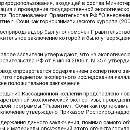
 природопользования, входящей в состав Министе
ация и проведение государственной экологическо
екта Постановления Правительства РФ "О внесени
тие г. Сочи как горноклиматического курорта (2006
Росприроднадзор был уполномочен Правительств
ожительное заключение которой и было утвержде
алобе заявители утверждают, что на экологическ
авительства РФ от 8 июня 2006 г. N 357, утверд
од опровергается содержанием экспертного заключе
, что предметом экспертного исследования являл
кже положительное заключение.
аседание Кассационной коллегии представлено но
арственной экологической экспертизы, проведенн
вой программы "Развитие г. Сочи как горноклимат
аключение утверждено Приказом Росприроднадзора
одержания данного заключения, помимо самого об
ны и материалы обсуждений этого объекта госуда