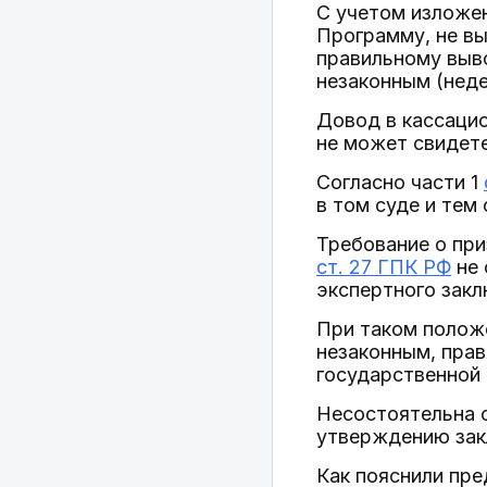
С учетом изложен
Программу, не в
правильному выво
незаконным (нед
Довод в кассацио
не может свидете
Согласно части 1
в том суде и тем
Требование о при
ст. 27 ГПК РФ
не 
экспертного закл
При таком полож
незаконным, прав
государственной 
Несостоятельна 
утверждению зак
Как пояснили пр