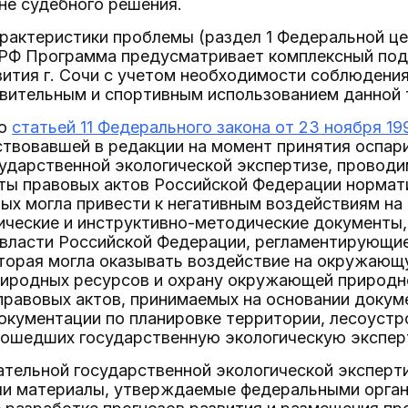
не судебного решения.
арактеристики проблемы (раздел 1 Федеральной ц
РФ Программа предусматривает комплексный под
вития г. Сочи с учетом необходимости соблюдени
вительным и спортивным использованием данной 
со
статьей 11 Федерального закона от 23 ноября 199
ствовавшей в редакции на момент принятия оспар
ударственной экологической экспертизе, проводи
ты правовых актов Российской Федерации нормати
рых могла привести к негативным воздействиям 
ические и инструктивно-методические документы
 власти Российской Федерации, регламентирующие
оторая могла оказывать воздействие на окружающ
риродных ресурсов и охрану окружающей природн
правовых актов, принимаемых на основании докум
окументации по планировке территории, лесоуст
рошедших государственную экологическую экспер
ательной государственной экологической эксперт
ли материалы, утверждаемые федеральными орган