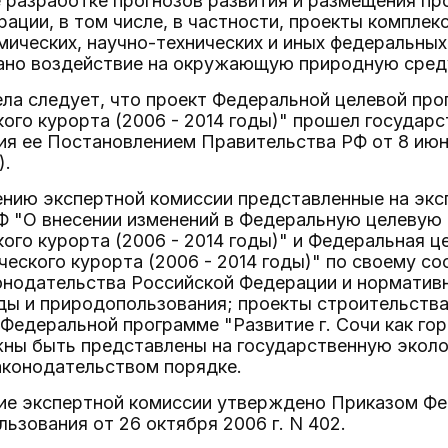
разработке прогнозов развития и размещения пр
ации, в том числе, в частности, проекты комплек
ических, научно-технических и иных федеральных
ано воздействие на окружающую природную сред
ла следует, что проект Федеральной целевой прог
ого курорта (2006 - 2014 годы)" прошел государ
я ее Постановлением Правительства РФ от 8 июня
).
ению экспертной комиссии представленные на экс
 "О внесении изменений в Федеральную целевую п
ого курорта (2006 - 2014 годы)" и Федеральная ц
ческого курорта (2006 - 2014 годы)" по своему 
онодательства Российской Федерации и норматив
ы и природопользования; проекты строительства 
Федеральной программе "Развитие г. Сочи как гор
жны быть представлены на государственную эколо
аконодательством порядке.
ие экспертной комиссии утверждено Приказом Фе
ьзования от 26 октября 2006 г. N 402.