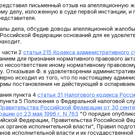
редставил письменный отзыв на апелляционную ж
му делу, изложенную в суде первой инстанции, и
редставителя.
алы дела, обсудив доводы апелляционной жалобы,
 Российской Федерации оснований для ее удовлет
находит.
1 части 2
статьи 215 Кодекса административного 
анием для признания нормативного правового акт
его несоответствие иному нормативному правово
. Отказывая Ф. в удовлетворении административн
ерно исходил из того, что по настоящему админи
ормы постановления не действующей в оспариваем
ания пункта 4
статьи 31 Налогового кодекса Росс
 пункта 5 Положения о Федеральной налоговой сл
равительства Российской Федерации от 30 сентяб
ации от 23 мая 1996 г. N 763
"О порядке опублико
ийской Федерации, Правительства Российской Фе
х органов исполнительной власти", Правил подго
нов исполнительной власти и их государственной