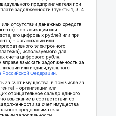
дивидуального предпринимателя при
плате задолженности (пункты 1, 3, 4
ти или отсутствии денежных средств
гента) - организации или
ств, его цифровых рублей или при
ента) - организации или
орпоративного электронного
платежа), используемого для
х счета цифрового рубля,
н вправе взыскать задолженность за
ганизации или индивидуального
а Российской Федерации
.
ь за счет имущества, в том числе за
гента) - организации или
щих отрицательное сальдо единого
ено взыскание в соответствии со
 задолженности за счет имущества
уального предпринимателя
ыскании задолженности