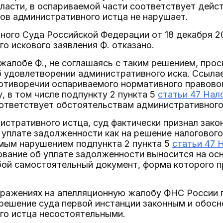
ласти, в оспариваемой части соответствует дейс
ов административного истца не нарушает.
ого Суда Российской Федерации от 18 декабря 20
о искового заявления Ф. отказано.
жалобе Ф., не соглашаясь с таким решением, прос
 удовлетворении административного иска. Ссылае
ротиворечии оспариваемого нормативного правов
, в том числе подпункту 2 пункта 5
статьи 47 Нал
оответствует обстоятельствам административного
стративного истца, суд фактически признал зако
 уплате задолженности как на решение налогового
ямым нарушением подпункта 2 пункта 5
статьи 47 
ование об уплате задолженности выносится на осн
ой самостоятельный документ, форма которого пр
зражениях на апелляционную жалобу ФНС России п
 решение суда первой инстанции законным и обос
го истца несостоятельными.