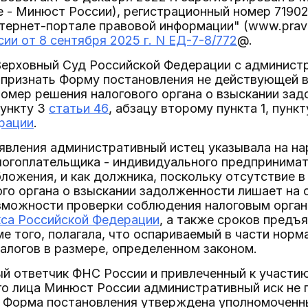
 - Минюст России), регистрационный номер 71902
ернет-портале правовой информации" (www.pravo.
ии от 8 сентября 2025 г. N ЕД-7-8/772
@.
 Верховный Суд Российской Федерации с админист
признать Форму постановления не действующей в 
номер решения налогового органа о взыскании зад
пункту 3
статьи 46
, абзацу второму пункта 1, пунк
рации
.
явления административный истец указывала на на
алогоплательщика - индивидуального предприним
ложения, и как должника, поскольку отсутствие 
го органа о взыскании задолженности лишает на 
зможности проверки соблюдения налоговым орган
кса Российской Федерации
, а также сроков предъ
е того, полагала, что оспариваемый в части норм
налогов в размере, определенном законом.
 ответчик ФНС России и привлеченный к участию 
о лица Минюст России административный иск не п
о Форма постановления утверждена уполномочен