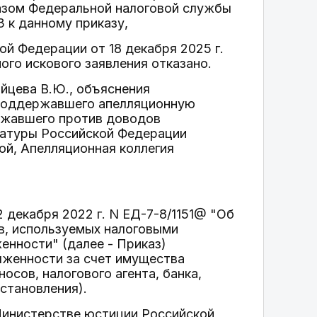
иказом Федеральной налоговой службы
3 к данному приказу,
й Федерации от 18 декабря 2025 г.
го искового заявления отказано.
йцева В.Ю., объяснения
 поддержавшего апелляционную
ажавшего против доводов
ратуры Российской Федерации
ой, Апелляционная коллегия
 декабря 2022 г. N ЕД-7-8/1151@ "Об
в, используемых налоговыми
енности" (далее - Приказ)
лженности за счет имущества
осов, налогового агента, банка,
остановления).
 Министерстве юстиции Российской