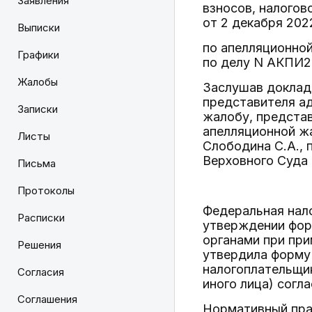
Заявления
взносов, налогов
от 2 декабря 202
Выписки
по апелляционной
Графики
по делу N АКПИ25
Жалобы
Заслушав доклад
представителя а
Записки
жалобу, предста
апелляционной ж
Листы
Слободина С.А., 
Верховного Суда
Письма
Протоколы
Федеральная нало
Расписки
утверждении фор
органами при при
Решения
утвердила форму
налогоплательщик
Согласия
иного лица) согл
Соглашения
Нормативный прав