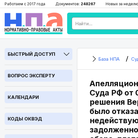
Работаем с 2017 года
Документов:
248267
Новых за недел
БЫСТРЫЙ ДОСТУП
База НПА
Су
ВОПРОС ЭКСПЕРТУ
Апелляцион
Суда РФ от 
КАЛЕНДАРИ
решения Вер
было отказа
КОДЫ ОКВЭД
недействую
задолженно