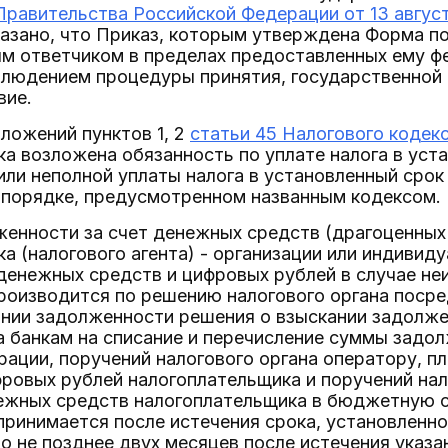
равительства Российской Федерации от 13 августа
азано, что Приказ, которым утверждена Форма по
м ответчиком в пределах предоставленных ему 
людением процедуры принятия, государственной 
вие.
оложений пунктов 1, 2
статьи 45 Налогового кодек
а возложена обязанность по уплате налога в уст
или неполной уплаты налога в установленный сро
 порядке, предусмотренном названным кодексом.
енности за счет денежных средств (драгоценных 
а (налогового агента) - организации или индивид
денежных средств и цифровых рублей в случае не
роизводится по решению налогового органа поср
нии задолженности решения о взыскании задолже
на банкам на списание и перечисление суммы зад
ации, поручений налогового органа оператору, п
ровых рублей налогоплательщика и поручений нал
ежных средств налогоплательщика в бюджетную с
ринимается после истечения срока, установленно
о не позднее двух месяцев после истечения указа