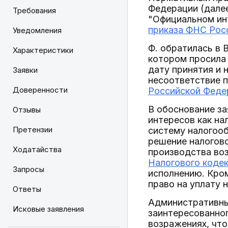
Федерации (далее
Требования
"Официальном инт
приказа ФНС Росс
Уведомления
Ф. обратилась в
Характеристики
котором просила 
дату принятия и 
Заявки
несоответствие 
Доверенности
Российской Феде
В обоснование за
Отзывы
интересов как н
Претензии
систему налогооб
решение налогово
Ходатайства
производства во
Налогового коде
Запросы
исполнению. Кром
право на уплату 
Ответы
Административный
Исковые заявления
заинтересованног
возражениях, чт