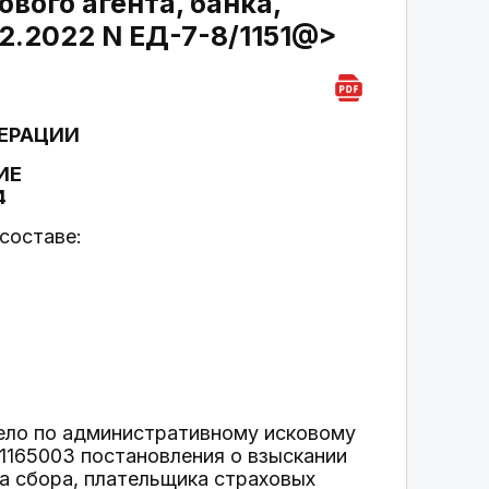
вого агента, банка,
12.2022 N ЕД-7-8/1151@>
ЕРАЦИИ
ИЕ
4
составе:
ело по административному исковому
1165003 постановления о взыскании
а сбора, плательщика страховых