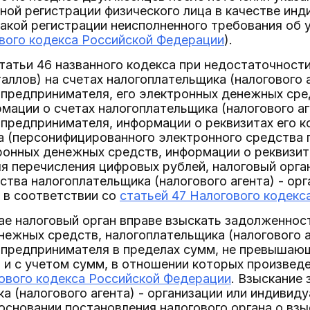
ной регистрации физического лица в качестве ин
такой регистрации неисполненного требования об у
ового кодекса Российской Федерации
).
 статьи 46 названного кодекса при недостаточнос
аллов) на счетах налогоплательщика (налогового а
предпринимателя, его электронных денежных сред
мации о счетах налогоплательщика (налогового аг
предпринимателя, информации о реквизитах его к
 (персонифицированного электронного средства 
онных денежных средств, информации о реквизита
я перечисления цифровых рублей, налоговый орга
ства налогоплательщика (налогового агента) - ор
 в соответствии со
статьей 47 Налогового кодекс
ае налоговый орган вправе взыскать задолженност
нежных средств, налогоплательщика (налогового а
 предпринимателя в пределах сумм, не превышаю
, и с учетом сумм, в отношении которых произвед
гового кодекса Российской Федерации
. Взыскание
а (налогового агента) - организации или индивид
основании постановления налогового органа о вз