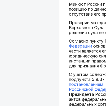
Минюст России п
позицию по данно
отсутствие его п
Проверив матери
Верховного Суда
решения суда не 
Согласно пункту 
Федерации
основ
части является 
юридическую силу
инстанции правом
для признания Ф
С учетом содерж
подпункта 5.9.37
постановлением П
Российской Федер
Президента Росс
актов федеральны
федеральных орга