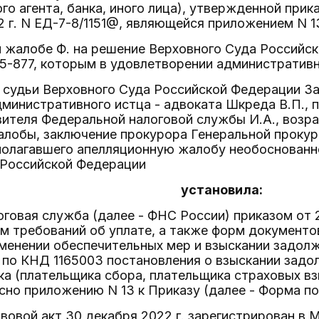
ого агента, банка, иного лица), утвержденной пр
2 г. N ЕД-7-8/1151@, являющейся приложением N 1
 жалобе Ф. на решение Верховного Суда Российско
-877, которым в удовлетворении административно
 судьи Верховного Суда Российской Федерации За
дминистративного истца - адвоката Шкреда В.П.,
вителя Федеральной налоговой службы И.А., возр
алобы, заключение прокурора Генеральной проку
полагавшего апелляционную жалобу необоснованн
 Российской Федерации
установила:
говая служба (далее - ФНС России) приказом от 2
м требований об уплате, а также форм документо
менении обеспечительных мер и взыскании задолж
 по КНД 1165003 постановления о взыскании задо
а (плательщика сбора, плательщика страховых взн
асно приложению N 13 к Приказу (далее - Форма п
овой акт 30 декабря 2022 г. зарегистрирован в