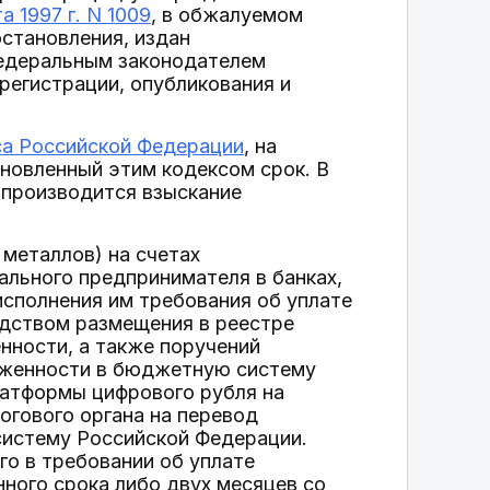
 1997 г. N 1009
, в обжалуемом
становления, издан
федеральным законодателем
регистрации, опубликования и
са Российской Федерации
, на
ановленный этим кодексом срок. В
к производится взыскание
металлов) на счетах
уального предпринимателя в банках,
исполнения им требования об уплате
едством размещения в реестре
нности, а также поручений
олженности в бюджетную систему
латформы цифрового рубля на
огового органа на перевод
истему Российской Федерации.
го в требовании об уплате
нного срока либо двух месяцев со