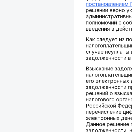
постановлением П
решении верно ук
административны
полномочий с соб
введения в дейст
Как следует из п
налогоплательщик
случае неуплаты 
задолженности в
Взыскание задолж
налогоплательщик
его электронных 
задолженности п
решений о взыска
налогового орга
Российской Федер
перечисление циф
электронных ден
Данное решение п
задолженности, н