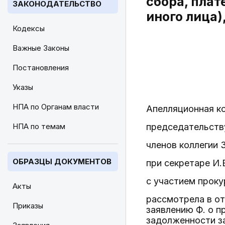
сбора, плат
ЗАКОНОДАТЕЛЬСТВО
иного лица)
Кодексы
Важные Законы
Постановления
Указы
НПА по Органам власти
Апелляционная ко
НПА по темам
председательств
членов коллегии З
ОБРАЗЦЫ ДОКУМЕНТОВ
при секретаре И.В
с участием проку
Акты
рассмотрела в о
Приказы
заявлению Ф. о 
задолженности з