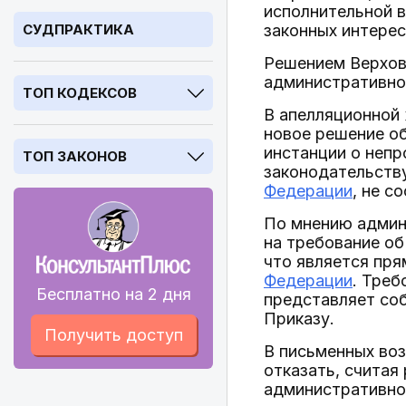
исполнительной в
СУДПРАКТИКА
законных интерес
Решением Верховн
административног
ТОП КОДЕКСОВ
В апелляционной 
новое решение об
инстанции о неп
ТОП ЗАКОНОВ
законодательству
Федерации
, не с
По мнению админи
на требование об
что является пр
Федерации
. Треб
Бесплатно на 2 дня
представляет соб
Приказу.
Получить доступ
В письменных во
отказать, считая
административно