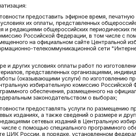
матизация:
товности предоставить эфирное время, печатную 
 условиях их оплаты, представленных общероссий
я и редакциями общероссийских периодических п
омиссию Российской Федерации, в том числе с п
змещенного на официальном сайте Центральной из
ормационно-телекоммуникационной сети "Интерне
ре и других условиях оплаты работ по изготовле
териалов, представленных организациями, индив
боты (оказывающими услуги) по изготовлению пр
ентральную избирательную комиссию Российской 
граммного обеспечения, размещенного на официал
едеральным законодательством о выборах;
отовности предоставлять услуги по размещению 
евых изданиях, а также сведений о размере и друг
редакциями сетевых изданий в Центральную изби
 числе с помощью специального программного об
те ЦИК России, в порядке, установленном федера