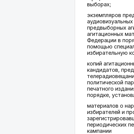
выборах;
экземпляров пред
аудиовизуальных 
предвыборных аг
агитационных ма
Федерации в поря
помощью специал
избирательную ко
копий агитационн
кандидатов, пред
телерадиовещания
политической па
печатного издан
порядке, устано
материалов о на
избирателей и п
зарегистрировав
периодических пе
кампании