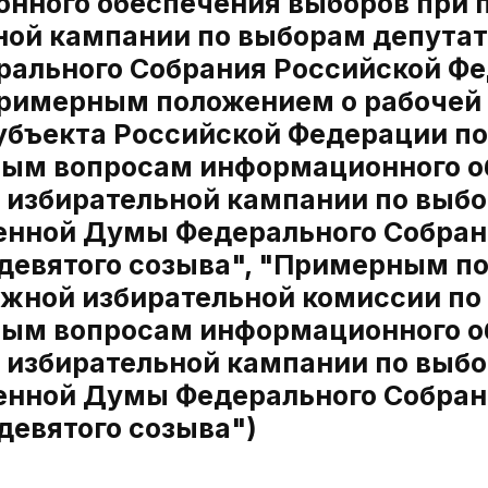
нного обеспечения выборов при 
ной кампании по выборам депутат
ального Собрания Российской Фе
Примерным положением о рабочей 
убъекта Российской Федерации 
ным вопросам информационного о
 избирательной кампании по выб
енной Думы Федерального Собран
девятого созыва", "Примерным п
ужной избирательной комиссии п
ным вопросам информационного о
 избирательной кампании по выб
енной Думы Федерального Собран
девятого созыва")