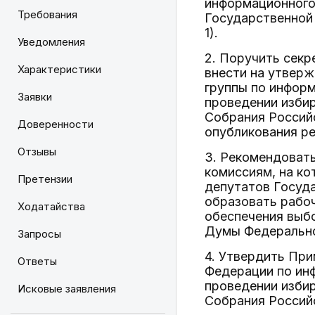
информационного
Требования
Государственной
1).
Уведомления
2. Поручить сек
Характеристики
внести на утвер
группы по инфор
Заявки
проведении изби
Собрания Российс
Доверенности
опубликования ре
Отзывы
3. Рекомендоват
комиссиям, на к
Претензии
депутатов Госуд
образовать рабо
Ходатайства
обеспечения выб
Думы Федерально
Запросы
4. Утвердить При
Ответы
Федерации по ин
проведении изби
Исковые заявления
Собрания Российс