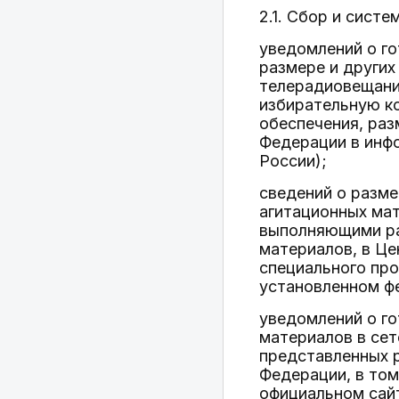
2.1. Сбор и систе
уведомлений о го
размере и других
телерадиовещани
избирательную к
обеспечения, ра
Федерации в инф
России);
сведений о разме
агитационных ма
выполняющими ра
материалов, в Ц
специального про
установленном ф
уведомлений о г
материалов в сет
представленных 
Федерации, в том
официальном сай