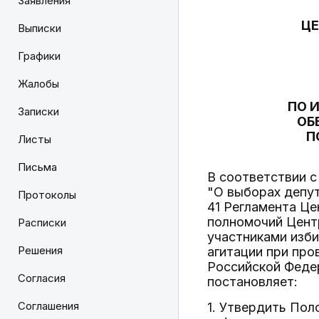
Заявления
ЦЕ
Выписки
Графики
Жалобы
ПО 
Записки
ОБ
П
Листы
Письма
В соответствии с 
"О выборах депу
Протоколы
41 Регламента Це
полномочий Цент
Расписки
участниками изб
Решения
агитации при пр
Российской Феде
Согласия
постановляет:
Соглашения
1. Утвердить По