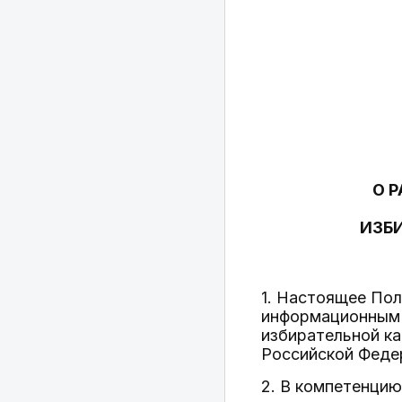
О 
ИЗБ
1. Настоящее По
информационным 
избирательной к
Российской Федер
2. В компетенцию