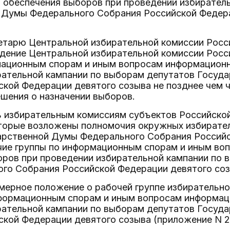
 обеспечения выборов при проведении избирател
 Думы Федерального Собрания Российской Федера
ретарю Центральной избирательной комиссии Росс
ждение Центральной избирательной комиссии Росс
мационным спорам и иным вопросам информационн
рательной кампании по выборам депутатов Госуд
кой Федерации девятого созыва не позднее чем ч
шения о назначении выборов.
ь избирательным комиссиям субъектов Российско
оторые возложены полномочия окружных избирате
арственной Думы Федерального Собрания Российс
чие группы по информационным спорам и иным во
оров при проведении избирательной кампании по 
го Собрания Российской Федерации девятого соз
мерное положение о рабочей группе избирательн
формационным спорам и иным вопросам информац
рательной кампании по выборам депутатов Госуд
кой Федерации девятого созыва (приложение N 2