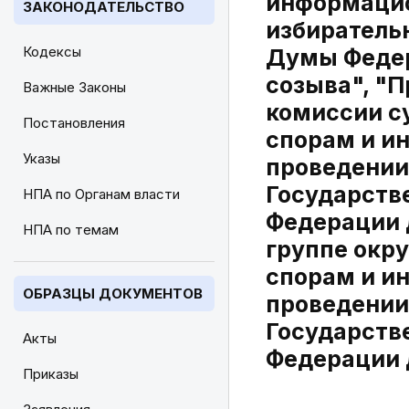
информацио
ЗАКОНОДАТЕЛЬСТВО
избиратель
Кодексы
Думы Федер
созыва", "
Важные Законы
комиссии с
Постановления
спорам и и
Указы
проведении
Государств
НПА по Органам власти
Федерации 
НПА по темам
группе окр
спорам и и
ОБРАЗЦЫ ДОКУМЕНТОВ
проведении
Государств
Акты
Федерации 
Приказы