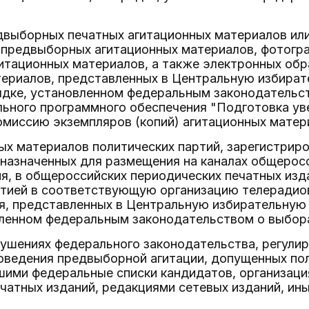
выборных печатных агитационных материалов или 
предвыборных агитационных материалов, фотогра
итационных материалов, а также электронных об
териалов, представленных в Центральную избира
дке, установленном федеральным законодательств
ьного программного обеспечения "Подготовка ув
миссию экземпляров (копий) агитационных матери
ых материалов политических партий, зарегистрир
назначенных для размещения на каналах общерос
, в общероссийских периодических печатных изда
ртией в соответствующую организацию телерадио
ия, представленных в Центральную избирательную
вленном федеральным законодательством о выбор
рушениях федерального законодательства, регул
роведения предвыборной агитации, допущенных по
шими федеральные списки кандидатов, организац
чатных изданий, редакциями сетевых изданий, ин