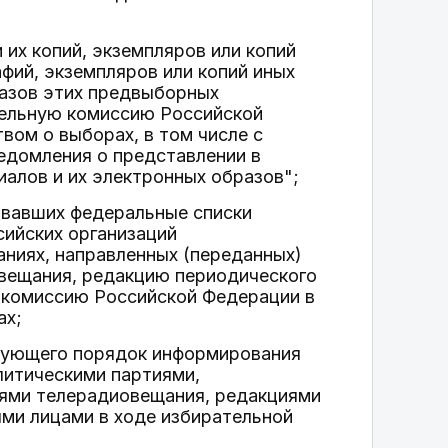
их копий, экземпляров или копий
фий, экземпляров или копий иных
разов этих предвыборных
тельную комиссию Российской
ом о выборах, в том числе с
едомления о представлении в
алов и их электронных образов";
овавших федеральные списки
сийских организаций
ниях, направленных (переданных)
вещания, редакцию периодического
 комиссию Российской Федерации в
ах;
ирующего порядок информирования
литическими партиями,
иями телерадиовещания, редакциями
ыми лицами в ходе избирательной