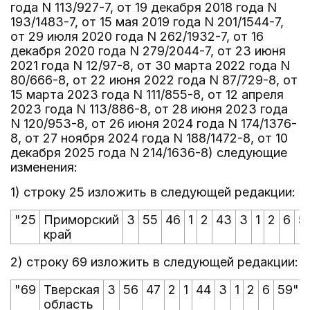
года N 113/927-7, от 19 декабря 2018 года N
193/1483-7, от 15 мая 2019 года N 201/1544-7,
от 29 июля 2020 года N 262/1932-7, от 16
декабря 2020 года N 279/2044-7, от 23 июня
2021 года N 12/97-8, от 30 марта 2022 года N
80/666-8, от 22 июня 2022 года N 87/729-8, от
15 марта 2023 года N 111/855-8, от 12 апреля
2023 года N 113/886-8, от 28 июня 2023 года
N 120/953-8, от 26 июня 2024 года N 174/1376-
8, от 27 ноября 2024 года N 188/1472-8, от 10
декабря 2025 года N 214/1636-8) следующие
изменения:
1) строку 25 изложить в следующей редакции:
"25
Приморский
3
55
46
1
2
43
3
1
2
6
5
край
2) строку 69 изложить в следующей редакции:
"69
Тверская
3
56
47
2
1
44
3
1
2
6
59";
область