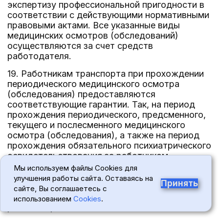
экспертизу профессиональной пригодности в
соответствии с действующими нормативными
правовыми актами. Все указанные виды
медицинских осмотров (обследований)
осуществляются за счет средств
работодателя.
19. Работникам транспорта при прохождении
периодического медицинского осмотра
(обследования) предоставляются
соответствующие гарантии. Так, на период
прохождения периодического, предсменного,
текущего и послесменного медицинского
осмотра (обследования), а также на период
прохождения обязательного психиатрического
освидетельствования за работником
сохраняется средний заработок, что
Мы используем файлы Cookies для
предусмотрено в ст. 185 ТК. Время
улучшения работы сайта. Оставаясь на
Принять
прохождения указанных медицинских
сайте, Вы соглашаетесь с
осмотров (обследований) включается в
использованием
Cookies
.
рабочее время.