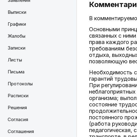
Заявления
Комментарий
Выписки
В комментируемо
Графики
Основными принц
связанных с ними
Жалобы
права каждого ра
Записки
требованиям безо
отдыха, выходных
Листы
позволяющую вест
Письма
Необходимость с
гарантий трудовы
Протоколы
При регулировани
неблагоприятных 
Расписки
организма; выпол
состояние трудос
Решения
продолжительност
постоянного прож
Согласия
(работа руководи
педагогическая, 
Соглашения
транспорте, в ре