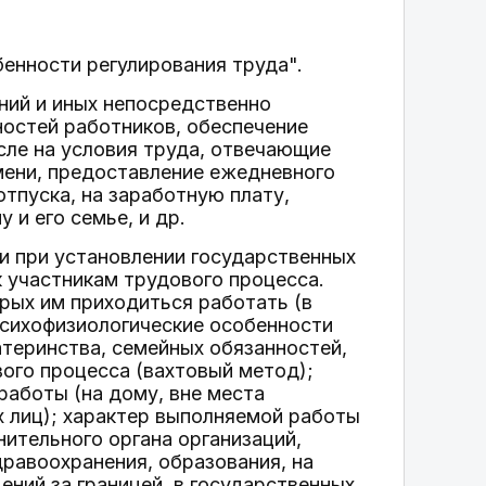
енности регулирования труда".
ний и иных непосредственно
ностей работников, обеспечение
сле на условия труда, отвечающие
емени, предоставление ежедневного
тпуска, на заработную плату,
и его семье, и др.
и при установлении государственных
к участникам трудового процесса.
рых им приходиться работать (в
психофизиологические особенности
теринства, семейных обязанностей,
вого процесса (вахтовый метод);
работы (на дому, вне места
х лиц); характер выполняемой работы
нительного органа организаций,
дравоохранения, образования, на
ений за границей, в государственных