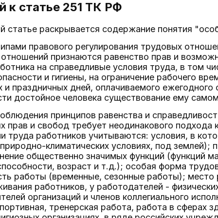
 к статье 251
ТК РФ
й статье раскрывается содержание понятия "особ
ипами правового регулирования трудовых отноше
 отношений признаются равенство прав и возмож
ботника на справедливые условия труда, в том чи
пасности и гигиены, на ограничение рабочего вр
 и праздничных дней, оплачиваемого ежегодного о
и достойное человека существование ему самому 
облюдения принципов равенства и справедливост
х прав и свобод требует неодинакового подхода 
и труда работников учитываются: условия, в кото
природно-климатических условиях, под землей); 
нение общественно значимых функций (функций ма
пособности, возраст и т.д.); особая форма трудо
ь работы (временные, сезонные работы); место 
ивания работников, у работодателей - физически
телей организаций и членов коллегиального испол
спортивная, тренерская работа, работа в сферах з
лигиозных организациях, в ряде российских учрежд