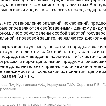
осударственных компаниях, в организациях Вооруж
 выполнения задач, поставленных перед федераль
, что установление различий, исключений, предпо
орые определяются свойственными данному виду 
оном, либо обусловлены особой заботой государс
льной и правовой защите, не являются дискриминац
лирования труда могут касаться порядка заключ
 труда и отдыха, заработной платы, гарантий и ко
 посредством введения норм-изъятий, частично 
вопросам, и норм-дополнений, предусматривающих
ние дополнительных правил. Наличие значительног
в зависимости от оснований их принятия, дало во
раздел (XII) ТК.
ова Л.А, Нуртдинова А.Ф., Коршунова Т.Ю., Серегина Л.В., Га
 Орловский
овому кодексу Российской Федерации (постатейный)
. и перераб. М.: КОНТРАКТ, ИНФРА-М, 2014