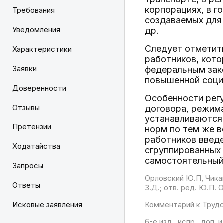
корпорациях, в г
Требования
создаваемых для
Уведомления
др.
Следует отметить
Характеристики
работников, кот
Заявки
федеральным зак
повышенной социа
Доверенности
Особенности регу
Отзывы
договора, режима
устанавливаются
Претензии
норм по тем же 
работников введе
Ходатайства
сгруппированных 
самостоятельный 
Запросы
Орловский Ю.П, Чикан
Ответы
З.Д.; отв. ред. Ю.П.
Исковые заявления
Комментарий к Труд
6-е изд., испр., доп