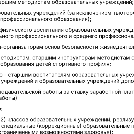
таршим методистам образовательных учреждений;
овательных учреждений (за исключением тьюторо
 профессионального образования);
 физического воспитания образовательных учреж
ьного профессионального и среднего профессиона
м-организаторам основ безопасности жизнедеятел
методистам, старшим инструкторам-методистам 
образования детей спортивного профиля;
лю - старшим воспитателям образовательных учр
 учреждений и образовательных учреждений допол
подавательской работы за ставку заработной пла
аботы):
:
1 (12) классов образовательных учреждений, реал
. специальные (коррекционные) образовательные
 ограниченными возможностями здоровья);