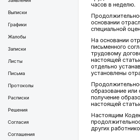
Заявления
часов в неделю.
Выписки
Продолжительнос
основании отрасл
Графики
специальной оцен
Жалобы
На основании отр
письменного согл
Записки
трудовому догово
настоящей статьи
Листы
отдельно устанав
установлены отр
Письма
Продолжительнос
Протоколы
образование или 
получение образо
Расписки
настоящей статьи
Решения
Настоящим Кодек
продолжительност
Согласия
других работнико
Соглашения