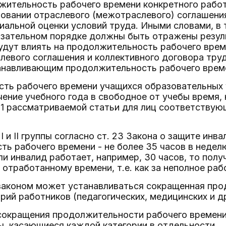
жительность рабочего времени конкретного рабо
овании отраслевого (межотраслевого) соглашения
иальной оценки условий труда. Иными словами, в
язательном порядке должны быть отражены резул
удут влиять на продолжительность рабочего врем
левого соглашения и коллективного договора тр
анавливающим продолжительность рабочего врем
ть рабочего времени учащихся образовательных у
ение учебного года в свободное от учебы время,
 1 рассматриваемой статьи для лиц соответствующе
 I и II группы согласно ст. 23 Закона о защите ин
ь рабочего времени - не более 35 часов в недел
ли инвалид работает, например, 30 часов, то пол
отработанному времени, т.е. как за неполное раб
законом может устанавливаться сокращенная про
рий работников (педагогических, медицинских и др
сокращения продолжительности рабочего времени 
, касающиеся каждой категории в отдельности.