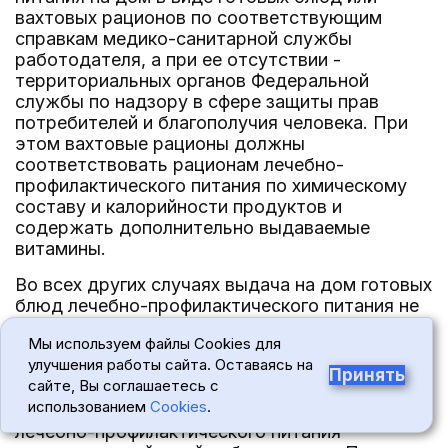
вахтовых рационов по соответствующим
справкам медико-санитарной службы
работодателя, а при ее отсутствии -
территориальных органов Федеральной
службы по надзору в сфере защиты прав
потребителей и благополучия человека. При
этом вахтовые рационы должны
соответствовать рационам лечебно-
профилактического питания по химическому
составу и калорийности продуктов и
содержать дополнительно выдаваемые
витамины.
Во всех других случаях выдача на дом готовых
блюд лечебно-профилактического питания не
разрешается. Не допускается выдача такого
Мы используем файлы Cookies для
питания за прошлое время, а также выплата
улучшения работы сайта. Оставаясь на
денежных компенсаций за неполученное
Принять
сайте, Вы соглашаетесь с
своевременно лечебно-профилактическое
использованием
Cookies
.
питание, за исключением случаев неполучения
лечебно-профилактического питания