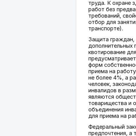
труда. К охране 
работ без предв
требований, сво
отбор для заняти
транспорте).
Защита граждан, 
дополнительных 
квотирование для
предусматривает
форм собственнос
приема на работу
не более 4%, а р
человек, законод
инвалидов в раз
являются обществ
товарищества и о
объединения инв
для приема на ра
Федеральный зако
предпочтения, а 