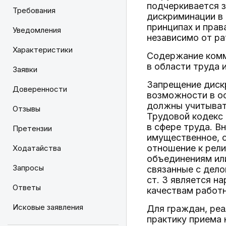
подчеркивается 
Требования
дискриминации в 
принципах и прав
Уведомления
независимо от р
Характеристики
Содержание комм
в области труда 
Заявки
Запрещение дискр
Доверенности
возможности в ос
должны учитывать
Отзывы
Трудовой кодекс
в сфере труда. В
Претензии
имущественное, с
отношение к рел
Ходатайства
объединениям или
Запросы
связанные с дело
ст. 3 является н
Ответы
качествам работн
Исковые заявления
Для граждан, реа
практику приема 