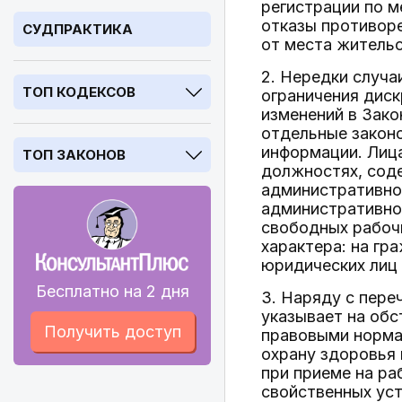
регистрации по м
отказы противор
СУДПРАКТИКА
от места жительс
2. Нередки случа
ТОП КОДЕКСОВ
ограничения диск
изменений в Зако
отдельные закон
информации. Лиц
ТОП ЗАКОНОВ
должностях, сод
административно
административно
свободных рабоч
характера: на гра
юридических лиц -
Бесплатно на 2 дня
3. Наряду с пере
указывает на об
Получить доступ
правовыми нормам
охрану здоровья 
при приеме на ра
свойственных ус