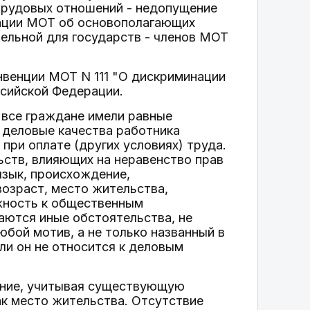
трудовых отношений - недопущение
рации МОТ об основополагающих
тельной для государств - членов МОТ
венции МОТ N 111 "О дискриминации
ссийской Федерации.
 все граждане имели равные
 деловые качества работника
при оплате (других условиях) труда.
ств, влияющих на неравенство прав
язык, происхождение,
озраст, место жительства,
жность к общественным
аются иные обстоятельства, не
юбой мотив, а не только названный в
ли он не относится к деловым
чение, учитывая существующую
как место жительства. Отсутствие