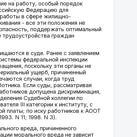
ие на работу, особый порядок
оссийскую Федерацию для
 работы в сфере жилищно-
ивания - все эти положения не
зопасность, поддержать оптимальный
е трудоустройства граждан
ищаются в суде. Ранее с заявлением
системы федеральной инспекции
ращения, поскольку эти органы не
ериальный ущерб, причиненный
чаются случаи, когда труд
ботника. Если суды, рассматривая
работников допущена дискриминация,
еделения Судебной коллегии по
теля III категории к институту, с
ой платы; по иску работников к АООТ
93. N 11; 1998. N 3).
льного вреда, причиненного
ации морального вреда не зависит