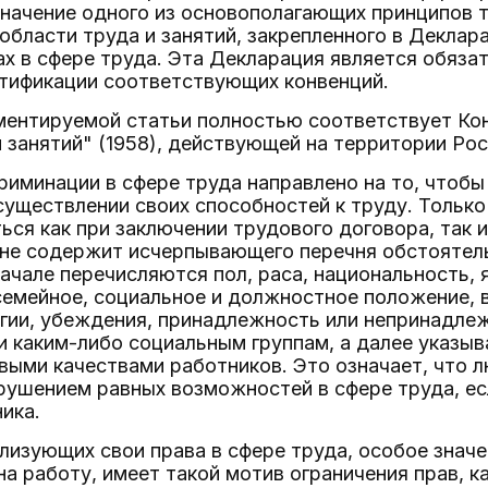
значение одного из основополагающих принципов 
области труда и занятий, закрепленного в Декла
ах в сфере труда. Эта Декларация является обяза
атификации соответствующих конвенций.
ентируемой статьи полностью соответствует Кон
и занятий" (1958), действующей на территории Ро
иминации в сфере труда направлено на то, чтобы
уществлении своих способностей к труду. Только
ся как при заключении трудового договора, так и 
 не содержит исчерпывающего перечня обстоятель
начале перечисляются пол, раса, национальность, 
емейное, социальное и должностное положение, в
игии, убеждения, принадлежность или непринадле
 каким-либо социальным группам, а далее указыв
выми качествами работников. Это означает, что л
арушением равных возможностей в сфере труда, ес
ика.
лизующих свои права в сфере труда, особое зна
на работу, имеет такой мотив ограничения прав, 