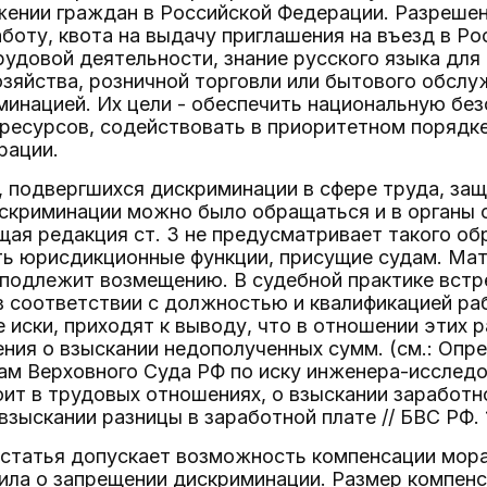
жении граждан в Российской Федерации. Разрешен
боту, квота на выдачу приглашения на въезд в Р
удовой деятельности, знание русского языка для
зяйства, розничной торговли или бытового обслуж
минацией. Их цели - обеспечить национальную бе
 ресурсов, содействовать в приоритетном порядк
рации.
, подвергшихся дискриминации в сфере труда, защ
искриминации можно было обращаться и в органы 
ая редакция ст. 3 не предусматривает такого об
ь юрисдикционные функции, присущие судам. Мат
подлежит возмещению. В судебной практике встре
в соответствии с должностью и квалификацией ра
иски, приходят к выводу, что в отношении этих 
ния о взыскании недополученных сумм. (см.: Опр
м Верховного Суда РФ по иску инженера-исследова
ит в трудовых отношениях, о взыскании заработн
взыскании разницы в заработной плате // БВС РФ. 19
статья допускает возможность компенсации мора
ла о запрещении дискриминации. Размер компенс