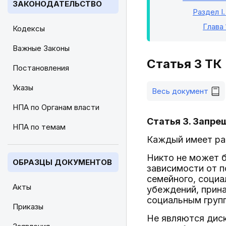
ЗАКОНОДАТЕЛЬСТВО
Раздел I
Глава 
Кодексы
Важные Законы
Статья 3 ТК
Постановления
Указы
Весь документ
НПА по Органам власти
Статья 3. Запре
НПА по темам
Каждый имеет ра
Никто не может б
ОБРАЗЦЫ ДОКУМЕНТОВ
зависимости от п
семейного, социа
Акты
убеждений, прин
социальным групп
Приказы
Не являются диск