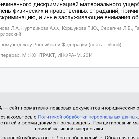
ричиненного дискриминацией материального ущерб
ень физических и нравственных страданий, причи
скриминацию, и иные заслуживающие внимания об
ова Л.А, Нуртдинова А.Ф., Коршунова Т.Ю., Серегина Л.В., Га
 Орловский
овому кодексу Российской Федерации (постатейный)
. и перераб. М.: КОНТРАКТ, ИНФРА-М, 2014
А
— сайт нормативно-правовых документов и юридических о
 ознакомьтесь с
Политикой обработки персональных данных
ы статей и формы документов защищены. При цитировании ма
прямой активной гиперссылки.
Правовой рубрикатор
Лента обновлений
Обратная связ