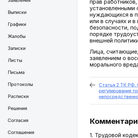
Заявления
прав работников
установленными ф
Выписки
нуждающихся в п
или в случаях и 
Графики
безопасности, п
порядке трудоуст
Жалобы
внешней политики
Записки
Лица, считающие,
заявлением о вос
Листы
морального вред
Письма
Протоколы
Статья 2 ТК РФ.
регулирования т
Расписки
непосредственно
Решения
Комментарий
Согласия
Соглашения
1. Трудовой коде