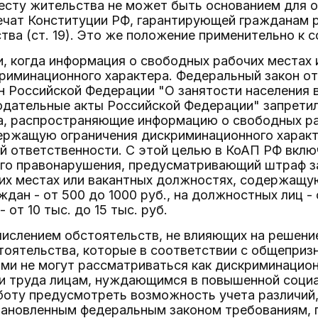
есту жительства не может быть основанием для от
ечат Конституции РФ, гарантирующей гражданам р
тва (ст. 19). Это же положение применительно к с
и, когда информация о свободных рабочих местах
риминационного характера. Федеральный закон от 
н Российской Федерации "О занятости населения 
одательные акты Российской Федерации" запретил
а, распространяющие информацию о свободных ра
ержащую ограничения дискриминационного характ
й ответственности. С этой целью в КоАП РФ вклю
го правонарушения, предусматривающий штраф з
их местах или вакантных должностях, содержащу
ждан - от 500 до 1000 руб., на должностных лиц - 
 от 10 тыс. до 15 тыс. руб.
числением обстоятельств, не влияющих на решение
стоятельства, которые в соответствии с общепр
и не могут рассматриваться как дискриминационн
и труда лицам, нуждающимся в повышенной социа
боту предусмотреть возможность учета различий,
тановленным федеральным законом требованиям, 