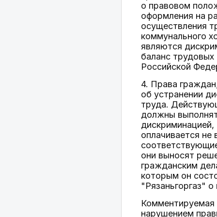
о правовом поло
оформления на ра
осуществления тр
коммунального хо
являются дискри
баланс трудовых
Российской Феде
4. Права граждан
об устранении д
труда. Действующ
должны выполнят
дискриминацией, 
оплачивается не 
соответствующие 
они выносят реше
гражданским дела
которым он состо
"Рязаньгоргаз" о 
Комментируемая 
нарушением прави