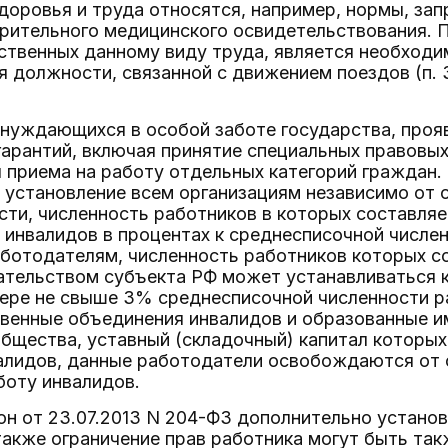
здоровья и труда относятся, например, нормы, з
арительного медицинского освидетельствования.
йственных данному виду труда, является необход
я должности, связанной с движением поездов (п.
нуждающихся в особой заботе государства, проя
гарантий, включая принятие специальных правовы
 приема на работу отдельных категорий граждан. 
 установление всем организациям независимо от 
ти, численность работников в которых составляет
 инвалидов в процентах к среднесписочной числен
аботодателям, численность работников которых со
ательством субъекта РФ может устанавливаться к
мере не свыше 3% среднесписочной численности р
енные объединения инвалидов и образованные ими
бщества, уставный (складочный) капитал которых
алидов, данные работодатели освобождаются от 
боту инвалидов.
н от 23.07.2013 N 204-ФЗ дополнительно установи
также ограничение прав работника могут быть та