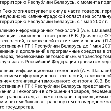
территорию Республики Беларусь, с момента под
то Технология вступает в силу в части товаров, 
ледующих из Калининградской области на остальн
территорию Республики Беларусь, с 1 мая 2007 г.
влению информационных технологий (А.Е. Шашаев)
изации таможенного контроля (В.В. Дьяченко) ФТ
ехнологий, таможенной статистики и анализа (Л.
остеневич) ГТК Республики Беларусь до 1 мая 2007
енений и дополнений в программные средства в о
оварах, перевозимых автомобильным транспортом
ьную часть Российской Федерации транзитом чер
влению информационных технологий (А.Е. Шашаев)
влением информационных технологий, таможенной 
ением организации таможенного контроля (С.В. Б
Костеневич) ГТК Республики Беларусь представит
жения и Технологии в отношении товаров, переме
 транспортом, а также товаров, перемещаемых в
 и автомобильным транспортом на очередное за
го государства.