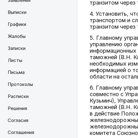
Заявления
транзитом через 
Выписки
4. Установить, ч
транспортом и с
Графики
транзитом через 
Жалобы
5. Главному упра
управлению орган
Записки
информационных т
таможней (В.Н. К
Листы
необходимых изм
информацией о т
Письма
области на остал
Протоколы
6. Главному упра
совместно с Упра
Расписки
Кузьмич), Управл
таможней (В.Н. 
Решения
в действие Поло
железнодорожным
Согласия
железнодорожным
Соглашения
комитета Союзно