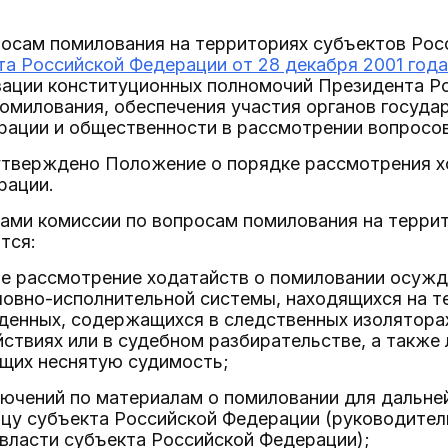
росам помилования на территориях субъектов Ро
а Российской Федерации от 28 декабря 2001 года
зации конституционных полномочий Президента Р
милования, обеспечения участия органов госуда
ации и общественности в рассмотрении вопросов
утверждено Положение о порядке рассмотрения х
рации.
ами комиссии по вопросам помилования на терри
тся:
ое рассмотрение ходатайств о помиловании осужд
ловно-исполнительной системы, находящихся на т
енных, содержащихся в следственных изоляторах
ствиях или в судебном разбирательстве, а также
ющих неснятую судимость;
ключений по материалам о помиловании для дальн
цу субъекта Российской Федерации (руководител
власти субъекта Российской Федерации);