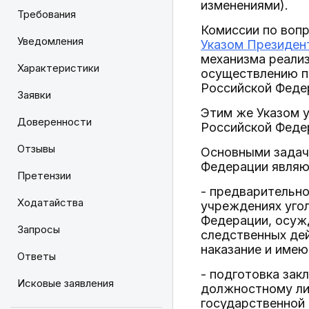
изменениями).
Требования
Комиссии по воп
Уведомления
Указом Президент
механизма реали
Характеристики
осуществлению по
Российской Федер
Заявки
Этим же Указом 
Доверенности
Российской Феде
Отзывы
Основными задач
Федерации являю
Претензии
- предварительн
Ходатайства
учреждениях уго
Федерации, осужд
Запросы
следственных дей
наказание и име
Ответы
- подготовка за
Исковые заявления
должностному ли
государственной 