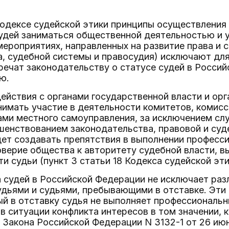
одексе судейской этики принципы осуществления
удей заниматься общественной деятельностью и 
мероприятиях, направленных на развитие права и
, судебной системы и правосудия) исключают для
ечат законодательству о статусе судей в Россий
ю.
ействия с органами государственной власти и ор
имать участие в деятельности комитетов, комис
ами местного самоуправления, за исключением слу
шенствованием законодательства, правовой и суде
ет создавать препятствия в выполнении професс
верие общества к авторитету судебной власти, в
и судьи (пункт 3 статьи 18 Кодекса судейской эти
 судей в Российской Федерации не исключает раз
дьями и судьями, пребывающими в отставке. Эти
ый в отставку судья не выполняет профессиональн
в ситуации конфликта интересов в том значении, 
3 Закона Российской Федерации N 3132-1 от 26 ию