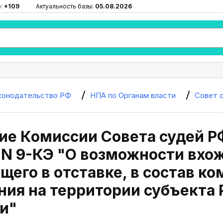
ю:
+109
Актуальность базы:
05.08.2026
конодательство РФ
НПА по Органам власти
Совет 
е Комиссии Совета судей РФ
0 N 9-КЭ "О возможности вхо
его в отставке, в состав ко
ия на территории субъекта 
и"