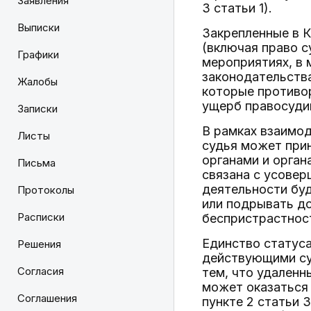
Заявления
3 статьи 1).
Выписки
Закрепленные в К
(включая право с
Графики
мероприятиях, в 
законодательства
Жалобы
которые противор
ущерб правосуди
Записки
В рамках взаимод
Листы
судья может прин
органами и орган
Письма
связана с усовер
деятельности буд
Протоколы
или подрывать до
Расписки
беспристрастност
Единство статуса
Решения
действующими су
Согласия
тем, что удаленн
может оказаться 
Соглашения
пункте 2 статьи 