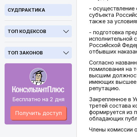
- осуществление
СУДПРАКТИКА
субъекта Россий
также за услови
ТОП КОДЕКСОВ
- подготовка пре
исполнительной с
Российской Федер
отбывших наказа
ТОП ЗАКОНОВ
Согласно назван
помилования на 
высшим должност
имеющих высшее 
репутацию.
Бесплатно на 2 дня
Закрепленное в У
третей состава 
формируется из п
Получить доступ
обладающих публ
Члены комиссии 