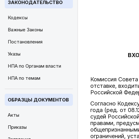
ЗАКОНОДАТЕЛЬСТВО
Кодексы
Важные Законы
Постановления
Указы
ВХО
НПА по Органам власти
НПА по темам
Комиссия Совета
отставке, входит
Российской Феде
ОБРАЗЦЫ ДОКУМЕНТОВ
Согласно Кодексу
года (ред. от 08.
Акты
судей Российской
правами, преду
Приказы
общепризнанными
ограничений, уст