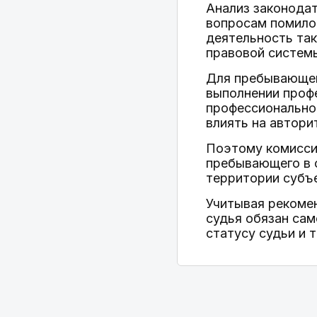
Анализ законодат
вопросам помило
деятельность так
правовой систем
Для пребывающего
выполнении профе
профессиональной
влиять на автори
Поэтому комиссия
пребывающего в о
территории субъ
Учитывая рекомен
судья обязан са
статусу судьи и 