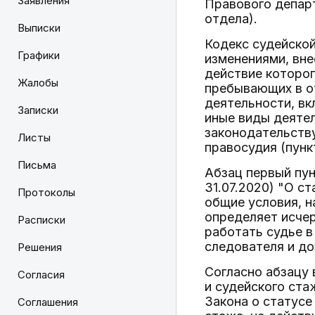
Заявления
Правового депар
отдела).
Выписки
Кодекс судейской
Графики
изменениями, вне
действие которог
Жалобы
пребывающих в о
деятельности, в
Записки
иные виды деятел
законодательству
Листы
правосудия (пункт
Письма
Абзац первый пун
31.07.2020) "О с
Протоколы
общие условия, н
определяет исчер
Расписки
работать судье в
следователя и до
Решения
Согласно абзацу 
Согласия
и судейского ста
Закона о статусе 
Соглашения