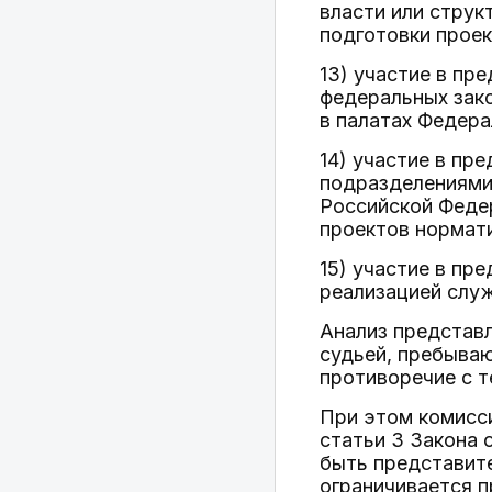
власти или струк
подготовки проек
13) участие в пр
федеральных зак
в палатах Федер
14) участие в пр
подразделениями
Российской Федер
проектов нормат
15) участие в пр
реализацией служ
Анализ представл
судьей, пребыва
противоречие с т
При этом комисси
статьи 3 Закона 
быть представите
ограничивается п