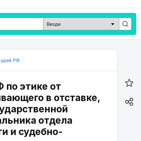
судей РФ
 по этике от
ывающего в отставке,
сударственной
альника отдела
и и судебно-