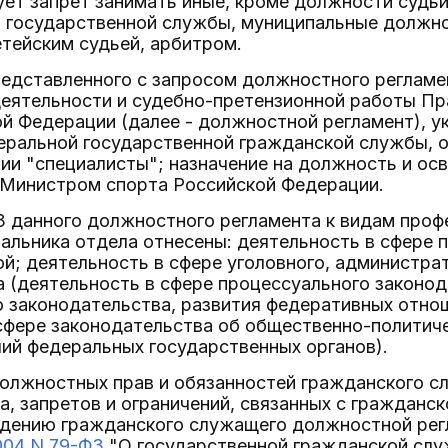
ует запрет занимать иные, кроме должности судьи
 государственной службы, муниципальные должн
тейским судьей, арбитром.
редставленного с запросом должностного регламе
еятельности и судебно-претензионной работы Пр
й Федерации (далее - должностной регламент), у
ральной государственной гражданской службы, о
рии "специалисты"; назначение на должность и о
Министром спорта Российской Федерации.
 3 данного должностного регламента к видам про
альника отдела отнесены: деятельность в сфере 
й; деятельность в сфере уголовного, администра
 (деятельность в сфере процессуального законод
о законодательства, развития федеративных отно
сфере законодательства об общественно-политиче
ий федеральных государственных органов).
должностных прав и обязанностей гражданского 
а, запретов и ограничений, связанных с гражданск
дению гражданского служащего должностной рег
2004 N 79-ФЗ
"О государственной гражданской слу