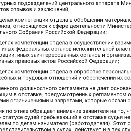
турных подразделений центрального аппарата Мин
тов отзывов и заключений;
еделах компетенции отдела в обобщении материал
онов, относящихся к сфере деятельности Министе
ального Собрания Российской Федерации;
еделах компетенции отдела в осуществлении взаи
 иных федеральных органов исполнительной власт
ации, иных заинтересованных органов и организа
ивных правовых актов Российской Федерации;
еделах компетенции отдела в обработке персональ
ебных и трудовых отношений и обеспечении их со
енного должностного регламента не дает основан
ющим в отставке, предусмотренных регламентом о
еми ограничениями и запретами, которые обязан с
я по этике обращает внимание заявителя на то, чт
о статусе судей пребывающий в отставке судья не
лем по делам нанимателя (работодателя). Этот 
редставительством в судах; действует и в тех слу