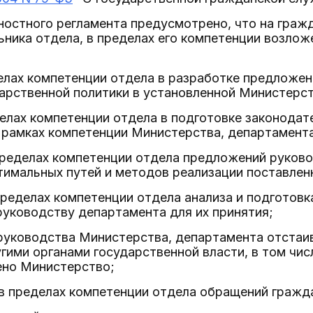
ностного регламента предусмотрено, что на гра
ьника отдела, в пределах его компетенции возл
делах компетенции отдела в разработке предложе
арственной политики в установленной Министерст
делах компетенции отдела в подготовке законодат
 рамках компетенции Министерства, департамента,
пределах компетенции отдела предложений руков
тимальных путей и методов реализации поставлен
пределах компетенции отдела анализа и подготовк
уководству департамента для их принятия;
 руководства Министерства, департамента отстаи
гими органами государственной власти, в том числ
ено Министерство;
в пределах компетенции отдела обращений гражда