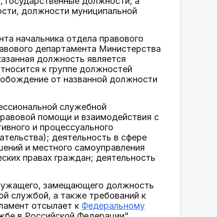
, государственные должности, а
ости, должности муниципальной
нта начальника отдела правового
авового департамента Министерства
казанная должность является
тносится к группе должностей
свобождение от названной должности
фессиональной служебной
правовой помощи и взаимодействия с
тивного и процессуального
ательства); деятельность в сфере
шений и местного самоуправления
ских правах граждан; деятельность
служащего, замещающего должность
ой службой, а также требований к
ламент отсылает к
Федеральному
жбе в Российской Федерации".