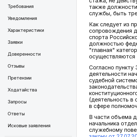
стажа, не действ
Требования
также должности
службы, быть тре
Уведомления
Как следует из п
Характеристики
сопровождения д
спорта Российско
Заявки
должностью феде
"главная" катего
Доверенности
осуществляются 
Отзывы
Согласно пункту
деятельности нач
Претензии
судебной системо
законодательства
Ходатайства
конституционног
(деятельность в 
Запросы
в сфере полномоч
Ответы
В части объема 
начальника отдел
Исковые заявления
служебному пове
закону от 27.07.