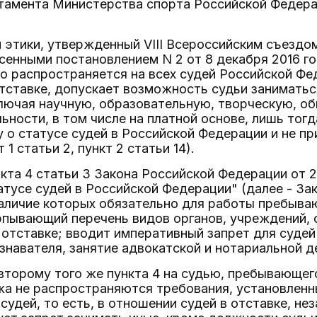
тамента Министерства спорта Российской Федерац
 этики, утвержденный VIII Всероссийским съездом 
сенными постановлением N 2 от 8 декабря 2016 го
о распространяется на всех судей Российской Фед
тставке, допускает возможность судьи занимать
ключая научную, образовательную, творческую, о
ьности, в том числе на платной основе, лишь тогд
 о статусе судей в Российской Федерации и не п
 1 статьи 2, пункт 2 статьи 14).
кта 4 статьи 3 Закона Российской Федерации от 26
татусе судей в Российской Федерации" (далее - За
аличие которых обязательно для работы пребываю
пывающий перечень видов органов, учреждений, 
 отставке; вводит императивный запрет для судей
знавателя, занятие адвокатской и нотариальной 
второму того же пункта 4 на судью, пребывающего
жа не распространяются требования, установленны
судей, то есть, в отношении судей в отставке, не