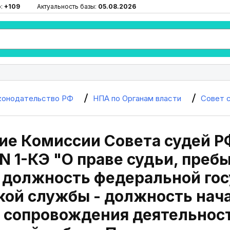
ю:
+109
Актуальность базы:
05.08.2026
конодательство РФ
НПА по Органам власти
Совет 
е Комиссии Совета судей РФ
1 N 1-КЭ "О праве судьи, преб
 должность федеральной го
ой службы - должность нач
 сопровождения деятельност