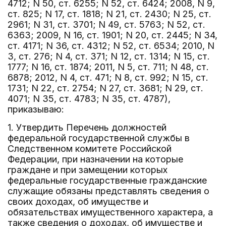
4712; N 50, ст. 6255; N 52, ст. 6424; 2008, N 9,
ст. 825; N 17, ст. 1818; N 21, ст. 2430; N 25, ст.
2961; N 31, ст. 3701; N 49, ст. 5763; N 52, ст.
6363; 2009, N 16, ст. 1901; N 20, ст. 2445; N 34,
ст. 4171; N 36, ст. 4312; N 52, ст. 6534; 2010, N
3, ст. 276; N 4, ст. 371; N 12, ст. 1314; N 15, ст.
1777; N 16, ст. 1874; 2011, N 5, ст. 711; N 48, ст.
6878; 2012, N 4, ст. 471; N 8, ст. 992; N 15, ст.
1731; N 22, ст. 2754; N 27, ст. 3681; N 29, ст.
4071; N 35, ст. 4783; N 35, ст. 4787),
приказываю:
1. Утвердить Перечень должностей
федеральной государственной службы в
Следственном комитете Российской
Федерации, при назначении на которые
граждане и при замещении которых
федеральные государственные гражданские
служащие обязаны представлять сведения о
своих доходах, об имуществе и
обязательствах имущественного характера, а
также сведения о доходах, об имуществе и