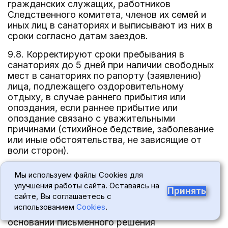
гражданских служащих, работников
Следственного комитета, членов их семей и
иных лиц в санаториях и выписывают из них в
сроки согласно датам заездов.
9.8. Корректируют сроки пребывания в
санаториях до 5 дней при наличии свободных
мест в санаториях по рапорту (заявлению)
лица, подлежащего оздоровительному
отдыху, в случае раннего прибытия или
опоздания, если раннее прибытие или
опоздание связано с уважительными
причинами (стихийное бедствие, заболевание
или иные обстоятельства, не зависящие от
воли сторон).
Продление периода нахождения в санаториях
Мы используем файлы Cookies для
лиц, указанных в пункте 2 Порядка,
улучшения работы сайта. Оставаясь на
осуществляется при наличии свободных мест
Принять
сайте, Вы соглашаетесь с
в санаториях по рапорту (заявлению) лица,
использованием
Cookies
.
подлежащего оздоровительному отдыху, на
основании письменного решения