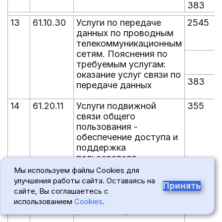
383
13
61.10.30
Услуги по передаче
2545
данных по проводным
телекоммуникационным
сетям. Пояснения по
требуемым услугам:
оказание услуг связи по
383
передаче данных
14
61.20.11
Услуги подвижной
355
связи общего
пользования -
обеспечение доступа и
поддержка
пользователя.
Пояснения по
Мы используем файлы Cookies для
2553
требуемым услугам:
улучшения работы сайта. Оставаясь на
Принять
оказание услуг/месяц
сайте, Вы соглашаетесь с
подвижной
использованием
Cookies
.
радиотелефонной связи