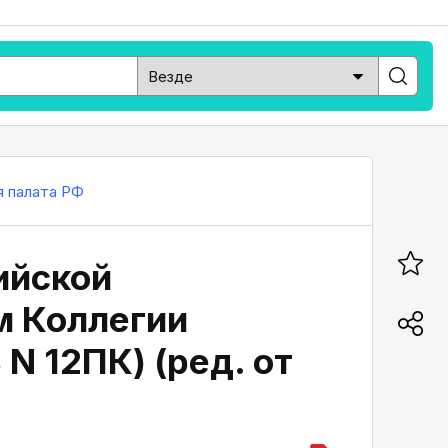
я палата РФ
ийской
м Коллегии
N 12ПК) (ред. от