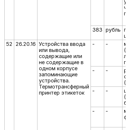
ус
чт
па
383
рубль
пр
це
52
26.20.16
Устройства ввода
-
-
ме
или вывода,
(с
содержащие или
ла
не содержащие в
пр
одном корпусе
-
-
р
запоминающие
ск
устройства.
(д
Термотрансферный
-
-
цв
принтер этикеток
(ц
бе
-
-
м
ф