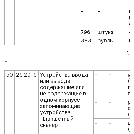
-
-
п
п
о
796
штука
-
383
рубль
п
";
"
50
26.20.16
Устройства ввода
-
-
ме
или вывода,
(с
содержащие или
ла
не содержащие в
пр
одном корпусе
-
-
р
запоминающие
ск
устройства.
(д
Планшетный
-
-
цв
сканер
(ц