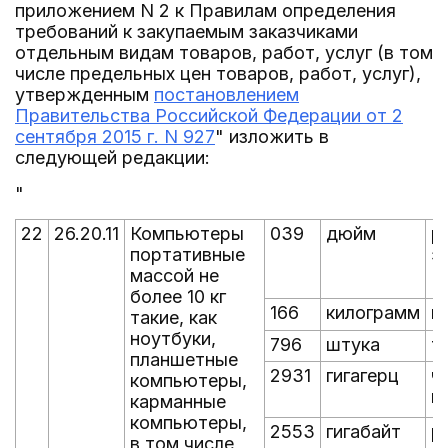
приложением N 2 к Правилам определения
требований к закупаемым заказчиками
отдельным видам товаров, работ, услуг (в том
числе предельных цен товаров, работ, услуг),
утвержденным
постановлением
Правительства Российской Федерации от 2
сентября 2015 г. N 927
" изложить в
следующей редакции:
"
22
26.20.11
Компьютеры
039
дюйм
р
портативные
э
массой не
более 10 кг
166
килограмм
в
такие, как
ноутбуки,
796
штука
т
планшетные
2931
гигагерц
ч
компьютеры,
п
карманные
компьютеры,
2553
гигабайт
р
в том числе