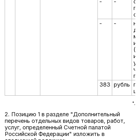
-
-
ск
пе
ск
-
-
на
до
мо
ин
(с
ин
ус
чт
па
383
рубль
пр
це
".
2. Позицию 1 в разделе "Дополнительный
перечень отдельных видов товаров, работ,
услуг, определенный Счетной палатой
Российской Федерации" изложить в