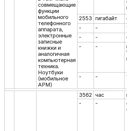
о
совмещающие
п
функции
мобильного
2553
гигабайт
о
телефонного
-
-
т
аппарата,
электронные
-
-
о
записные
-
-
н
книжки и
Wi
аналогичная
п
компьютерная
(
техника.
Ноутбуки
-
-
т
(мобильное
АРМ)
3562
час
в
-
-
о
с