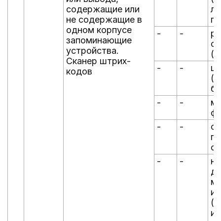
содержащие или
ла
не содержащие в
пр
одном корпусе
-
-
р
запоминающие
ск
устройства.
(д
Сканер штрих-
-
-
цв
кодов
(ц
бе
-
-
м
ф
-
-
ск
пе
ск
-
-
на
до
мо
ин
(с
ин