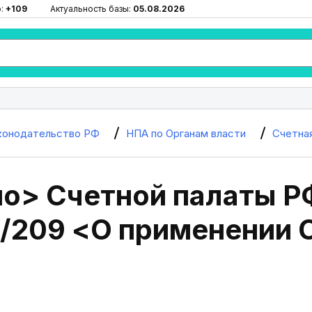
ю:
+109
Актуальность базы:
05.08.2026
конодательство РФ
НПА по Органам власти
Счетна
о> Счетной палаты РФ
Л/209 <О применении 