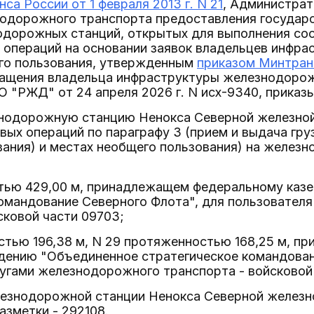
са России от 1 февраля 2013 г. N 21
, Администра
нодорожного транспорта предоставления государс
одорожных станций, открытых для выполнения со
 операций на основании заявок владельцев инфр
го пользования, утвержденным
приказом Минтранс
ращения владельца инфраструктуры железнодоро
О "РЖД" от 24 апреля 2026 г. N исх-9340, приказ
знодорожную станцию Ненокса Северной железной
вых операций по параграфу 3 (прием и выдача гру
вания) и местах необщего пользования) на желез
тью 429,00 м, принадлежащем федеральному каз
командование Северного Флота", для пользовател
сковой части 09703;
стью 196,38 м, N 29 протяженностью 168,25 м, п
дению "Объединенное стратегическое командован
угами железнодорожного транспорта - войсковой
лезнодорожной станции Ненокса Северной железн
азметки - 292108.