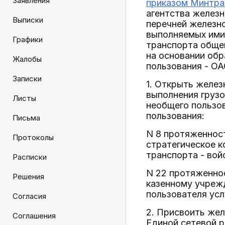
Заявления
приказом Минтран
агентства желез
Выписки
перечней железн
выполняемых ими
Графики
транспорта обще
на основании об
Жалобы
пользования - ОА
Записки
1. Открыть желе
выполнения грузо
Листы
необщего пользо
пользования:
Письма
N 8 протяженнос
Протоколы
стратегическое 
транспорта - вой
Расписки
N 22 протяженно
Решения
казенному учреж
пользователя усл
Согласия
2. Присвоить же
Соглашения
Единой сетевой р