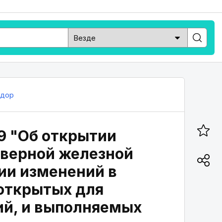
дор
9 "Об открытии
еверной железной
ии изменений в
открытых для
ий, и выполняемых