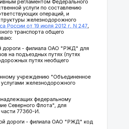
тивным регламентом Федерального
твенной услуги по составлению
ответствующих операций, и
аструктуры железнодорожного
а России от 19 июля 2012 г. N 247
,
жного транспорта общего
ываю:
 дороги - филиала ОАО "РЖД" для
зов на подъездных путях (путях
нодорожных путях необщего
енному учреждению "Объединенное
я услугами железнодорожного
ринадлежащих федеральному
ие Северного Флота", для
 части 77360-И.
ой дороги - филиала ОАО "РЖД" код