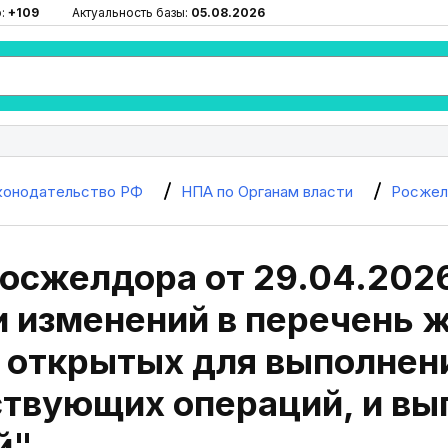
ю:
+109
Актуальность базы:
05.08.2026
конодательство РФ
НПА по Органам власти
Росжел
осжелдора от 29.04.2026
и изменений в перечень
, открытых для выполнен
ствующих операций, и в
й"