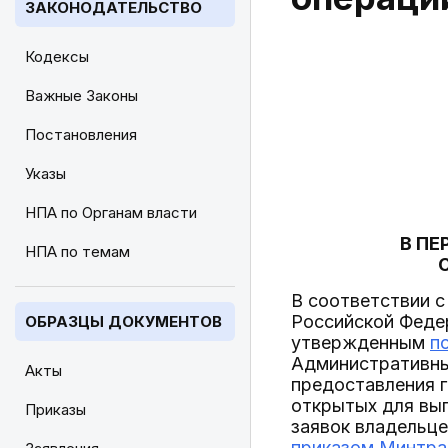
ЗАКОНОДАТЕЛЬСТВО
Кодексы
Важные Законы
Постановления
Указы
НПА по Органам власти
В П
НПА по темам
В соответствии 
Российской Феде
ОБРАЗЦЫ ДОКУМЕНТОВ
утвержденным
п
Административны
Акты
предоставления 
открытых для вы
Приказы
заявок владельц
приказом Минтран