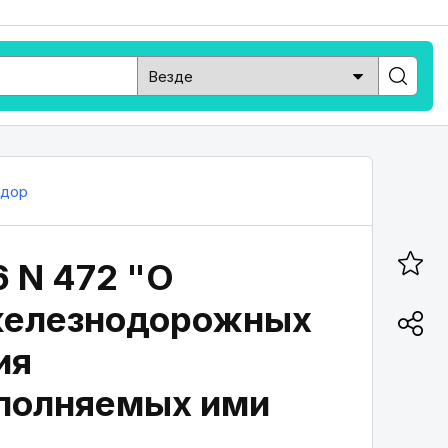
дор
 N 472 "О
 железнодорожных
ия
ыполняемых ими