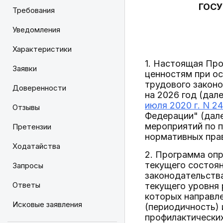
ГОСУ
Требования
Уведомления
Характеристики
1. Настоящая Пр
Заявки
ценностям при о
трудового законо
Доверенности
на 2026 год (дал
июля 2020 г. N 2
Отзывы
Федерации" (дале
мероприятий по п
Претензии
нормативных пра
Ходатайства
2. Программа опр
текущего состоян
Запросы
законодательства
Ответы
текущего уровня 
которых направле
Исковые заявления
(периодичность) 
профилактически