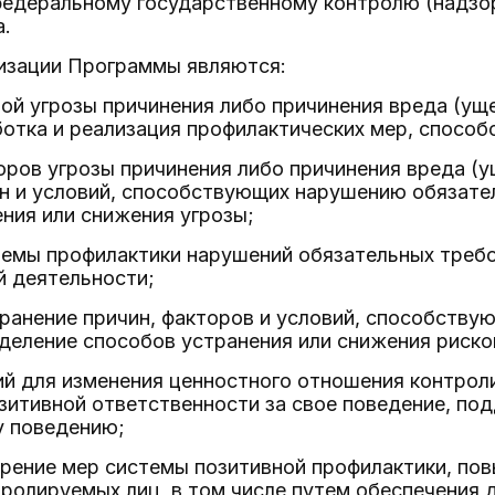
федеральному государственному контролю (надзо
а.
лизации Программы являются:
ой угрозы причинения либо причинения вреда (у
отка и реализация профилактических мер, спосо
оров угрозы причинения либо причинения вреда (
ин и условий, способствующих нарушению обязате
ния или снижения угрозы;
темы профилактики нарушений обязательных треб
й деятельности;
транение причин, факторов и условий, способств
деление способов устранения или снижения риско
ий для изменения ценностного отношения контрол
зитивной ответственности за свое поведение, по
 поведению;
дрение мер системы позитивной профилактики, по
ролируемых лиц, в том числе путем обеспечения