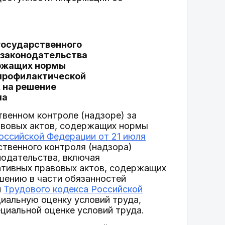
 государственного
 законодательства
ержащих нормы
 профилактической
 на решение
ма
твенном контроле (надзоре) за
авовых актов, содержащих нормы
оссийской Федерации от 21 июля
ственного контроля (надзора)
нодательства, включая
ативных правовых актов, содержащих
шению в части обязанностей
й
Трудового кодекса Российской
иальную оценку условий труда,
циальной оценке условий труда.