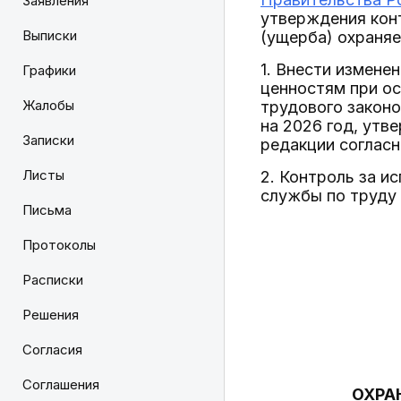
Заявления
утверждения кон
Выписки
(ущерба) охраня
1. Внести измене
Графики
ценностям при о
Жалобы
трудового законо
на 2026 год, ут
Записки
редакции соглас
Листы
2. Контроль за и
службы по труду 
Письма
Протоколы
Расписки
Решения
Согласия
Соглашения
ОХРА