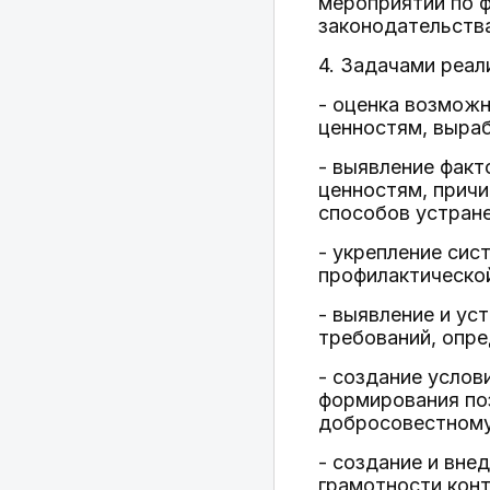
мероприятий по 
законодательств
4. Задачами реа
- оценка возможн
ценностям, выраб
- выявление факт
ценностям, прич
способов устране
- укрепление сис
профилактическо
- выявление и ус
требований, опре
- создание услов
формирования по
добросовестному
- создание и вне
грамотности конт