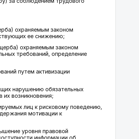
ру) за соблюдением трудового
щерба) охраняемым законом
бствующих ее снижению;
ущерба) охраняемым законом
льных требований, определение
ований путем активизации
ующих нарушению обязательных
в их возникновения;
ируемых лиц к рисковому поведению,
ддержания мотивации к
вышение уровня правовой
 доступности информации об