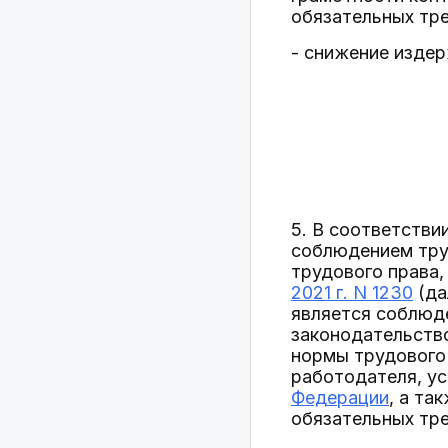
обязательных тре
- снижение издер
5. В соответстви
соблюдением тру
трудового права
2021 г. N 1230
(да
является соблюд
законодательство
нормы трудового 
работодателя, ус
Федерации
, а та
обязательных тре