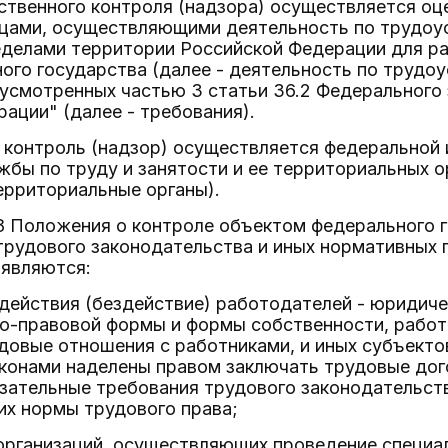
ственного контроля (надзора) осуществляется о
цами, осуществляющими деятельность по трудоу
еделами территории Российской Федерации для ра
ого государства (далее - деятельность по трудоу
усмотренных частью 3 статьи 36.2 Федерального 
ации" (далее - требования).
контроль (надзор) осуществляется федеральной 
бы по труду и занятости и ее территориальных о
территориальные органы).
8 Положения о контроле объектом федерального г
трудового законодательства и иных нормативных
 являются:
 действия (бездействие) работодателей - юридиче
о-правовой формы и формы собственности, работо
довые отношения с работниками, и иных субъектов
конами наделены правом заключать трудовые дог
зательные требования трудового законодательст
их нормы трудового права;
организаций, осуществляющих проведение специал