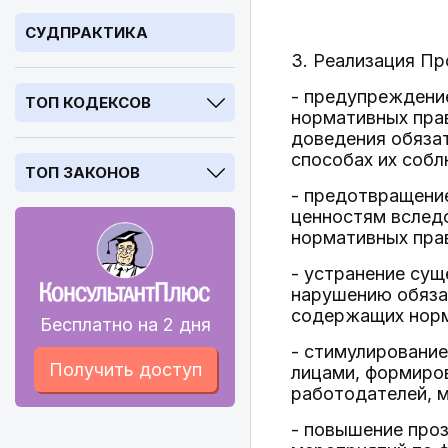
СУДПРАКТИКА
3. Реализация П
- предупреждени
ТОП КОДЕКСОВ
нормативных прав
доведения обяза
способах их соб
ТОП ЗАКОНОВ
- предотвращени
ценностям вслед
нормативных пра
- устранение сущ
нарушению обяза
содержащих норм
Бесплатно на 2 дня
- стимулировани
Получить доступ
лицами, формиро
работодателей, 
- повышение про