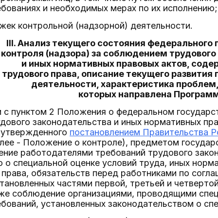
бованиях и необходимых мерах по их исполнению;
жек контрольной (надзорной) деятельности.
III. Анализ текущего состояния федерального
контроля (надзора) за соблюдением трудового
и иных нормативных правовых актов, сод
трудового права, описание текущего развития
деятельности, характеристика проблем,
которых направлена Програм
и с пунктом 2 Положения о федеральном государс
дового законодательства и иных нормативных пр
, утвержденного
постановлением Правительства Р
лее - Положение о контроле), предметом государ
ение работодателями требований трудового зако
 о специальной оценке условий труда, иных норм
права, обязательств перед работниками по согла
тановленных частями первой, третьей и четверто
кже соблюдение организациями, проводящими спец
бований, установленных законодательством о спе