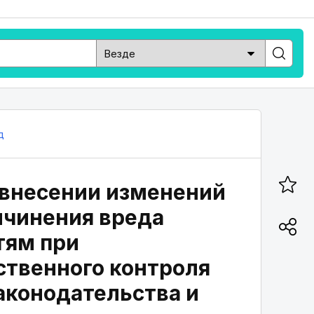
д
О внесении изменений
ичинения вреда
тям при
ственного контроля
аконодательства и