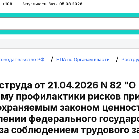
ю:
+109
Актуальность базы:
05.08.2026
конодательство РФ
НПА по Органам власти
Ростру
струда от 21.04.2026 N 82 "
мму профилактики рисков пр
 охраняемым законом ценнос
ении федерального государ
 за соблюдением трудового з