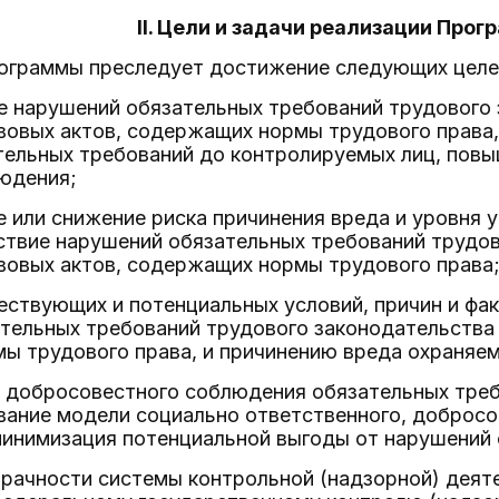
II. Цели и задачи реализации Про
рограммы преследует достижение следующих целе
е нарушений обязательных требований трудового 
овых актов, содержащих нормы трудового права,
тельных требований до контролируемых лиц, пов
людения;
е или снижение риска причинения вреда и уровня
ствие нарушений обязательных требований трудов
вовых актов, содержащих нормы трудового права
ествующих и потенциальных условий, причин и фак
тельных требований трудового законодательства 
ы трудового права, и причинению вреда охраняе
е добросовестного соблюдения обязательных тре
вание модели социально ответственного, добросо
минимизация потенциальной выгоды от нарушений 
зрачности системы контрольной (надзорной) деят