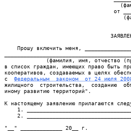
                                    (фа
                                  от __
                                     (ф
                                       
                                 ЗАЯВЛЕН
    Прошу включить меня, ______________
_______________________________________
             (фамилия, имя, отчество (п
в список граждан, имеющих право быть пр
кооперативов, создаваемых в целях обесп
с  
Федеральным  законом  от 24 июля 200
жилищного  строительства,  созданию  об
иному развитию территорий".

К настоящему заявлению прилагаются следу
    1. ________________________________
    2. ________________________________
"__" _____________ 20__ г.             