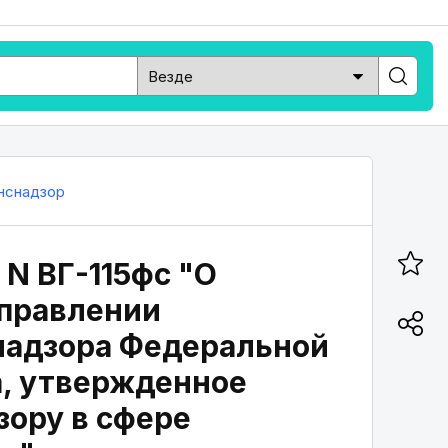
нснадзор
 N ВГ-115фс "О
Управлении
надзора Федеральной
а, утвержденное
зору в сфере