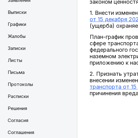
Заявления
законом ценностя
Выписки
1. Внести измене
от 15 декабря 20
Графики
(ущерба) охраняе
Жалобы
План-график про
сфере транспорт
Записки
федерального гос
наземном электри
Листы
приложению к на
Письма
2. Признать утра
внесении изменен
Протоколы
транспорта от 15
причинения вреда
Расписки
Решения
Согласия
Соглашения