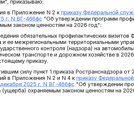
м", приказываю:
ния в Приложение N 2 к
приказу Федеральной служ
25 г. N ВГ-466фс
"Об утверждении программ профи
мым законом ценностям на 2026 год":
ведения обязательных профилактических визитов 
а и ее межрегиональными территориальными упра
ударственного контроля (надзора) на автомобил
ческом транспорте и дорожном хозяйстве в 2026 
стоящему приказу.
тившим силу пункт 1 приказа Ространснадзора от 
ий в Приложения N 2 и N 4 к
приказу Федеральной
 декабря 2025 г. N ВГ-466фс
"Об утверждении про
 (ущерба) охраняемым законом ценностям на 2026