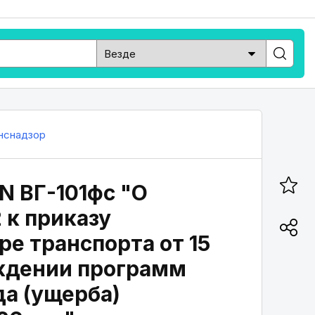
нснадзор
N ВГ-101фс "О
 к приказу
е транспорта от 15
рждении программ
а (ущерба)