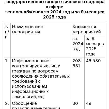
государственного энергетического надзора
в сфере
теплоснабжения за 2024 год и за 9 месяцев
2025 года
N
Наименование
Количество
п/
мероприятия
мероприятий
п
за
за 9
2024
месяцев
год
2025
года
1.
Информирование
203
46 530
контролируемых лиц и
631
граждан по вопросам
соблюдения обязательных
требований с
использованием
информационных
технологий, ед.
2.
Обобщение
80
49
правоприменительной