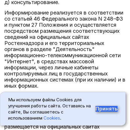
д) консультирование.
Информирование реализуется в соответствии
со статьей 46 Федерального закона N 248-ФЗ
и пунктом 27 Положения и осуществляется
посредством размещения соответствующих
сведений на официальных сайтах
Ростехнадзора и его территориальных
органов в разделе "Деятельность"
информационно-телекоммуникационной сети
"Интернет", в средствах массовой
информации, через личные кабинеты
контролируемых лиц в государственных
информационных системах (при их наличии) и в
иных формах.
Обобщение правоприменительной практики
Мы используем файлы Cookies для
реализуется в соответствии со статьей 47
улучшения работы сайта. Оставаясь на
Федерального закона N 248-ФЗ, пунктом 28
Принять
сайте, Вы соглашаетесь с
Положения, пунктами 5 - 11 раздела III
использованием
Cookies
.
приложения к приказу Ростехнадзора N 307 и
размещается на официальных сайтах