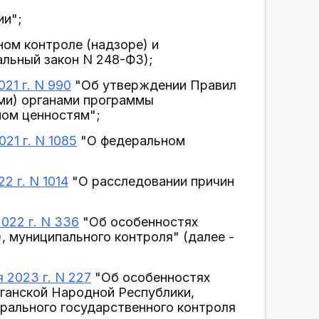
ии";
ом контроле (надзоре) и
альный закон N 248-ФЗ);
21 г. N 990
"Об утверждении Правил
ми) органами программы
ном ценностям";
21 г. N 1085
"О федеральном
 г. N 1014
"О расследовании причин
022 г. N 336
"Об особенностях
, муниципального контроля" (далее -
 2023 г. N 227
"Об особенностях
ганской Народной Республики,
рального государственного контроля