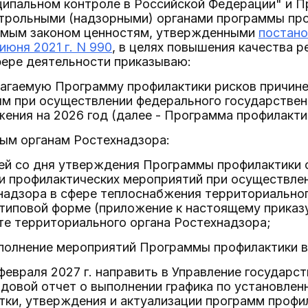
ципальном контроле в Российской Федерации" и П
нтрольными (надзорными) органами программы про
емым законом ценностям, утвержденными
постано
июня 2021 г. N 990
, в целях повышения качества 
фере деятельности приказываю:
илагаемую Программу профилактики рисков причин
м при осуществлении федерального государствен
ения на 2026 год (далее - Программа профилакти
ным органам Ростехнадзора:
дней со дня утверждения Программы профилактики
и профилактических мероприятий при осуществле
надзора в сфере теплоснабжения территориальног
 типовой форме (приложение к настоящему приказ
те территориального органа Ростехнадзора;
ыполнение мероприятий Программы профилактики в
 февраля 2027 г. направить в Управление государс
довой отчет о выполнении графика по установлен
ки, утверждения и актуализации программ профи