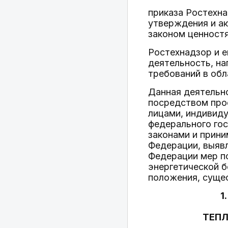
приказа Ростехна
утверждения и а
законом ценностя
Ростехнадзор и е
деятельность, н
требований в обл
Данная деятельно
посредством про
лицами, индивид
федерального го
законами и прин
Федерации, выяв
Федерации мер п
энергетической б
положения, сущес
1
ТЕПЛ