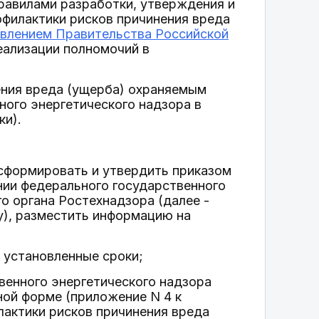
равилами разработки, утверждения и
филактики рисков причинения вреда
влением Правительства Российской
реализации полномочий в
ения вреда (ущерба) охраняемым
ного энергетического надзора в
ки).
 сформировать и утвердить приказом
нии федерального государственного
о органа Ростехнадзора (далее -
у), разместить информацию на
 установленные сроки;
твенного энергетического надзора
ной форме (приложение N 4 к
лактики рисков причинения вреда