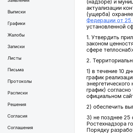
Заявления
(надзоре) и муни
актуализации ко
Выписки
(ущерба) охраня
Федерации от 25 
Графики
установленной с
Жалобы
1. Утвердить пр
законом ценностя
Записки
сфере теплоснабж
Листы
2. Территориаль
Письма
1) в течение 10 
график реализаци
Протоколы
энергетического 
график) согласно
Расписки
официальном сай
Решения
2) обеспечить в
Согласия
3) не позднее 25
Ростехнадзора го
Соглашения
Порядку разработ