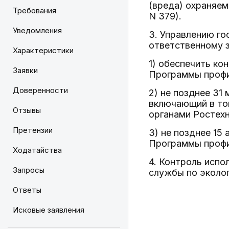
(вреда) охраняем
Требования
N 379).
Уведомления
3. Управлению го
ответственному 
Характеристики
1) обеспечить к
Заявки
Программы профи
Доверенности
2) не позднее 31
включающий в то
Отзывы
органами Ростех
Претензии
3) не позднее 15
Программы профи
Ходатайства
4. Контроль испо
Запросы
службы по эколог
Ответы
Исковые заявления