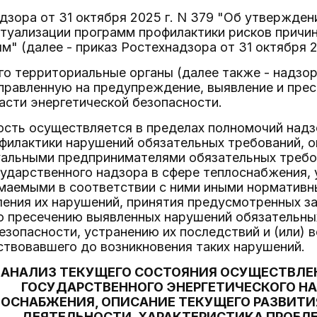
дзора от 31 октября 2025 г. N 379 "Об утвержден
ктуализации программ профилактики рисков причи
м" (далее - приказ Ростехнадзора от 31 октября 20
го территориальные органы (далее также - надз
аправленную на предупреждение, выявление и пре
асти энергетической безопасности.
сть осуществляется в пределах полномочий надзо
филактики нарушений обязательных требований, 
уальными предпринимателями обязательных требо
сударственного надзора в сфере теплоснабжения,
имаемыми в соответствии с ними иными норматив
ления их нарушений, принятия предусмотренных з
о пресечению выявленных нарушений обязательных
езопасности, устранению их последствий и (или)
твовавшего до возникновения таких нарушений.
. АНАЛИЗ ТЕКУЩЕГО СОСТОЯНИЯ ОСУЩЕСТВЛ
ГОСУДАРСТВЕННОГО ЭНЕРГЕТИЧЕСКОГО НА
ОСНАБЖЕНИЯ, ОПИСАНИЕ ТЕКУЩЕГО РАЗВИТ
ДЕЯТЕЛЬНОСТИ, ХАРАКТЕРИСТИКА ПРОБЛЕ