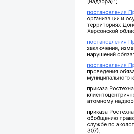
(надзора)";
постановления Пр
организации и ос
территориях Дон
Херсонской облас
постановления Пр
заключения, изм
нарушений обяза
постановления Пр
проведения обяза
муниципального к
приказа Ростехна
клиентоцентрично
атомному надзор
приказа Ростехна
обобщению право
службе по эколог
307);