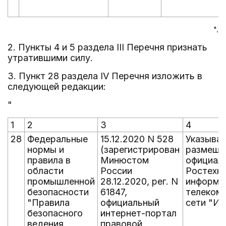
".
2. Пункты 4 и 5 раздела III Перечня признать
утратившими силу.
3. Пункт 28 раздела IV Перечня изложить в
следующей редакции:
"
1
2
3
4
28
Федеральные
15.12.2020 N 528
Указыва
нормы и
(зарегистрирован
размеще
правила в
Минюстом
официал
области
России
Ростехна
промышленной
28.12.2020, рег. N
информа
безопасности
61847,
телеком
"Правила
официальный
сети "Ин
безопасного
интернет-портал
ведения
правовой