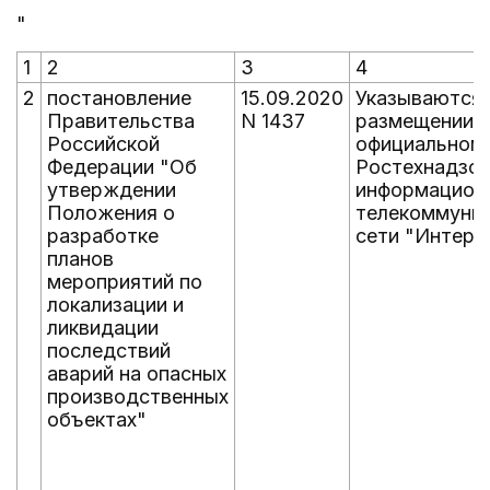
"
1
2
3
4
2
постановление
15.09.2020
Указываются 
Правительства
N 1437
размещении н
Российской
официальном 
Федерации "Об
Ростехнадзор
утверждении
информацион
Положения о
телекоммуни
разработке
сети "Интерн
планов
мероприятий по
локализации и
ликвидации
последствий
аварий на опасных
производственных
объектах"