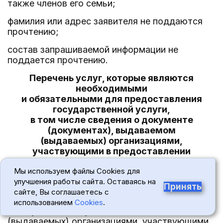
также членов его семьи;
фамилия или адрес заявителя не поддаются
прочтению;
состав запрашиваемой информации не
поддается прочтению.
Перечень услуг, которые являются
необходимыми
и обязательными для предоставления
государственной услуги,
в том числе сведения о документе
(документах), выдаваемом
(выдаваемых) организациями,
участвующими в предоставлении
государственной услуги
Мы используем файлы Cookies для
23. Услуг, которые являются необходимыми и
улучшения работы сайта. Оставаясь на
Принять
обязательными для предоставления
сайте, Вы соглашаетесь с
государственной услуги, в том числе сведений
использованием
Cookies
.
о документе (документах), выдаваемом
(выдаваемых) организациями, участвующими