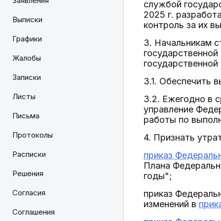
Заявления
службой государс
2025 г. разработ
Выписки
контроль за их в
Графики
3. Начальникам 
государственной
Жалобы
государственной 
Записки
3.1. Обеспечить 
Листы
3.2. Ежегодно в 
управление Феде
Письма
работы по выпол
Протоколы
4. Признать утра
Расписки
приказ Федеральн
Плана Федерально
Решения
годы";
Согласия
приказ Федеральн
изменений в
прик
Соглашения