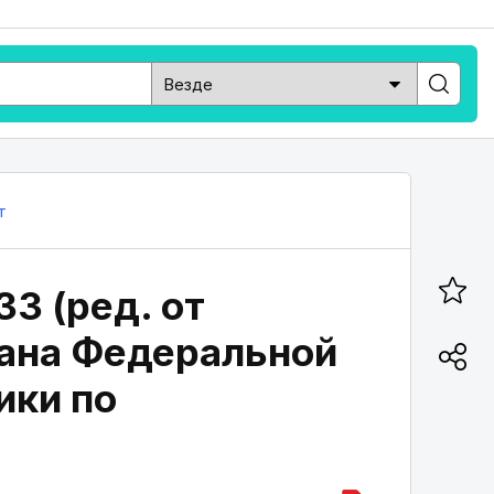
т
33 (ред. от
лана Федеральной
ики по