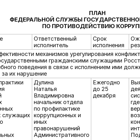
ПЛАН
ФЕДЕРАЛЬНОЙ СЛУЖБЫ ГОСУДАРСТВЕННО
ПО ПРОТИВОДЕЙСТВИЮ КОРРУ
е
Ответственный
Срок
Ож
исполнитель
исполнения
рез
фективности механизмов урегулирования конфлик
сударственными гражданскими служащими Росста
бного поведения в связи с исполнением ими долж
 за их нарушение
практики
Дулина
Ежегодно
Вы
ия
Наталья
до 25
дея
й
Владимировна
декабря
сис
х
начальник отдела
где
енных
по профилактике
ве
х служащих
коррупционных и
воз
о
иных
ко
правонарушений
инт
льных
Административного
По