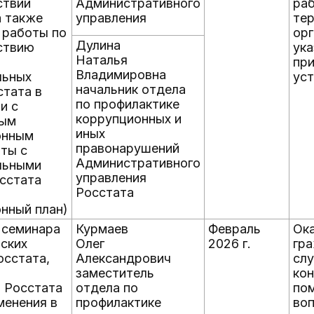
ствии
Административного
ра
а также
управления
те
 работы по
орг
Дулина
ствию
ука
Наталья
при
Владимировна
льных
ус
начальник отдела
стата в
по профилактике
и с
коррупционных и
ным
иных
онным
правонарушений
ты с
Административного
льными
управления
сстата
Росстата
нный план)
 семинара
Курмаев
Февраль
Ок
ских
Олег
2026 г.
гр
осстата,
Александрович
сл
заместитель
кон
 Росстата
отдела по
по
менения в
профилактике
во