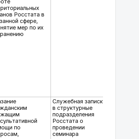
боте
рриториальных
анов Росстата в
занной сфере,
нятие мер по их
транению
азание
Служебная записка
ажданским
в структурные
ужащим
подразделения
сультативной
Росстата о
мощи по
проведении
просам,
семинара