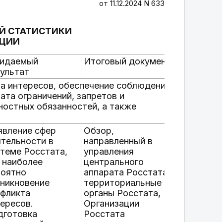
от 11.12.2024 N 633
Й СТАТИСТИКИ
ПЦИИ
идаемый
Итоговый документ
ультат
та интересов, обеспечение соблюдения
та ограничений, запретов и
ностных обязанностей, а также
явление сфер
Обзор,
тельности в
направленный в
теме Росстата,
управления
 наиболее
центрального
роятно
аппарата Росстата,
никновение
территориальные
нфликта
органы Росстата,
ересов.
Организации
дготовка
Росстата