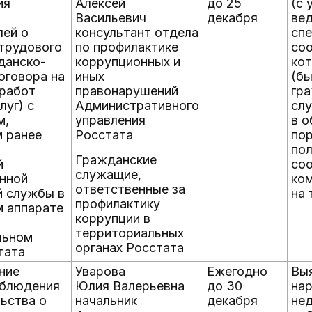
ия
Алексей
до 25
(с 
Васильевич
декабря
ве
лей о
консультант отдела
спе
трудового
по профилактике
со
жданско-
коррупционных и
ко
оговора на
иных
(б
 работ
правонарушений
гр
луг) с
Административного
сл
м,
управления
в о
 ранее
Росстата
пор
пол
Гражданские
й
со
служащие,
нной
ко
ответственные за
й службы в
на
профилактику
м аппарате
коррупции в
территориальных
льном
органах Росстата
тата
ние
Уварова
Ежегодно
Вы
облюдения
Юлия Валерьевна
до 30
на
ьства о
начальник
декабря
нед