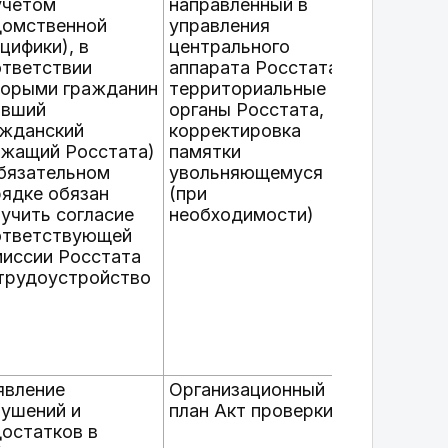
учетом
направленный в
домственной
управления
цифики), в
центрального
ответствии
аппарата Росстата,
торыми гражданин
территориальные
ывший
органы Росстата,
ажданский
корректировка
ужащий Росстата)
памятки
бязательном
увольняющемуся
ядке обязан
(при
учить согласие
необходимости)
ответствующей
миссии Росстата
 трудоустройство
явление
Организационный
рушений и
план Акт проверки
остатков в