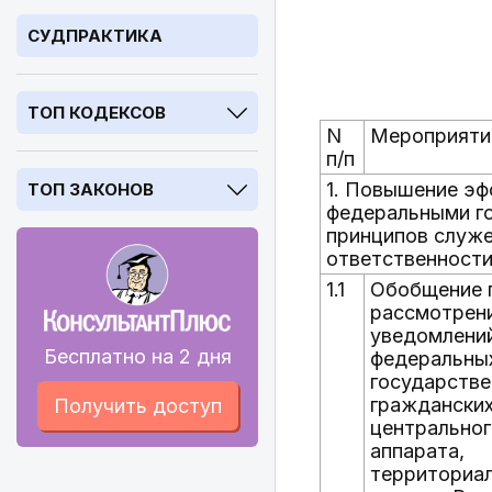
СУДПРАКТИКА
ТОП КОДЕКСОВ
N
Мероприяти
п/п
1. Повышение эф
ТОП ЗАКОНОВ
федеральными го
принципов служе
ответственности
1.1
Обобщение 
рассмотрен
уведомлени
Бесплатно на 2 дня
федеральны
государств
граждански
Получить доступ
центральног
аппарата,
территориа