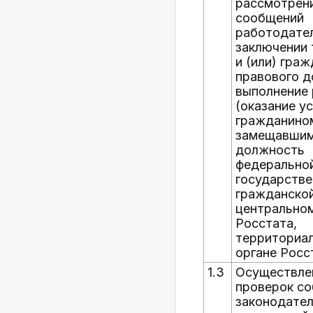
рассмотрен
сообщений
работодате
заключении 
и (или) гра
правового д
выполнение
(оказание ус
гражданино
замещавшим
должность
федерально
государстве
гражданско
центрально
Росстата,
территориа
органе Росс
1.3
Осуществле
проверок с
законодател