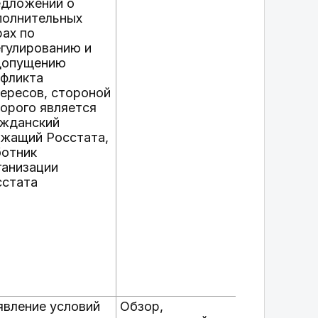
едложений о
полнительных
ах по
гулированию и
допущению
нфликта
ересов, стороной
орого является
ажданский
ужащий Росстата,
ботник
ганизации
сстата
явление условий
Обзор,