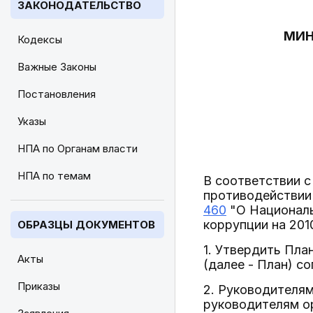
ЗАКОНОДАТЕЛЬСТВО
МИН
Кодексы
Важные Законы
Постановления
Указы
НПА по Органам власти
НПА по темам
В соответствии с
противодействии
460
"О Националь
коррупции на 2010
ОБРАЗЦЫ ДОКУМЕНТОВ
1. Утвердить Пл
Акты
(далее - План) с
Приказы
2. Руководителя
руководителям ор