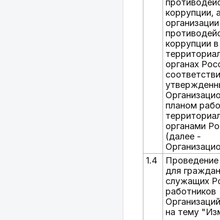
противодей
коррупции, 
организации
противодей
коррупции в
территориа
органах Рос
соответстви
утвержден
Организаци
планом рабо
территориа
органами Ро
(далее -
Организацио
1.4
Проведение
для граждан
служащих Р
работников
Организаций
на тему "Из