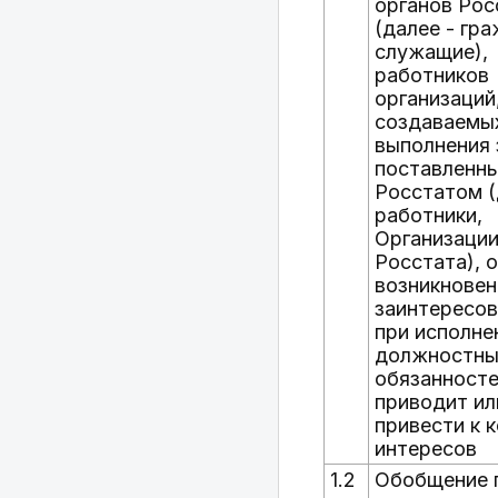
органов Рос
(далее - гр
служащие),
работников
организаций
создаваемы
выполнения 
поставленны
Росстатом (
работники,
Организаци
Росстата), о
возникновен
заинтересо
при исполне
должностны
обязанносте
приводит и
привести к 
интересов
1.2
Обобщение 