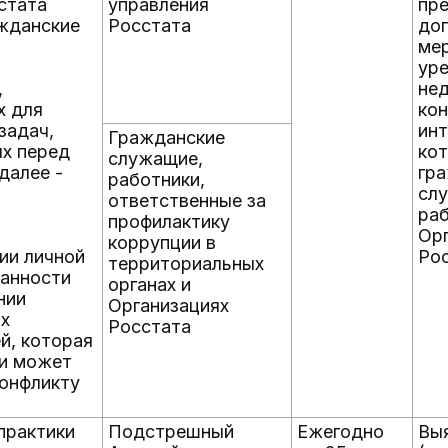
стата
управления
пр
ажданские
Росстата
до
мер
уре
,
не
х для
ко
задач,
инт
Гражданские
х перед
кот
служащие,
далее -
гр
работники,
сл
ответственные за
и
ра
профилактику
Ор
коррупции в
ии личной
Ро
территориальных
ванности
органах и
нии
Организациях
х
Росстата
й, которая
ли может
конфликту
практики
Подстрешный
Ежегодно
Вы