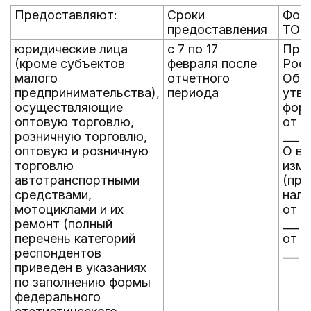
Предоставляют:
Сроки
Форм
предоставления
ТОР
юридические лица
с 7 по 17
При
(кроме субъектов
февраля после
Росс
малого
отчетного
Об
предпринимательства),
периода
утв
осуществляющие
фор
оптовую торговлю,
от _
розничную торговлю,
___
оптовую и розничную
О вн
торговлю
изме
автотранспортными
(при
средствами,
нали
мотоциклами и их
от _
ремонт (полный
___
перечень категорий
от _
респондентов
___
приведен в указаниях
по заполнению формы
федерального