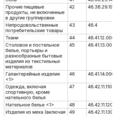
Прочие пищевые
42
46.38.29.190
продукты, не включенные
в другие группировки
Непродовольственные
43
46.4
потребительские товары
Ткани
44
46.41.12.000
Столовое и постельное
45
46.41.13.000
белье, портьеры и
разнообразные бытовые
изделия из текстильных
материалов
Галантерейные изделия
46
46.41.14.000
<1>
Одежда, включая
47
46.42.11.110
спортивную, кроме
нательного белья
Нательное белье <1>
48
46.42.11.120
Изделия из меха (включая
49
46.42.11.130