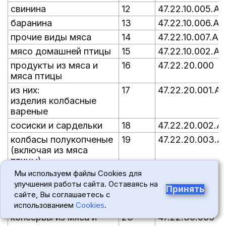
свинина
12
47.22.10.005.АГ
баранина
13
47.22.10.006.АГ
прочие виды мяса
14
47.22.10.007.АГ
мясо домашней птицы
15
47.22.10.002.АГ
продукты из мяса и
16
47.22.20.000
мяса птицы
из них:
17
47.22.20.001.А
изделия колбасные
вареные
сосиски и сардельки
18
47.22.20.002.А
колбасы полукопченые
19
47.22.20.003.А
(включая из мяса
птицы)
Мы используем файлы Cookies для
колбасы сырокопченые
20
47.22.20.004.А
улучшения работы сайта. Оставаясь на
копчености
21
47.22.20.005.А
Принять
сайте, Вы соглашаетесь с
полуфабрикаты мясные
22
47.22.20.006.А
использованием
Cookies
.
консервы из мяса и
23
47.22.30.000