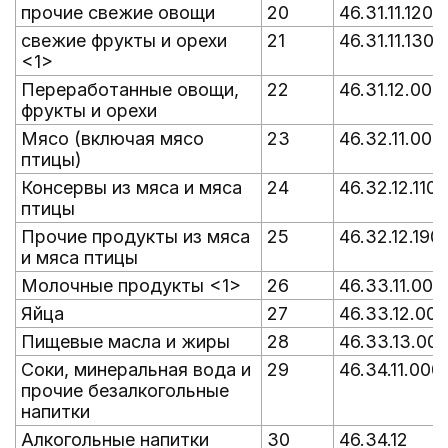
прочие свежие овощи
20
46.31.11.120
свежие фрукты и орехи
21
46.31.11.130
<1>
Переработанные овощи,
22
46.31.12.000
фрукты и орехи
Мясо (включая мясо
23
46.32.11.000
птицы)
Консервы из мяса и мяса
24
46.32.12.110
птицы
Прочие продукты из мяса
25
46.32.12.190
и мяса птицы
Молочные продукты <1>
26
46.33.11.000
Яйца
27
46.33.12.000
Пищевые масла и жиры
28
46.33.13.00
Соки, минеральная вода и
29
46.34.11.000
прочие безалкогольные
напитки
Алкогольные напитки
30
46.34.12