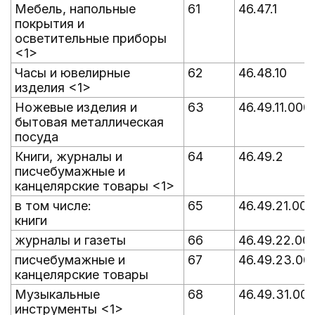
Мебель, напольные
61
46.47.1
покрытия и
осветительные приборы
<1>
Часы и ювелирные
62
46.48.10
изделия <1>
Ножевые изделия и
63
46.49.11.000
бытовая металлическая
посуда
Книги, журналы и
64
46.49.2
писчебумажные и
канцелярские товары <1>
в том числе:
65
46.49.21.000
книги
журналы и газеты
66
46.49.22.00
писчебумажные и
67
46.49.23.00
канцелярские товары
Музыкальные
68
46.49.31.00
инструменты <1>