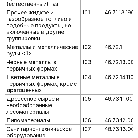
(естественный) газ
Прочее жидкое и
101
46.71.13.190
газообразное топливо и
подобные продукты, не
включенные в другие
группировки
Металлы и металлические
102
46.72.1
руды <1>
Черные металлы в
103
46.72.13.000
первичных формах
Цветные металлы в
104
46.72.14.110
первичных формах, кроме
драгоценных
Древесное сырье и
105
46.73.11.000
необработанные
лесоматериалы
Пиломатериалы
106
46.73.12.000
Санитарно-техническое
107
46.73.13.000
оборудование