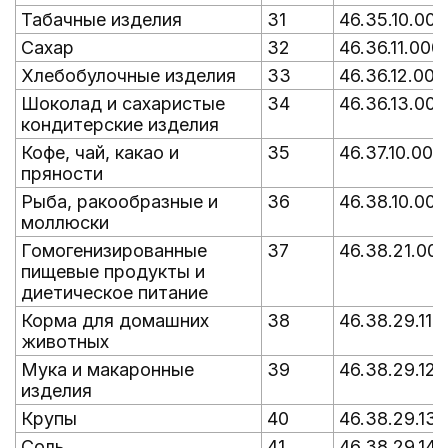
Табачные изделия
31
46.35.10.000
Сахар
32
46.36.11.000
Хлебобулочные изделия
33
46.36.12.000
Шоколад и сахаристые
34
46.36.13.000
кондитерские изделия
Кофе, чай, какао и
35
46.37.10.000
пряности
Рыба, ракообразные и
36
46.38.10.000
моллюски
Гомогенизированные
37
46.38.21.00
пищевые продукты и
диетическое питание
Корма для домашних
38
46.38.29.110
животных
Мука и макаронные
39
46.38.29.120
изделия
Крупы
40
46.38.29.130
Соль
41
46.38.29.140