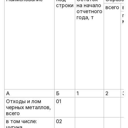
строки
на начало
всего
в 
отчетного
пр
года, т
м
А
Б
1
2
3
Отходы и лом
01
черных металлов,
всего
в том числе:
02
чугуна