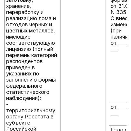
хранение,
от 31.0
переработку и
N 335
реализацию лома и
О внесе
отходов черных и
измене
цветных металлов,
(при
имеющие
наличии
соответствующую
от _____
лицензию (полный
___
перечень категорий
респондентов
приведен в
указаниях по
заполнению формы
федерального
статистического
наблюдения):
-
от _____
территориальному
___
органу Росстата в
субъекте
Российской
Годова