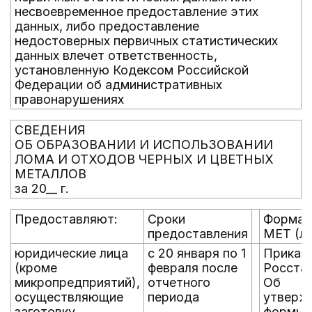
несвоевременное предоставление этих
данных, либо предоставление
недостоверных первичных статистических
данных влечет ответственность,
установленную Кодексом Российской
Федерации об административных
правонарушениях
СВЕДЕНИЯ
ОБ ОБРАЗОВАНИИ И ИСПОЛЬЗОВАНИИ
ЛОМА И ОТХОДОВ ЧЕРНЫХ И ЦВЕТНЫХ
МЕТАЛЛОВ
за 20__ г.
Предоставляют:
Сроки
Форма N
предоставления
МЕТ (л
юридические лица
с 20 января по 1
Приказ
(кроме
февраля после
Росстат
микропредприятий),
отчетного
Об
осуществляющие
периода
утверж
заготовку,
формы