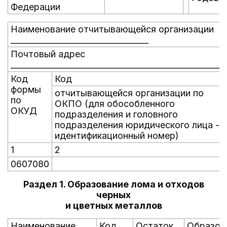
Федерации
Наименование отчитывающейся организации
__________________________________
Почтовый адрес
_____________________________________________________
Код
Код
формы
отчитывающейся организации по
по
ОКПО (для обособленного
ОКУД
подразделения и головного
подразделения юридического лица -
идентификационный номер)
1
2
0607080
Раздел 1. Образование лома и отходов
черных
и цветных металлов
Наименование
Код
Остаток
Образова