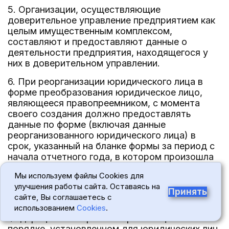
5. Организации, осуществляющие
доверительное управление предприятием как
целым имущественным комплексом,
составляют и предоставляют данные о
деятельности предприятия, находящегося у
них в доверительном управлении.
6. При реорганизации юридического лица в
форме преобразования юридическое лицо,
являющееся правопреемником, с момента
своего создания должно предоставлять
данные по форме (включая данные
реорганизованного юридического лица) в
срок, указанный на бланке формы за период с
начала отчетного года, в котором произошла
реорганизация.
Мы используем файлы Cookies для
7. Данные по форме предоставляют также
улучшения работы сайта. Оставаясь на
Принять
филиалы, представительства и подразделения,
сайте, Вы соглашаетесь с
действующих на территории Российской
использованием
Cookies
.
Федерации иностранных организаций в
порядке, установленном для юридических лиц.