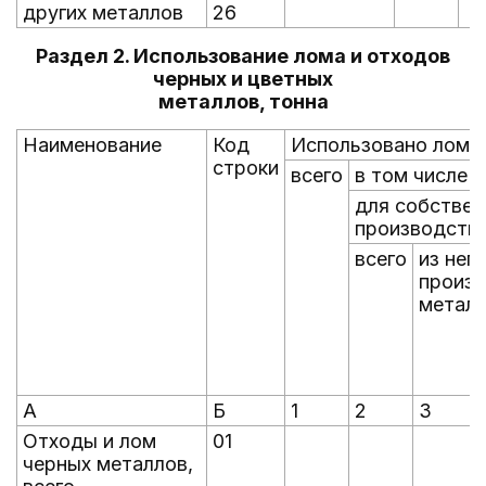
других металлов
26
Раздел 2. Использование лома и отходов
черных и цветных
металлов, тонна
Наименование
Код
Использовано лома 
строки
всего
в том числе
для собствен
производств
всего
из нег
произв
метал
А
Б
1
2
3
Отходы и лом
01
черных металлов,