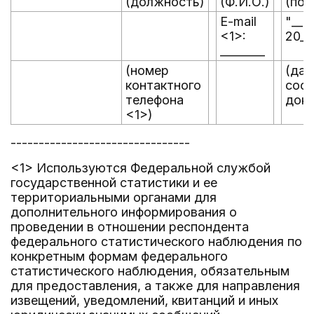
(должность)
(Ф.И.О.)
(под
E-mail
"__" 
<1>:
20__
________
(номер
(дат
контактного
сост
телефона
доку
<1>)
--------------------------------
<1> Используются Федеральной службой
государственной статистики и ее
территориальными органами для
дополнительного информирования о
проведении в отношении респондента
федерального статистического наблюдения по
конкретным формам федерального
статистического наблюдения, обязательным
для предоставления, а также для направления
извещений, уведомлений, квитанций и иных