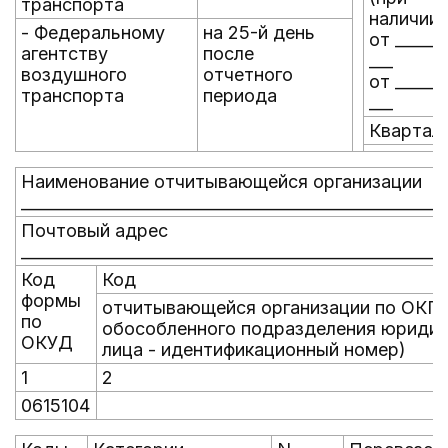
транспорта
наличии)
- Федеральному
на 25-й день
от ______
агентству
после
___
воздушного
отчетного
от ______
транспорта
периода
___
Квартал
Наименование отчитывающейся организации
_____________________________________________________
Почтовый адрес
_____________________________________________________
Код
Код
формы
отчитывающейся организации по ОКП
по
обособленного подразделения юридич
ОКУД
лица - идентификационный номер)
1
2
0615104