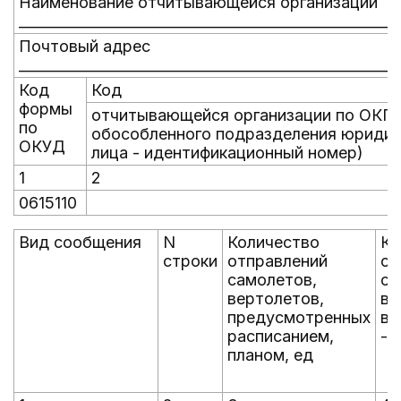
Наименование отчитывающейся организации
_____________________________________________________
Почтовый адрес
_____________________________________________________
Код
Код
формы
отчитывающейся организации по ОКП
по
обособленного подразделения юридич
ОКУД
лица - идентификационный номер)
1
2
0615110
Вид сообщения
N
Количество
Ко
строки
отправлений
от
самолетов,
са
вертолетов,
ве
предусмотренных
вы
расписанием,
- 
планом, ед