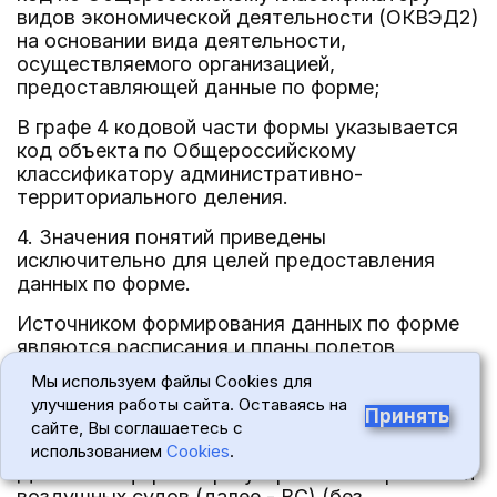
видов экономической деятельности (ОКВЭД2)
на основании вида деятельности,
осуществляемого организацией,
предоставляющей данные по форме;
В графе 4 кодовой части формы указывается
код объекта по Общероссийскому
классификатору административно-
территориального деления.
4. Значения понятий приведены
исключительно для целей предоставления
данных по форме.
Источником формирования данных по форме
являются расписания и планы полетов
организаций гражданской авиации.
Мы используем файлы Cookies для
улучшения работы сайта. Оставаясь на
При предоставлении данных по форме должна
Принять
сайте, Вы соглашаетесь с
быть обеспечена их полнота и достоверность.
использованием
Cookies
.
Данные по форме о регулярности отправлений
воздушных судов (далее - ВС) (без