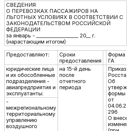
СВЕДЕНИЯ
О ПЕРЕВОЗКАХ ПАССАЖИРОВ НА
ЛЬГОТНЫХ УСЛОВИЯХ В СООТВЕТСТВИИ С
ЗАКОНОДАТЕЛЬСТВОМ РОССИЙСКОЙ
ФЕДЕРАЦИИ
за январь - __________________ 20__ г.
(нарастающим итогом)
Предоставляют:
Сроки
Форма N 
предоставления
ГА
юридические лица
на 15-й день
Приказ
и их обособленные
после
Росстата
подразделения -
отчетного
Об
авиапредприятия и
периода
утвержд
эксплуатанты:
формы
от
-
04.06.20
межрегиональному
296
территориальному
О внесе
управлению
изменен
воздушного
(при