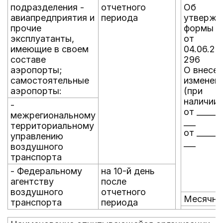
подразделения -
отчетного
Об
авиапредприятия и
периода
утвержд
прочие
формы
эксплуатанты,
от
имеющие в своем
04.06.20
составе
296
аэропорты;
О внесе
самостоятельные
изменен
аэропорты:
(при
наличии)
-
от ______
межрегиональному
___
территориальному
от ______
управлению
___
воздушного
транспорта
- Федеральному
на 10-й день
агентству
после
воздушного
отчетного
Месячна
транспорта
периода