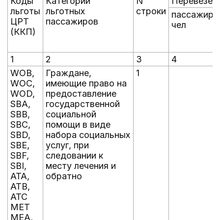
Коды
Категории
N
Перевезен
льготы
льготных
строки
пассажиро
ЦРТ
пассажиров
чел
(ККП)
1
2
3
4
WOB,
Граждане,
1
WOC,
имеющие право на
WOD,
предоставление
SBA,
государственной
SBB,
социальной
SBC,
помощи в виде
SBD,
набора социальных
SBE,
услуг, при
SBF,
следовании к
SBI,
месту лечения и
ATA,
обратно
ATB,
ATC
MET
MEA,